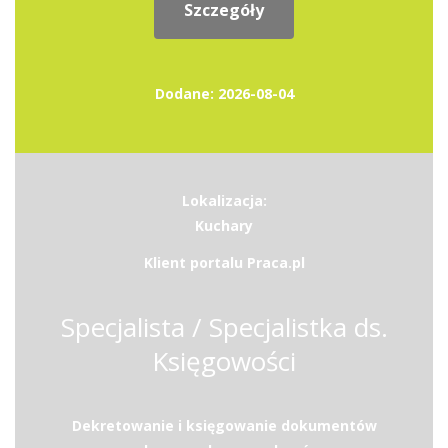
Szczegóły
Dodane: 2026-08-04
Lokalizacja:
Kuchary
Klient portalu Praca.pl
Specjalista / Specjalistka ds.
Księgowości
Dekretowanie i księgowanie dokumentów