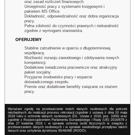
oraz zasad rozliczeń finansowych.
Umiejętność pracy z systemami księgowymi i
pakietem MS Office.
Dokładność, odpowiedzialność oraz dobra organizacja
pracy.
Pełna zdolność do czynności prawnych i niekaralność
zgodnie z wymogami stanowiska.
OFERUJEMY
Stabilne zatrudnienie w oparciu o długoterminową
współpracę.
Możliwość rozwoju zawodowego i zdobywania nowych
kompetencji.
Dodatkowe świadczenia pracownicze oraz atrakcyjny
pakiet socjalny.
Przyjazne środowisko pracy i wsparcie
doświadczonego zespołu.
Premie oraz dodatkowe benefity związane ze stażem
pracy.
Wyrażam zgodę na przetwarzanie moich danych osobowych dla potrzeb
niezbędnych do realizacji procesu rekrutacji (zgodnie z ustawą z dnia 10 maja
2018 roku o ochronie danych osobowych (Dz. Ustaw z 2018, poz. 1000) oraz
zgodnie z Rozporządzeniem Parlamentu Europejskiego i Rady (UE) 2016/679 z
dnia 27 kwietnia 2016 r. w sprawie ochrony osób fizycznych w związku z
przetwarzaniem danych osobowych i w sprawie swobodnego przepływu takich
danych oraz uchylenia dyrektywy 95/46/WE (RODO).