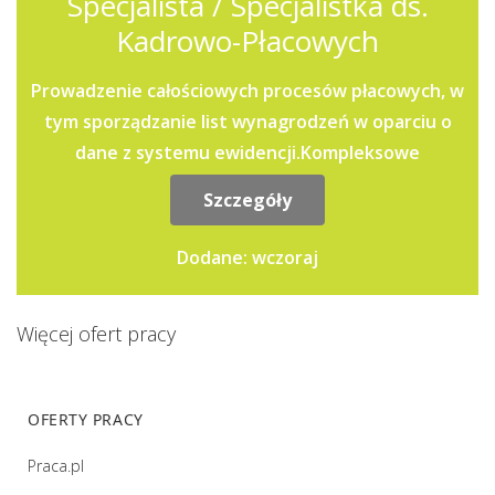
Specjalista / Specjalistka ds.
Kadrowo-Płacowych
Prowadzenie całościowych procesów płacowych, w
tym sporządzanie list wynagrodzeń w oparciu o
dane z systemu ewidencji.Kompleksowe
zarządzanie teczkami...
Szczegóły
Dodane: wczoraj
Więcej ofert pracy
OFERTY PRACY
Praca.pl