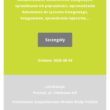
sprawdzanie ich poprawności, wprowadzanie
dokumentó do systemu ksiegowego,
księgowanie, sprawdzanie rejestrów,...
Szczegóły
Dodane: 2026-08-04
Lokalizacja:
Poznań, ul. Chlebowa 4/8
Państwowe Gospodarstwo Wodne Wody Polskie