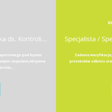
BS
Koordynator / Koordynatorka ds. Kontrolingu i Analiz Biznesowych
raportowego pod kątem
Zadania:weryfikacja
obowym zespołem;Aktywne
protokołów odbioru or
rców,...