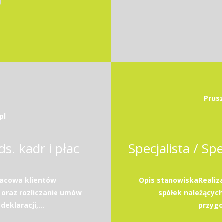
Prus
pl
ds. kadr i płac
acowa klientów
Opis stanowiskaRealiz
 oraz rozliczanie umów
spółek należącyc
eklaracji,...
przyg