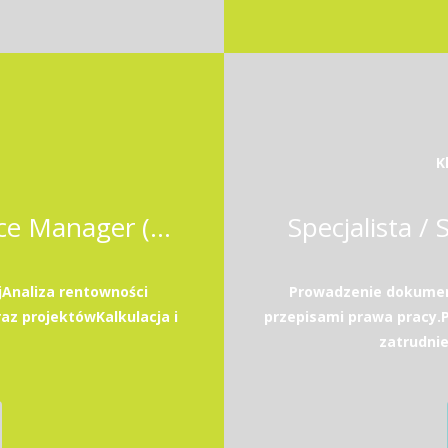
K
Business Controller / Finance Manager (Odoo ERP)
Specjalista / 
Analiza rentowności
Prowadzenie dokument
az projektówKalkulacja i
przepisami prawa pracy
zatrudni