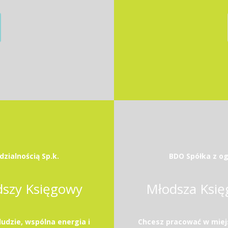
zialnością Sp.k.
BDO Spółka z og
dszy Księgowy
Młodsza Księ
ludzie, wspólna energia i
Chcesz pracować w miejsc