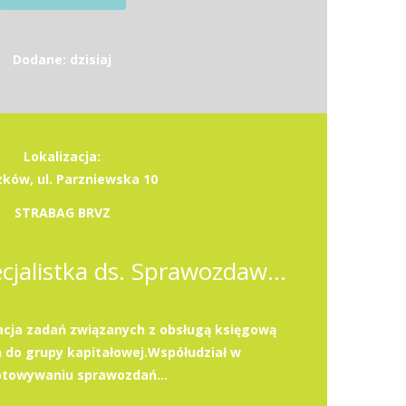
Dodane: dzisiaj
Lokalizacja:
zków, ul. Parzniewska 10
STRABAG BRVZ
Specjalista / Specjalistka ds. Sprawozdawczości i Podatków
acja zadań związanych z obsługą księgową
h do grupy kapitałowej.Współudział w
otowywaniu sprawozdań...