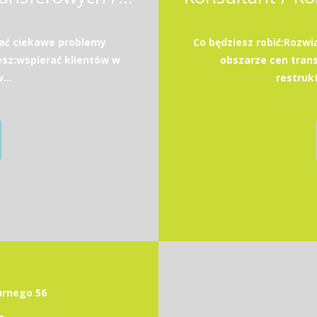
wać ciekawe problemy
Co będziesz robić:Rozw
esz:wspierać klientów w
obszarze cen transf
...
restrukt
durnego 56