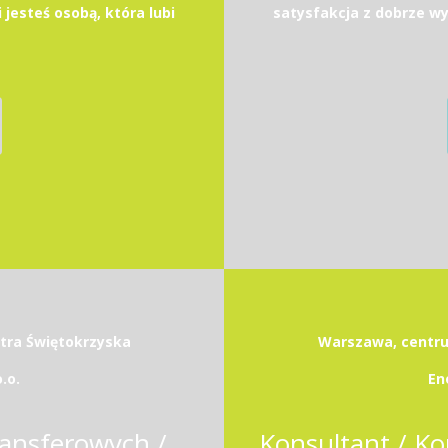
 jesteś osobą, która lubi
satysfakcja z dobrze wyk
etra Świętokrzyska
Warszawa, centrum
.o.
En
Associate w Zespole Cen Transferowych / Transfer Pricing Associate