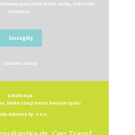
onanej pracy?Jeśli jesteś osobą, która lubi
pracować...
Szczegóły
Dodane: dzisiaj
Lokalizacja:
, blisko stacji metra Świętokrzyska
odo Advisors Sp. z o.o.
Konsultant / Konsultantka ds. Cen Transferowych