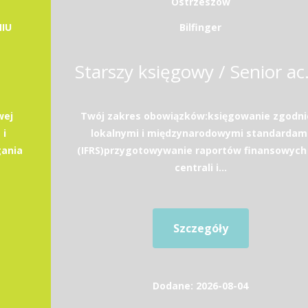
Ostrzeszów
IU
Bilfinger
Starszy ks
wej
Twój zakres obowiązków:księgowanie zgodni
 i
lokalnymi i międzynarodowymi standardam
gania
(IFRS)przygotowywanie raportów finansowych
centrali i...
Szczegóły
Dodane: 2026-08-04