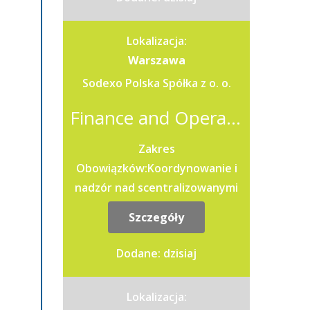
Lokalizacja:
Warszawa
Sodexo Polska Spółka z o. o.
Finance and Operational Support Team Leader (K/M/X)
Zakres
Obowiązków:Koordynowanie i
nadzór nad scentralizowanymi
procesami fakturowania
Szczegóły
sprzedaży oraz zarządzanie
wsparciem dla jednostek
Dodane: dzisiaj
operacyjnych i...
Lokalizacja: