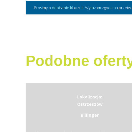
Prosimy o dopisanie klauzuli: Wyrażam zgodę na przetw
Podobne ofert
Lokalizacja:
Ostrzeszów
Bilfinger