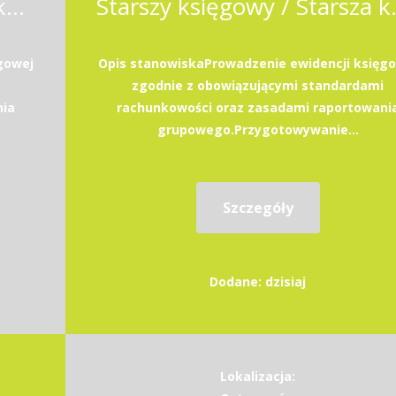
Starszy księgowy / Starsza księgowa
Starszy ks
gowej
Opis stanowiskaProwadzenie ewidencji księg
zgodnie z obowiązującymi standardami
nia
rachunkowości oraz zasadami raportowani
grupowego.Przygotowywanie...
Szczegóły
Dodane: dzisiaj
Lokalizacja: