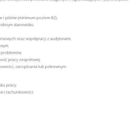
e i piśmie (minimum poziom B2).
dobnym stanowisku.
nsowych oraz współpracy z audytorami.
owym.
a problemów.
ność pracy zespołowej.
kowości, zarządzania lub pokrewnym.
ku pracy.
w i rachunkowości.