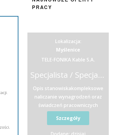
PRACY
Lokalizacja:
Myślenice
TELE-FONIKA Kable S.A.
Specjalista / Specjalistka ds. Wynagrodzeń i Rozliczeń Kadrowo-Płacowych
Opis stanowiskakompleksowe
acji.
naliczanie wynagrodzeń oraz
świadczeń pracowniczych
zgodnie z obowiązującymi
Szczegóły
przepisamiprzygotowywanie
zości.
list płac oraz...
Dodane: dzisiaj