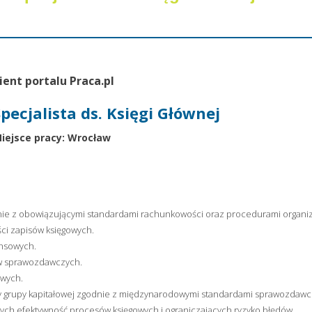
ient portalu Praca.pl
Specjalista ds. Księgi Głównej
iejsce pracy: Wrocław
dnie z obowiązującymi standardami rachunkowości oraz procedurami organiz
ci zapisów księgowych.
ansowych.
ów sprawozdawczych.
owych.
 grupy kapitałowej zgodnie z międzynarodowymi standardami sprawozdawc
ych efektywność procesów księgowych i ograniczających ryzyko błędów.