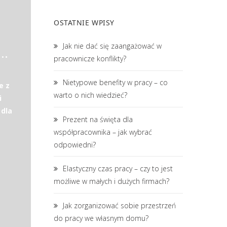
OSTATNIE WPISY
Jak nie dać się zaangażować w
ięgowy / Senior accountant​ (K/M)
pracownicze konflikty?
Nietypowe benefity w pracy – co
e z
warto o nich wiedzieć?
i
 dla
Prezent na święta dla
współpracownika – jak wybrać
odpowiedni?
Elastyczny czas pracy – czy to jest
możliwe w małych i dużych firmach?
Jak zorganizować sobie przestrzeń
do pracy we własnym domu?