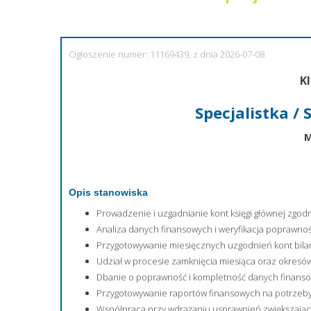
Ogłoszenie numer: 11169439, z dnia 2026-07-08
Kl
Specjalistka / 
M
Opis stanowiska
Prowadzenie i uzgadnianie kont księgi głównej zgo
Analiza danych finansowych i weryfikacja poprawnoś
Przygotowywanie miesięcznych uzgodnień kont bil
Udział w procesie zamknięcia miesiąca oraz okres
Dbanie o poprawność i kompletność danych finans
Przygotowywanie raportów finansowych na potrzeby
Współpraca przy wdrażaniu usprawnień zwiększając