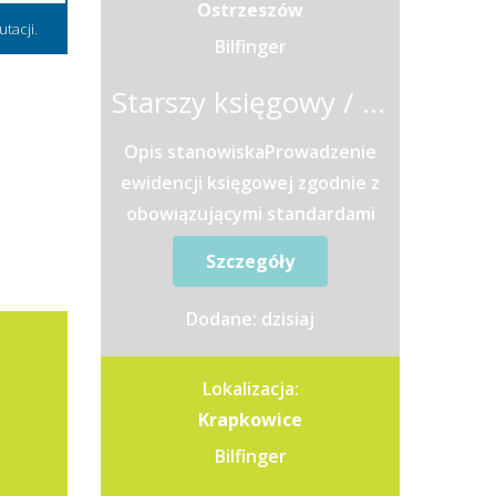
Ostrzeszów
tacji.
Bilfinger
Starszy księgowy / Starsza księgowa
Opis stanowiskaProwadzenie
ewidencji księgowej zgodnie z
obowiązującymi standardami
rachunkowości oraz zasadami
Szczegóły
raportowania
grupowego.Przygotowywanie...
Dodane: dzisiaj
Lokalizacja:
Krapkowice
Bilfinger