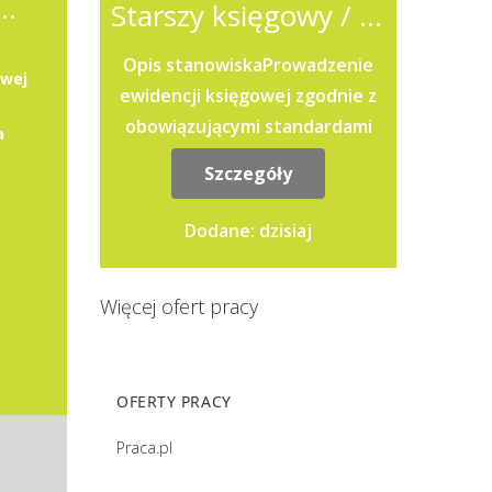
ięgowy / Starsza księgowa
Starszy księgowy / Starsza księgowa
Opis stanowiskaProwadzenie
owej
ewidencji księgowej zgodnie z
obowiązującymi standardami
a
rachunkowości oraz zasadami
Szczegóły
raportowania
grupowego.Przygotowywanie...
Dodane: dzisiaj
Więcej ofert pracy
OFERTY PRACY
Praca.pl