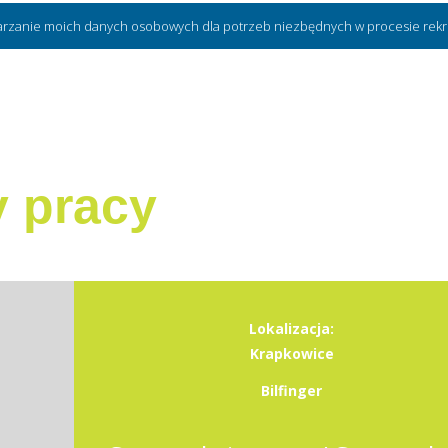
arzanie moich danych osobowych dla potrzeb niezbędnych w procesie rekru
y pracy
Lokalizacja:
Krapkowice
Bilfinger