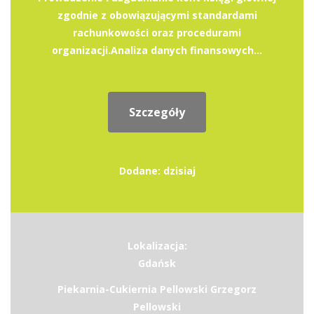
zgodnie z obowiązującymi standardami
rachunkowości oraz procedurami
organizacji.Analiza danych finansowych...
Szczegóły
Dodane: dzisiaj
Lokalizacja:
Gdańsk
Piekarnia-Cukiernia Pellowski Grzegorz
Pellowski