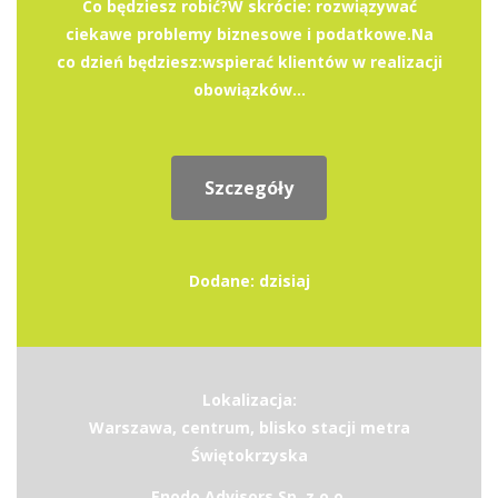
Co będziesz robić?W skrócie: rozwiązywać
ciekawe problemy biznesowe i podatkowe.Na
co dzień będziesz:wspierać klientów w realizacji
obowiązków...
Szczegóły
Dodane: dzisiaj
Lokalizacja:
Warszawa, centrum, blisko stacji metra
Świętokrzyska
Enodo Advisors Sp. z o.o.