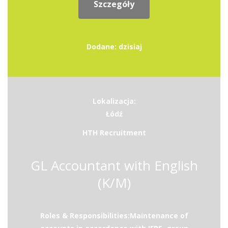
Szczegóły
Dodane: dzisiaj
Lokalizacja:
Łódź
HTH Recruitment
GL Accountant with English
(K/M)
Roles & Responsibilities:Maintenance of