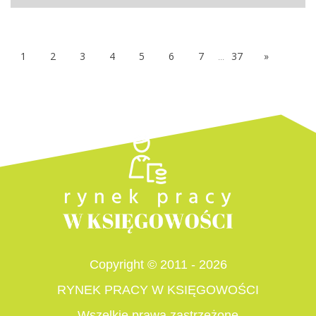
1
2
3
4
5
6
7
...
37
»
Copyright © 2011 - 2026
RYNEK PRACY W KSIĘGOWOŚCI
Wszelkie prawa zastrzeżone