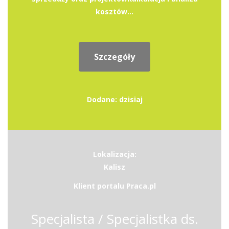
kosztów...
Szczegóły
Dodane: dzisiaj
Lokalizacja:
Kalisz
Klient portalu Praca.pl
Specjalista / Specjalistka ds.