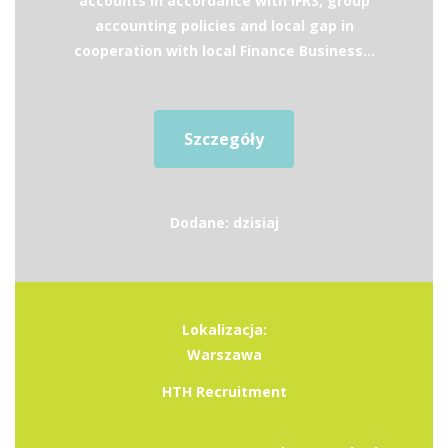
accounts in accordance with IFRS, group
accounting policies and local gap in
cooperation with local Finance Business...
Szczegóły
Dodane: dzisiaj
Lokalizacja:
Warszawa
HTH Recruitment