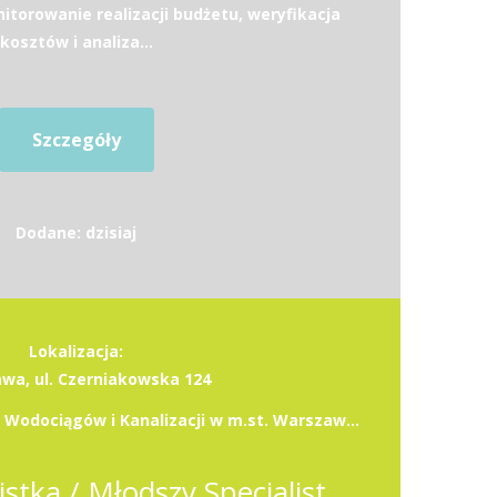
torowanie realizacji budżetu, weryfikacja
kosztów i analiza...
Szczegóły
Dodane: dzisiaj
Lokalizacja:
wa, ul. Czerniakowska 124
Miejskie Przedsiębiorstwo Wodociągów i Kanalizacji w m.st. Warszawie S.A.
Młodsza Specjalistka / Młodszy Specjalista -Starsza Specjalistka / Starszy Specjalista ds. Pozyskiwania Finansowania (k/m/n)