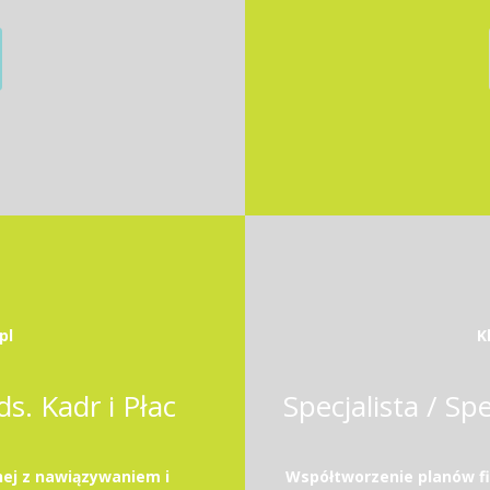
pl
K
ds. Kadr i Płac
ej z nawiązywaniem i
Współtworzenie planów f