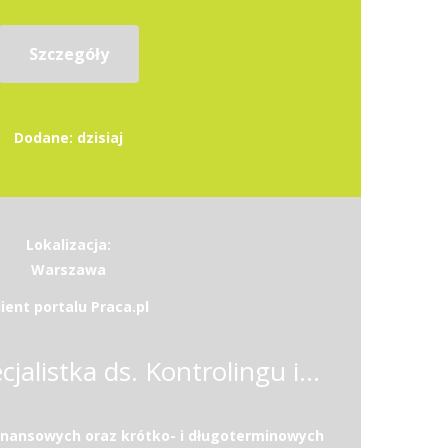
Szczegóły
Dodane: dzisiaj
Lokalizacja:
Warszawa
lient portalu Praca.pl
Specjalista / Specjalistka ds. Kontrolingu i Analiz Finansowych w Sektorze Medycznym
inansowych oraz krótko- i długoterminowych