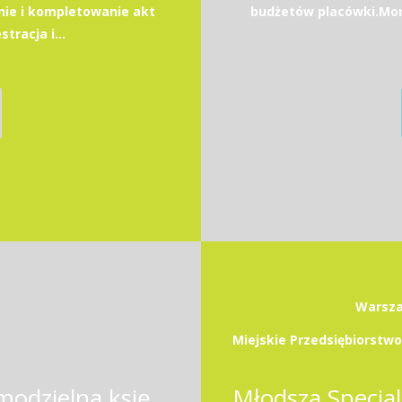
ie i kompletowanie akt
budżetów placówki.Moni
racja i...
Warsza
Samodzielny księgowy / Samodzielna księgowa ze znajomością jęz. angielskiego