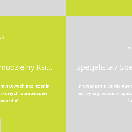
37
Tru
Samodzielna Księgowa / Samodzielny Księgowy
hunkowych,Rozliczenia
Prowadzenie całościowy
atkowych, sprawozdań
list wynagrodzeń w opar
awozdań...
za