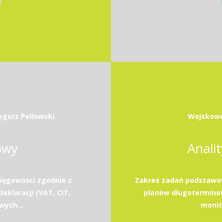
egorz Pellowski
Wojskowe
owy
Anali
ięgowości zgodnie z
Zakres zadań podstawow
eklaracji (VAT, CIT,
planów długotermino
wych...
monito