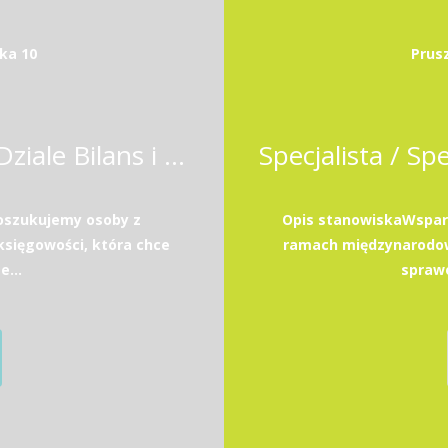
ka 10
Prus
Specjalista / Specjalistka w Dziale Bilans i Podatki
poszukujemy osoby z
Opis stanowiskaWsparc
sięgowości, która chce
ramach międzynarodow
e...
sprawo