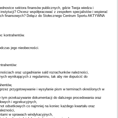
jednostce sektora finansów publicznych, gdzie Twoja wiedza i
 instytucji? Chcesz współpracować z zespołem specjalistów i wspierać
ach finansowych? Dołącz do Stołecznego Centrum Sportu AKTYWNA
c kontrahentów.
dczas jego nieobecności.
ntrahentów:
tnościach oraz uzgadnianie sald rozrachunków należności,
nych wynikających z regulaminu, tak aby nie dopuścić do
ahentów,
przez przygotowywanie i wysyłanie pism w terminach określonych w
 w tym przekazywanie dokumentacji do dalszego procedowania oraz
dowych i egzekucyjnych,
 not odsetkowych co najmniej na koniec każdego kwartału oraz
ależności,
entami w sprawach windykacyjnych,