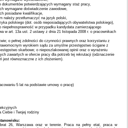
ch dokumentów potwierdzających wymagany staż pracy,
ych wymagane doświadczenie zawodowe,
h posiadane kwalifikacje,
 należy przetłumaczyć na język polski,
yka polskiego (dot. osób nieposiadających obywatelstwa polskiego),
o niepełnosprawność w przypadku kandydata zamierzającego
a w art. 13a ust. 2 ustawy z dnia 21 listopada 2008 r. o pracownikach
ie; o pełnej zdolności do czynności prawnych oraz korzystaniu z
u prawomocnym wyrokiem sądu za umyślne przestępstwo ścigane z
estępstwo skarbowe; o nieposzlakowanej opinii oraz o wyrażeniu
h zawartych w ofercie pracy dla potrzeb tej rekrutacji (odznaczenie
ń jest równoznaczne z ich złożeniem).
racowaniu 5 lat na podstawie umowy o pracę)
rekcyjnych
 Ciebie i Twojej rodziny
stanowisku:
at 26, Warszawa oraz w terenie. Praca na pełny etat, praca w