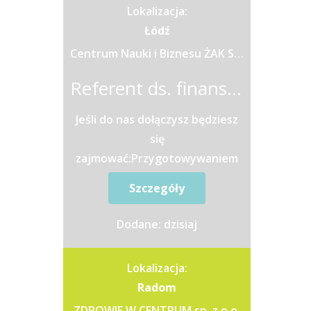
Lokalizacja:
Łódź
Centrum Nauki i Biznesu ŻAK Sp. z o.o.
Referent ds. finansowych w Dziale Rozliczeń Dotacji
Jeśli do nas dołączysz będziesz
się
zajmować:Przygotowywaniem
wniosków i rozliczeń dotacji
Szczegóły
oświatowychWprowadzaniem
danych do systemów
Dodane: dzisiaj
zewnętrznych...
Lokalizacja:
Radom
ZDROWIE W CENTRUM sp. z o.o.