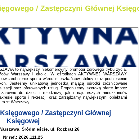
ięgowego / Zastępczyni Głównej Księg
AWA to największy niekomercyjny promotor zdrowego trybu życia,
szkańców Warszawy i okolic. W ośrodkach AKTYWNEJ WARSZAWY
powszechnienie sportu wśród mieszkańców stolicy oraz podniesienie
nych. Jesteśmy unikatową jednostką mającą ośrodki zróżnicowane
kalizacji oraz oferowanych usług. Proponujemy szeroką ofertę imprez
 zarówno do dzieci i młodzieży, jak i najstarszych mieszkańców
resie sportu i rekreacji oraz zarządzamy największymi obiektami
u m.st Warszawy.
Księgowego / Zastępczyni Głównej
Księgowej
Warszawa, Śródmieście, ul. Rozbrat 26
Nr ref.: 2026.111.25