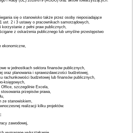
ego i Rady (UE) 2016/679 (RODO) oraz aktów towarzyszących.
iegania się o stanowisko także przez osoby nieposiadające
11 ust. 2 i 3 ustawy o pracownikach samorządowych,
 korzystanie z pełni praw publicznych,
ścigane z oskarżenia publicznego lub umyślne przestępstwo
e ekonomiczne,
we w jednostkach sektora finansów publicznych,
ej oraz planowania i sprawozdawczości budżetowej,
su rachunkowości budżetowej lub finansów publicznych,
wo-księgowych,
Office, szczególnie Excela,
o stosowania przepisów prawa,
łu,
 ze stanowiskiem,
wnoczesnej realizacji kilku projektów.
:
pracy zawodowej,
ych wymagane wykształcenie,