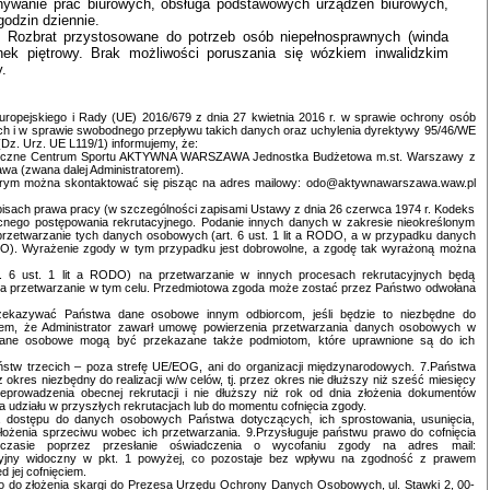
ywanie prac biurowych, obsługa podstawowych urządzeń biurowych,
odzin dziennie.
. Rozbrat przystosowane do potrzeb osób niepełnosprawnych (winda
ek piętrowy. Brak możliwości poruszania się wózkiem inwalidzkim
.
Europejskiego i Rady (UE) 2016/679 z dnia 27 kwietnia 2016 r. w sprawie ochrony osób
h i w sprawie swobodnego przepływu takich danych oraz uchylenia dyrektywy 95/46/WE
Dz. Urz. UE L119/1) informujemy, że:
tołeczne Centrum Sportu AKTYWNA WARSZAWA Jednostka Budżetowa m.st. Warszawy z
wa (zwana dalej Administratorem).
którym można skontaktować się pisząc na adres mailowy: odo@aktywnawarszawa.waw.pl
sach prawa pracy (w szczególności zapisami Ustawy z dnia 26 czerwca 1974 r. Kodeks
cnego postępowania rekrutacyjnego. Podanie innych danych w zakresie nieokreślonym
przetwarzanie tych danych osobowych (art. 6 ust. 1 lit a RODO, a w przypadku danych
RODO). Wyrażenie zgody w tym przypadku jest dobrowolne, a zgodę tak wyrażoną można
 6 ust. 1 lit a RODO) na przetwarzanie w innych procesach rekrutacyjnych będą
a przetwarzanie w tym celu. Przedmiotowa zgoda może zostać przez Państwo odwołana
rzekazywać Państwa dane osobowe innym odbiorcom, jeśli będzie to niezbędne do
iem, że Administrator zawarł umowę powierzenia przetwarzania danych osobowych w
dane osobowe mogą być przekazane także podmiotom, które uprawnione są do ich
tw trzecich – poza strefę UE/EOG, ani do organizacji międzynarodowych. 7.Państwa
res niezbędny do realizacji w/w celów, tj. przez okres nie dłuższy niż sześć miesięcy
eprowadzenia obecnej rekrutacji i nie dłuższy niż rok od dnia złożenia dokumentów
 udziału w przyszłych rekrutacjach lub do momentu cofnięcia zgody.
a dostępu do danych osobowych Państwa dotyczących, ich sprostowania, usunięcia,
łożenia sprzeciwu wobec ich przetwarzania. 9.Przysługuje państwu prawo do cofnięcia
asie poprzez przesłanie oświadczenia o wycofaniu zgody na adres mail:
yjny widoczny w pkt. 1 powyżej, co pozostaje bez wpływu na zgodność z prawem
 jej cofnięciem.
awo do złożenia skargi do Prezesa Urzędu Ochrony Danych Osobowych, ul. Stawki 2, 00-