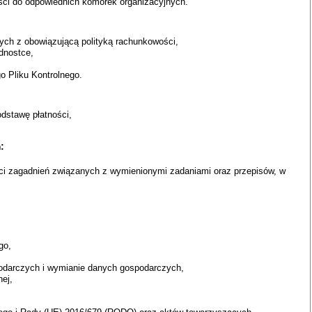
ści do odpowiednich komórek organizacyjnych.
ch z obowiązującą polityką rachunkowości,
dnostce,
o Pliku Kontrolnego.
odstawę płatności,
:
i zagadnień związanych z wymienionymi zadaniami oraz przepisów, w
go,
podarczych i wymianie danych gospodarczych,
nej,