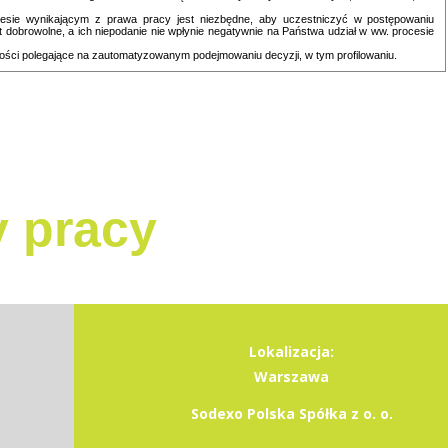
sie wynikającym z prawa pracy jest niezbędne, aby uczestniczyć w postępowaniu
 dobrowolne, a ich niepodanie nie wpłynie negatywnie na Państwa udział w ww. procesie
ści polegające na zautomatyzowanym podejmowaniu decyzji, w tym profilowaniu.
y pracy
Lokalizacja:
Warszawa
Sodexo Polska Spółka z o. o.