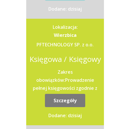
księgowych pod względem...
Dodane: dzisiaj
Lokalizacja:
Wierzbica
PFTECHNOLOGY SP. z o.o.
Księgowa / Księgowy
Zakres
obowiązków:Prowadzenie
pełnej księgowości zgodnie z
obowiązującymi
Szczegóły
przepisami.Dekretowanie i
księgowanie dokumentów, w
Dodane: dzisiaj
tym faktur, wyciągów...