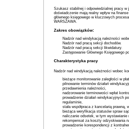
Szukasz stabilnej i odpowiedzialnej pracy w 
doświadczenie mają realny wpływ na finanse
głównego księgowego w kluczowych proces
WARSZAWA.
Zakres obowiązków:
Nadzór nad windykacją należności wobe
Nadzór nad pracą sekcji dochodów.
Nadzór nad pracą sekcji likwidatury.
Zastępowanie Głównego Księgowego po
Charakterystyka pracy
Nadzór nad windykacją należności wobec ko
bieżące monitorowanie zaległości w pła
pilnowanie terminów działań windykacyj
przedawnienia należności,
nadzorowanie terminowości wpłat kontr
prowadzenie działań windykacyjnych po
regulaminie,
stała współpraca z kancelarią prawną,
bieżąca weryfikacja statusów spraw są
naliczanie odsetek, w tym wystawianie
rekompensat za koszty odzyskiwania n
prowadzenie korespondencji z kontrah