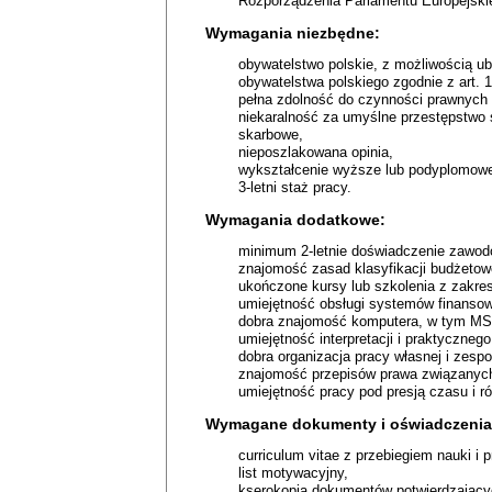
Rozporządzenia Parlamentu Europejski
Wymagania niezbędne:
obywatelstwo polskie, z możliwością ub
obywatelstwa polskiego zgodnie z art. 
pełna zdolność do czynności prawnych i
niekaralność za umyślne przestępstwo 
skarbowe,
nieposzlakowana opinia,
wykształcenie wyższe lub podyplomow
3-letni staż pracy.
Wymagania dodatkowe:
minimum 2-letnie doświadczenie zawodo
znajomość zasad klasyfikacji budżetow
ukończone kursy lub szkolenia z zakre
umiejętność obsługi systemów finanso
dobra znajomość komputera, w tym MS 
umiejętność interpretacji i praktyczneg
dobra organizacja pracy własnej i zespo
znajomość przepisów prawa związanych
umiejętność pracy pod presją czasu i ró
Wymagane dokumenty i oświadczenia
curriculum vitae z przebiegiem nauki i 
list motywacyjny,
kserokopia dokumentów potwierdzając