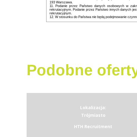
193 Warszawa.
11. Podanie przez Państwo danych osobowych w zakre
rekrutacyjnym. Podanie przez Państwo innych danych jest
rekrutacyjnym.
12. W stosunku do Państwa nie będą podejmowanie czynno
Podobne ofert
Lokalizacja:
Trójmiasto
HTH Recruitment