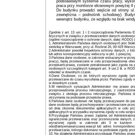
podstawowym systemie czasu pracy, wykon
praca przy monitorze ekranowym powyżej 4 g
Do budynku prowadzi wejście od strony ul
zewnętrzna – podnośnik schodowy). Budyn
wewnątrz budynku, ze względu na brak windy
Zgodnie z art. 13 ust. 1 i 2 rozporządzenia Parlamentu 
fizycznych w związku z przetwarzaniem danych osobowyc
(ogólne rozporządzenie o ochronie danych, dalej: RODO) (
1. Administratorem Państwa danych osobowych jest S
siedzibą w Warszawie, przy ul. Rozbrat 26, 00-429 Warsza
2.Administrator powołał Inspektora ochrony danych, z 
lub adres korespondencyjny widoczny w pkt. 1 powyżej.
3.Państwa dane osobowe, w zakresie wskazanym w przepi
pracy), będą przetwarzane w celu przeprowadzenia obe
przepisami prawa, zostanie potraktowane jako zgoda na 
osobowych szczególnych kategorii art. 9 ust.2 lit. a 
odwołać w dowolnym czasie.
4.Dane Osobowe, co do których wyrażono zgodę (art.
przetwarzane do czasu wycofania przez Państwo zgody n
w dowolnym czasie.
5.W niektórych sytuacjach Administrator ma prawo p
przeprowadzenia procesu rekrutacyjnego, z zastrzeżen
związku z obsługa procesu rekrutacyjnego. Państwa 
otrzymania na podstawie przepisów prawa.
6.Państwa dane osobowe nie będą przekazywane do pańs
dane osobowe będą przechowywane i przetwarzane przez ok
od dnia złożenia dokumentów aplikacyjnych w celu prz
aplikacyjnych w przypadku wyrażenia zgody w celu wzięcia
8.Przysługuje Państwu prawo żądania od Administrator
ograniczenia przetwarzania oraz przenoszenia danych, z
wyrażonej zgody w zakresie pkt 3 w każdym cz
odo@aktywnawarszawa.waw.pl lub adres korespondenc
przetwarzania, którego dokonano na podstawie zgody przed
10. Na działania Administratora przysługuje Państwu pr