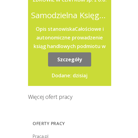
Samodzielna Księgowa / Samodzielny Księgowy
Opis stanowiskaCałościowe i
autonomiczne prowadzenie
ksiąg handlowych podmiotu w
oparciu o ustawę o
Szczegóły
rachunkowości oraz prawo
podatkowe.Prawidłowe...
Dodane: dzisiaj
Więcej ofert pracy
OFERTY PRACY
Praca.pl