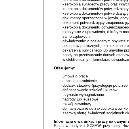
kserokopia świadectw pracy oraz inny
kserokopia dokumentów potwierdzając
kserokopia dokumentów potwierdzającyc
dokumenty sporządzone w języku obcym
dokument potwierdzający znajomość jęz
kserokopia dokumentu potwierdzająceg
skorzystać z uprawnienia, o którym mow
samorządowych,
oświadczenie: o posiadanym obywatelstw
pełni praw publicznych; o nieskazani
oskarżenia publicznego lub umyślne prz
zgody na przetwarzanie danych osobowyc
w elektronicznym formularzu oświadcze
Oferujemy:
umowa o pracę
stabilne zatrudnienie
dodatek stażowy (przysługuje po przep
dofinansowanie szkoleń i kursów
trzynaste wynagrodzenie
nagrody jubileuszowe
rozwój zawodowy
dofinansowanie do zakupu okularów ko
szeroką ofertę świadczeń socjalnych dla
Informacja o warunkach pracy na danym 
Praca w budynku SCSAW przy ulicy Rozbr