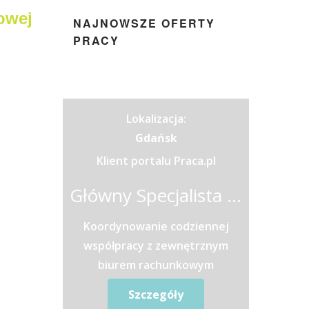
owej
NAJNOWSZE OFERTY
PRACY
Lokalizacja:
Gdańsk
Klient portalu Praca.pl
Główny Specjalista / Główna Specjalistka ds. Raportowania i Analiz Finansowych
Koordynowanie codziennej
współpracy z zewnętrznym
biurem rachunkowym
obsługującym księgi
Szczegóły
firmy.Weryfikowanie dowodów