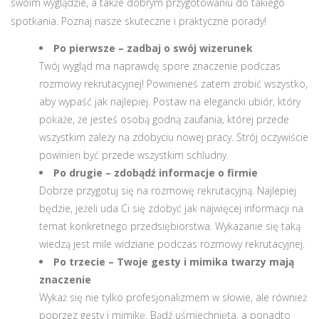
swoim wyglądzie, a także dobrym przygotowaniu do takiego
spotkania. Poznaj nasze skuteczne i praktyczne porady!
Po pierwsze – zadbaj o swój wizerunek
Twój wygląd ma naprawdę spore znaczenie podczas
rozmowy rekrutacyjnej! Powinieneś zatem zrobić wszystko,
aby wypaść jak najlepiej. Postaw na elegancki ubiór, który
pokaże, że jesteś osobą godną zaufania, której przede
wszystkim zależy na zdobyciu nowej pracy. Strój oczywiście
powinien być przede wszystkim schludny.
Po drugie – zdobądź informacje o firmie
Dobrze przygotuj się na rozmowę rekrutacyjną. Najlepiej
będzie, jeżeli uda Ci się zdobyć jak najwięcej informacji na
temat konkretnego przedsiębiorstwa. Wykazanie się taką
wiedzą jest mile widziane podczas rozmowy rekrutacyjnej.
Po trzecie – Twoje gesty i mimika twarzy mają
znaczenie
Wykaż się nie tylko profesjonalizmem w słowie, ale również
poprzez gesty i mimikę. Bądź uśmiechnięta, a ponadto