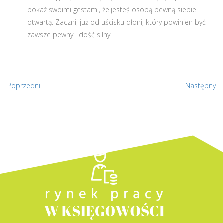
pokaż swoimi gestami, że jesteś osobą pewną siebie i
otwartą. Zacznij już od uścisku dłoni, który powinien być
zawsze pewny i dość silny.
Poprzedni
Następny