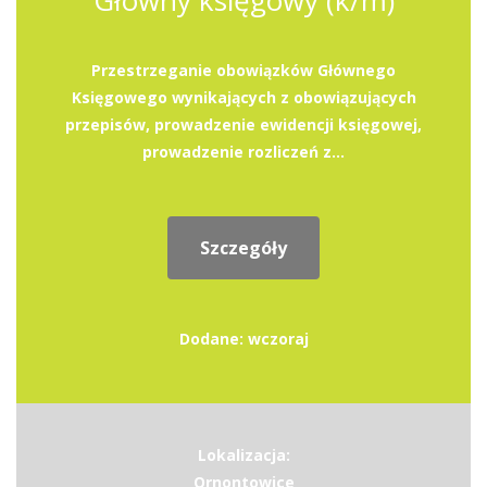
Główny księgowy (k/m)
Przestrzeganie obowiązków Głównego
Księgowego wynikających z obowiązujących
przepisów, prowadzenie ewidencji księgowej,
prowadzenie rozliczeń z...
Szczegóły
Dodane: wczoraj
Lokalizacja:
Ornontowice