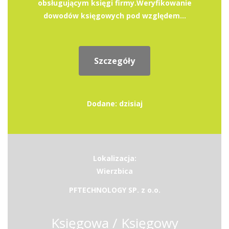
obsługującym księgi firmy.Weryfikowanie
dowodów księgowych pod względem...
Szczegóły
Dodane: dzisiaj
Lokalizacja:
Wierzbica
PFTECHNOLOGY SP. z o.o.
Księgowa / Księgowy