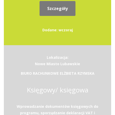
Szczegóły
Dodane: wczoraj
Lokalizacja:
Nowe Miasto Lubawskie
BIURO RACHUNKOWE ELŻBIETA RZYMSKA
Księgowy/ księgowa
Wprowadzanie dokumentów księgowych do
programu, sporządzanie deklaracji VAT i