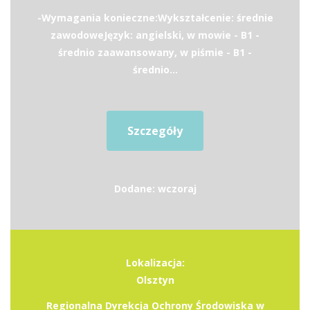
-Wymagania konieczne:Wykształcenie: średnie
zawodoweJęzyk: angielski, w mowie - B1 -
średnio zaawansowany, w piśmie - B1 -
średnio...
Szczegóły
Dodane: wczoraj
Lokalizacja:
Olsztyn
Regionalna Dyrekcja Ochrony Środowiska w