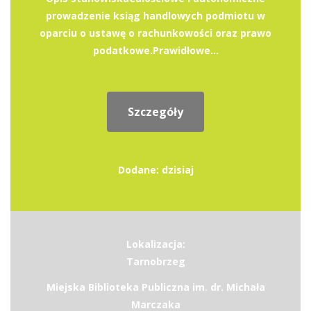
prowadzenie ksiąg handlowych podmiotu w
oparciu o ustawę o rachunkowości oraz prawo
podatkowe.Prawidłowe...
Szczegóły
Dodane: dzisiaj
Lokalizacja:
Tarnobrzeg
Miejska Biblioteka Publiczna im. dr. Michała
Marczaka