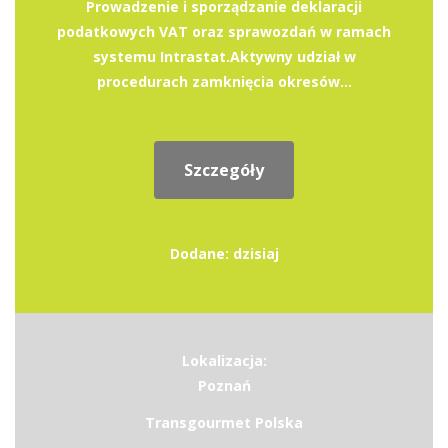
Prowadzenie i sporządzanie deklaracji
podatkowych VAT oraz sprawozdań w ramach
systemu Intrastat.Aktywny udział w
procedurach zamknięcia okresów...
Szczegóły
Dodane: dzisiaj
Lokalizacja:
Poznań
Transgourmet Polska