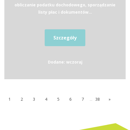
obliczanie podatku dochodowego, sporządzanie
listy płac i dokumentów...
Szczegóły
Dodane: wczoraj
1
2
3
4
5
6
7
...
38
»