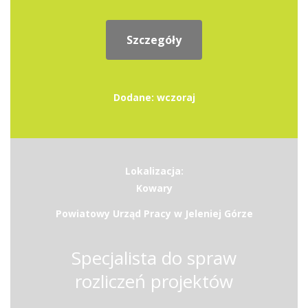
Szczegóły
Dodane: wczoraj
Lokalizacja:
Kowary
Powiatowy Urząd Pracy w Jeleniej Górze
Specjalista do spraw
rozliczeń projektów