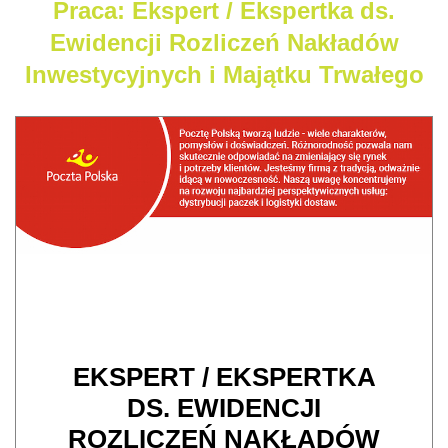
Praca: Ekspert / Ekspertka ds.
Ewidencji Rozliczeń Nakładów
Inwestycyjnych i Majątku Trwałego
EKSPERT / EKSPERTKA
DS. EWIDENCJI
ROZLICZEŃ NAKŁADÓW