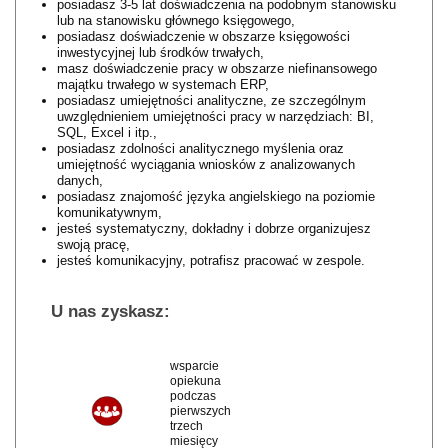
posiadasz 3-5 lat doświadczenia na podobnym stanowisku
lub na stanowisku głównego księgowego,
posiadasz doświadczenie w obszarze księgowości
inwestycyjnej lub środków trwałych,
masz doświadczenie pracy w obszarze niefinansowego
majątku trwałego w systemach ERP,
posiadasz umiejętności analityczne, ze szczególnym
uwzględnieniem umiejętności pracy w narzędziach: BI,
SQL, Excel i itp.,
posiadasz zdolności analitycznego myślenia oraz
umiejętność wyciągania wniosków z analizowanych
danych,
posiadasz znajomość języka angielskiego na poziomie
komunikatywnym,
jesteś systematyczny, dokładny i dobrze organizujesz
swoją pracę,
jesteś komunikacyjny, potrafisz pracować w zespole.
U nas zyskasz:​
wsparcie
opiekuna
podczas
pierwszych
trzech
miesięcy