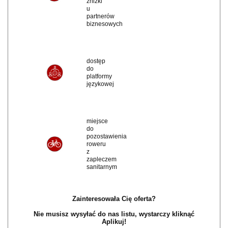
zniżki
u
partnerów
biznesowych
dostęp
do
platformy
językowej
miejsce
do
pozostawienia
roweru
z
zapleczem
sanitarnym
Zainteresowała Cię oferta?
Nie musisz wysyłać do nas listu, wystarczy kliknąć
Aplikuj!