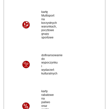
kartę
Multisport
na
korzystnych
warunkach,
pocztowe
grupy
sportowe
dofinansowanie
do
wypoczynku
i
wydarzeń
kulturalnych
karty
rabatowe
na
paliwo
oraz