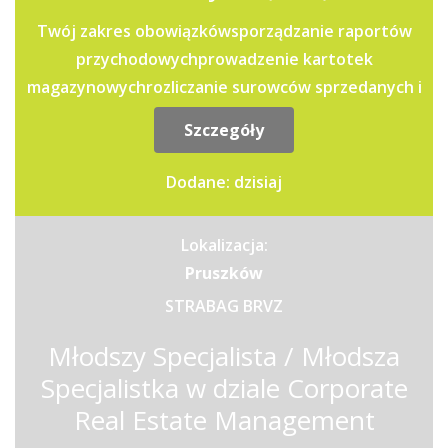
Twój zakres obowiązkówsporządzanie raportów
przychodowychprowadzenie kartotek
magazynowychrozliczanie surowców sprzedanych i
zużytych do...
Szczegóły
Dodane: dzisiaj
Lokalizacja:
Pruszków
STRABAG BRVZ
Młodszy Specjalista / Młodsza
Specjalistka w dziale Corporate
Real Estate Management