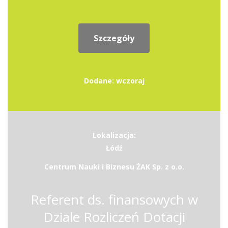
Szczegóły
Dodane: wczoraj
Lokalizacja:
Łódź
Centrum Nauki i Biznesu ŻAK Sp. z o.o.
Referent ds. finansowych w
Dziale Rozliczeń Dotacji