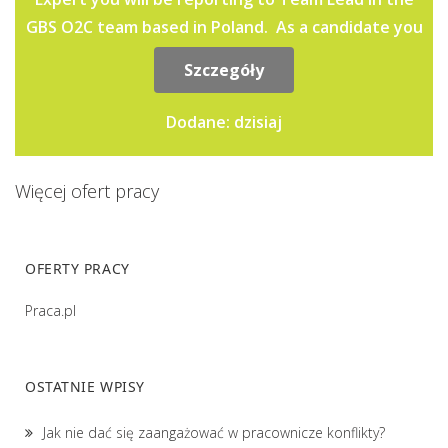
GBS O2C team based in Poland. As a candidate you
should...
Szczegóły
Dodane: dzisiaj
Więcej ofert pracy
OFERTY PRACY
Praca.pl
OSTATNIE WPISY
Jak nie dać się zaangażować w pracownicze konflikty?