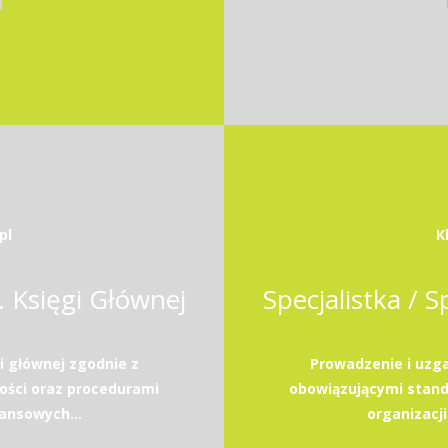
pl
K
s. Księgi Głównej
Specjalistka / S
i głównej zgodnie z
Prowadzenie i uzga
ści oraz procedurami
obowiązującymi stan
nansowych...
organizacji