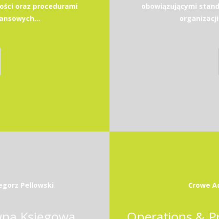
ści oraz procedurami
obowiązującymi stan
nansowych...
organizacji
egorz Pellowski
Crowe Ad
wna Księgowa