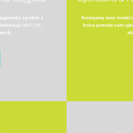
ięgowości zgodnie z
Rozwijamy nasz model 
eklaracji (VAT, CIT,
która pomoże nam ujedn
wych...
ob