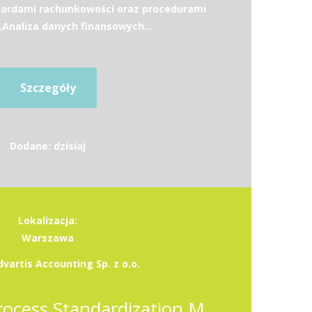
dardami rachunkowości oraz procedurami
.Analiza danych finansowych...
Szczegóły
Dodane: dzisiaj
Lokalizacja:
Warszawa
vartis Accounting Sp. z o.o.
Operations & Process Standardization Manager