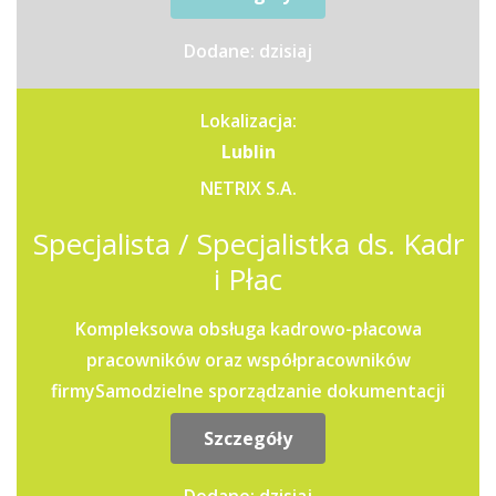
Dodane: dzisiaj
Lokalizacja:
Lublin
NETRIX S.A.
Specjalista / Specjalistka ds. Kadr
i Płac
Kompleksowa obsługa kadrowo-płacowa
pracowników oraz współpracowników
firmySamodzielne sporządzanie dokumentacji
pracowniczej - umów, aneksów,...
Szczegóły