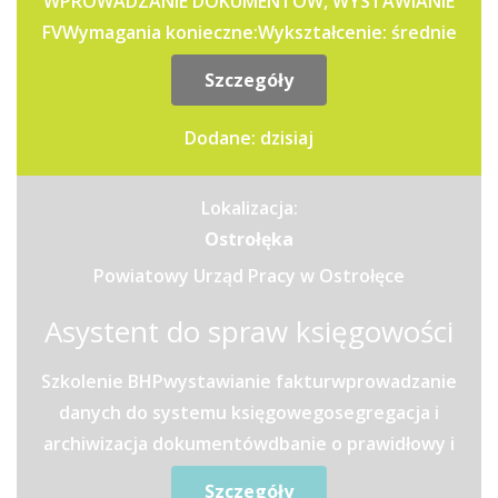
WPROWADZANIE DOKUMENTÓW, WYSTAWIANIE
FVWymagania konieczne:Wykształcenie: średnie
branżoweUprawnienia: Dobre...
Szczegóły
Dodane: dzisiaj
Lokalizacja:
Ostrołęka
Powiatowy Urząd Pracy w Ostrołęce
Asystent do spraw księgowości
Szkolenie BHPwystawianie fakturwprowadzanie
danych do systemu księgowegosegregacja i
archiwizacja dokumentówdbanie o prawidłowy i
terminowy obieg...
Szczegóły