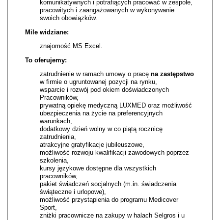
komunikatywnych i potrafiących pracować w zespole,
pracowitych i zaangażowanych w wykonywanie
swoich obowiązków.
Mile widziane:
znajomość MS Excel.
To oferujemy:
zatrudnienie w ramach umowy o pracę
na zastępstwo
w firmie o ugruntowanej pozycji na rynku,
wsparcie i rozwój pod okiem doświadczonych
Pracowników,
prywatną opiekę medyczną LUXMED oraz możliwość
ubezpieczenia na życie na preferencyjnych
warunkach,
dodatkowy dzień wolny w co piątą rocznicę
zatrudnienia,
atrakcyjne gratyfikacje jubileuszowe,
możliwość rozwoju kwalifikacji zawodowych poprzez
szkolenia,
kursy językowe dostępne dla wszystkich
pracowników,
pakiet świadczeń socjalnych (m.in. świadczenia
świąteczne i urlopowe),
możliwość przystąpienia do programu Medicover
Sport,
zniżki pracownicze na zakupy w halach Selgros i u