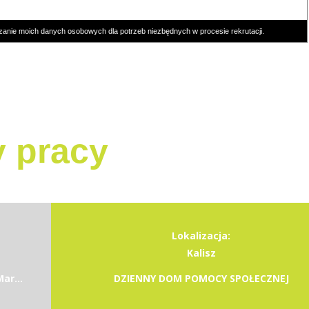
zanie moich danych osobowych dla potrzeb niezbędnych w procesie rekrutacji.
y pracy
Lokalizacja:
Kalisz
Miejska Biblioteka Publiczna im. dr. Michała Marczaka
DZIENNY DOM POMOCY SPOŁECZNEJ