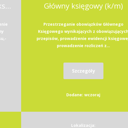
Główny księgowy/ główna księgowa
Główny księgowy (k/m)
enie
Przestrzeganie obowiązków Głównego
ny
Księgowego wynikających z obowiązującyc
u,-
przepisów, prowadzenie ewidencji księgowej
prowadzenie rozliczeń z...
Szczegóły
Dodane: wczoraj
Lokalizacja: