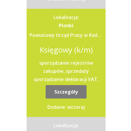
Lokalizacja:
Pionki
Powiatowy Urząd Pracy w Radomiu
Księgowy (k/m)
sporządzanie rejestrów
zakupów, sprzedaży
sporządzanie deklaracji VAT,
PIT, CIT kontakt z klientami
Szczegóły
pobieranie faktur z KSEF
sporządzanie ewidencji...
Dodane: wczoraj
Lokalizacja: