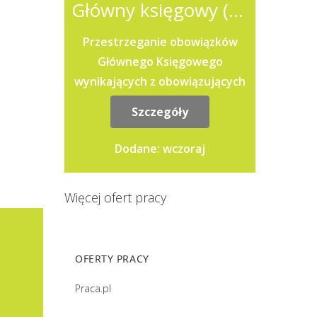
Główny księgowy (k/m)
Przestrzeganie obowiązków
Głównego Księgowego
wynikających z obowiązujących
przepisów, prowadzenie
Szczegóły
ewidencji księgowej,
prowadzenie rozliczeń z...
Dodane: wczoraj
Więcej ofert pracy
OFERTY PRACY
Praca.pl