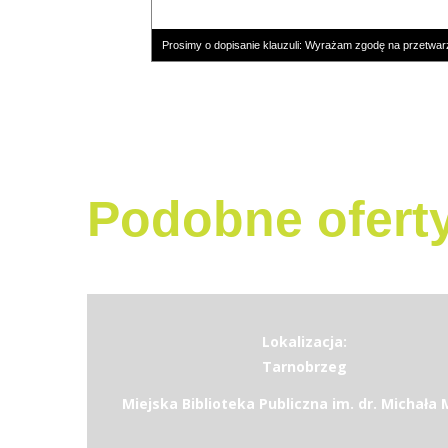
Prosimy o dopisanie klauzuli: Wyrażam zgodę na przetwar
Podobne ofert
Lokalizacja:
Tarnobrzeg