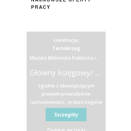
PRACY
Lokalizacja:
Tarnobrzeg
Miejska Biblioteka Publiczna im. dr. Michała Marczaka
Główny księgowy/ główna księgowa
zgodne z obowiązującym
prawem prowadzenie
rachunkowości,- przestrzeganie
dyscypliny finansów
Szczegóły
publicznych,- sporządzenie
bilansu,- prowadzenie...
Dodane: wczoraj