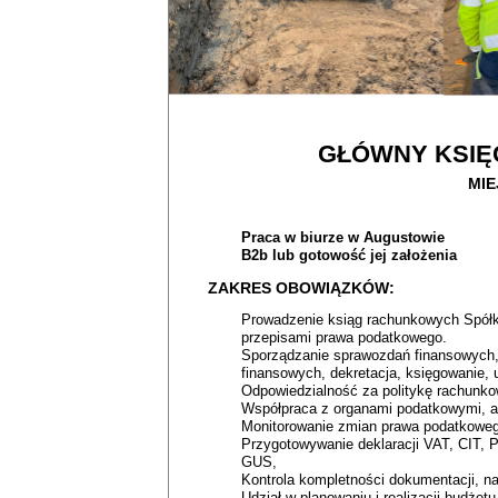
GŁÓWNY KSIĘ
MIE
Praca w biurze w Augustowie
B2b lub gotowość jej założenia
ZAKRES OBOWIĄZKÓW:
Prowadzenie ksiąg rachunkowych Spółk
przepisami prawa podatkowego.
Sporządzanie sprawozdań finansowych, r
finansowych, dekretacja, księgowanie, 
Odpowiedzialność za politykę rachunko
Współpraca z organami podatkowymi, a
Monitorowanie zmian prawa podatkowego
Przygotowywanie deklaracji VAT, CIT,
GUS,
Kontrola kompletności dokumentacji, n
Udział w planowaniu i realizacji budżet