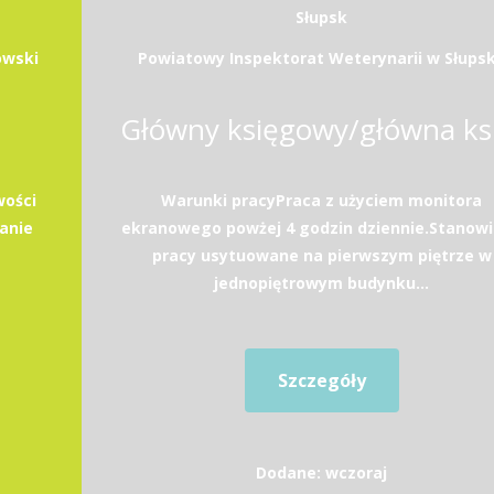
Słupsk
owski
Powiatowy Inspektorat Weterynarii w Słups
wości
Warunki pracyPraca z użyciem monitora
anie
ekranowego powżej 4 godzin dziennie.Stanow
pracy usytuowane na pierwszym piętrze w
jednopiętrowym budynku...
Szczegóły
Dodane: wczoraj