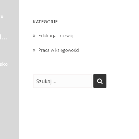
ku
KATEGORIE
Główny księgowy/główna księgowa
Edukacja i rozwój
Praca w księgowości
isko