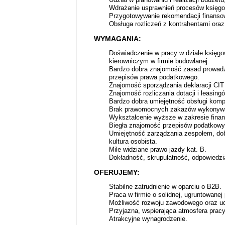
Wdrażanie usprawnień procesów księgow
Przygotowywanie rekomendacji finanso
Obsługa rozliczeń z kontrahentami oraz
WYMAGANIA:
Doświadczenie w pracy w dziale księgo
kierowniczym w firmie budowlanej.
Bardzo dobra znajomość zasad prowadz
przepisów prawa podatkowego.
Znajomość sporządzania deklaracji CIT
Znajomość rozliczania dotacji i leasing
Bardzo dobra umiejętność obsługi kompu
Brak prawomocnych zakazów wykonywan
Wykształcenie wyższe w zakresie finan
Biegła znajomość przepisów podatkowyc
Umiejętność zarządzania zespołem, dobr
kultura osobista.
Mile widziane prawo jazdy kat. B.
Dokładność, skrupulatność, odpowiedzia
OFERUJEMY:
Stabilne zatrudnienie w oparciu o B2B.
Praca w firmie o solidnej, ugruntowanej 
Możliwość rozwoju zawodowego oraz udz
Przyjazna, wspierająca atmosfera pracy
Atrakcyjne wynagrodzenie.