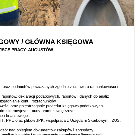
GOWY / GŁÓWNA KSIĘGOWA
JSCE PRACY: AUGUSTÓW
i oraz podmiotów powiązanych zgodnie z ustawą o rachunkowości i
aportów, deklaracji podatkowych, raportów i danych do analiz
uzgadnianie kont i rozrachunków.
wości oraz przestrzeganie procedur księgowo-podatkowych.
dministracyjnymi, audytorami zewnętrznymi.
 i finansowego..
 PIT, PPE oraz plików JPK; współpraca z Urzędami Skarbowymi, ZUS,
adzór nad obiegiem dokumentów zakupów i sprzedaży.
u, analiza kosztów i monitorowanie przepływów finansowych.