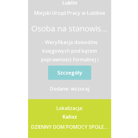
Lublin
Miejski Urząd Pracy w Lublinie
Osoba na stanowisku asystent do spraw księgowości
- Weryfikacja dowodów
księgowych pod kątem
poprawności formalnej i
rachunkowej.- Dekretacja i
Szczegóły
wprowadzanie faktur (zakupu i
sprzedaży) do systemu...
Dodane: wczoraj
Lokalizacja:
Kalisz
DZIENNY DOM POMOCY SPOŁECZNEJ