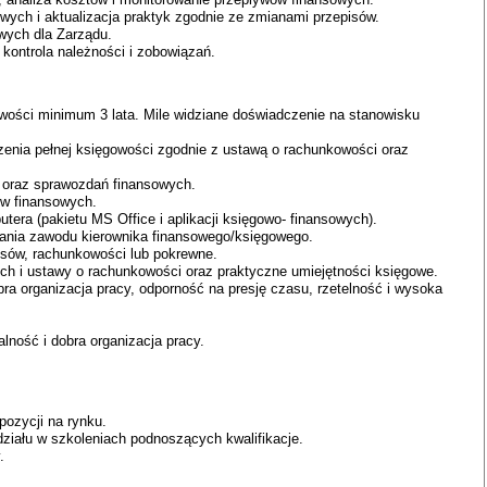
ych i aktualizacja praktyk zgodnie ze zmianami przepisów.
wych dla Zarządu.
 kontrola należności i zobowiązań.
wości minimum 3 lata. Mile widziane doświadczenie na stanowisku
enia pełnej księgowości zgodnie z ustawą o rachunkowości oraz
 oraz sprawozdań finansowych.
ów finansowych.
tera (pakietu MS Office i aplikacji księgowo- finansowych).
ia zawodu kierownika finansowego/księgowego.
sów, rachunkowości lub pokrewne.
h i ustawy o rachunkowości oraz praktyczne umiejętności księgowe.
a organizacja pracy, odporność na presję czasu, rzetelność i wysoka
lność i dobra organizacja pracy.
pozycji na rynku.
iału w szkoleniach podnoszących kwalifikacje.
.