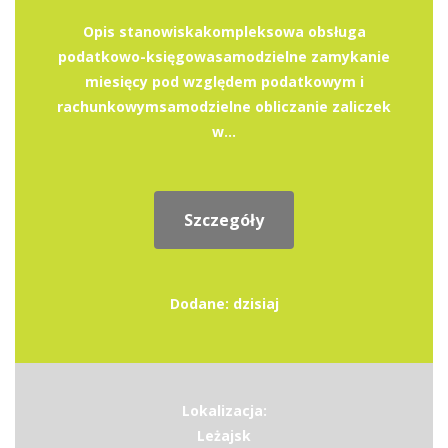
Opis stanowiskakompleksowa obsługa
podatkowo-księgowasamodzielne zamykanie
miesięcy pod względem podatkowym i
rachunkowymsamodzielne obliczanie zaliczek
w...
Szczegóły
Dodane: dzisiaj
Lokalizacja:
Leżajsk