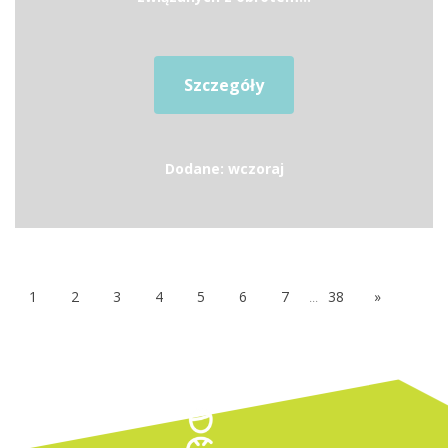
Szczegóły
Dodane: wczoraj
1
2
3
4
5
6
7
...
38
»