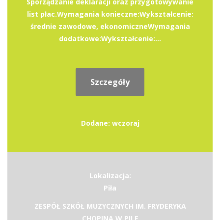
Sporządzanie deklaracji oraz przygotowywanie
list płac.Wymagania konieczne:Wykształcenie:
średnie zawodowe, ekonomiczneWymagania
dodatkowe:Wykształcenie:...
Szczegóły
Dodane: wczoraj
Lokalizacja:
Piła
ZESPÓŁ SZKÓŁ MUZYCZNYCH IM. FRYDERYKA
CHOPINA W PILE