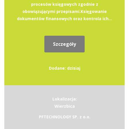
procesów księgowych zgodnie z
obowiązującymi przepisami.Księgowanie
dokumentów finansowych oraz kontrola ich...
Szczegóły
Dodane: dzisiaj
Lokalizacja:
Wierzbica
PFTECHNOLOGY SP. z o.o.