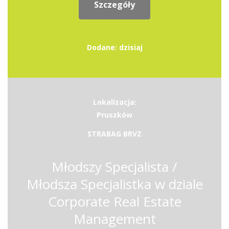
Szczegóły
Dodane: dzisiaj
Lokalizacja:
Pruszków
STRABAG BRVZ
Młodszy Specjalista /
Młodsza Specjalistka w dziale
Corporate Real Estate
Management