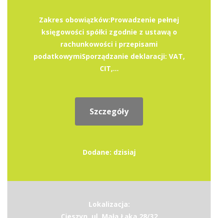
Zakres obowiązków:Prowadzenie pełnej
księgowości spółki zgodnie z ustawą o
rachunkowości i przepisami
podatkowymiSporządzanie deklaracji: VAT,
CIT,...
Szczegóły
Dodane: dzisiaj
Lokalizacja:
Cieszyn, ul. Mała Łąka 28/32