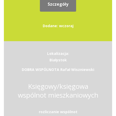
Szczegóły
Dodane: wczoraj
Lokalizacja:
Białystok
DOBRA WSPÓLNOTA Rafał Wiszniewski
Księgowy/księgowa
wspólnot mieszkaniowych
rozliczanie wspólnot