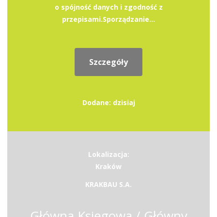
o spójność danych i zgodność z
przepisami.Sporządzanie...
Szczegóły
Dodane: dzisiaj
Lokalizacja:
Kraków
KRAKBAU S.A.
Główna Księgowa / Główny