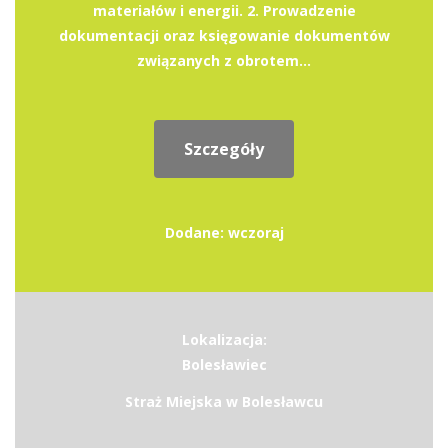
materiałów i energii. 2. Prowadzenie
dokumentacji oraz księgowanie dokumentów
związanych z obrotem...
Szczegóły
Dodane: wczoraj
Lokalizacja:
Bolesławiec
Straż Miejska w Bolesławcu