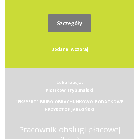
Szczegóły
Dodane: wczoraj
Lokalizacja:
Piotrków Trybunalski
"EKSPERT" BIURO OBRACHUNKOWO-PODATKOWE
KRZYSZTOF JABŁOŃSKI
Pracownik obsługi płacowej