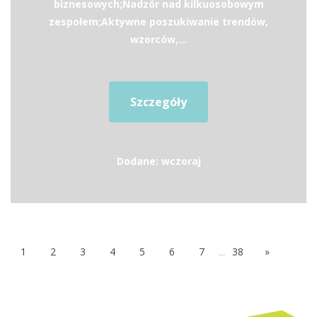
biznesowych;Nadzór nad kilkuosobowym
zespołem;Aktywne poszukiwanie trendów,
wzorców,...
Szczegóły
Dodane: wczoraj
1
2
3
4
5
6
7
...
38
»