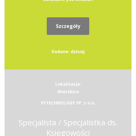
Szczegóły
Dodane: dzisiaj
Lokalizacja:
Wierzbica
PFTECHNOLOGY SP. z o.o.
Specjalista / Specjalistka ds.
Księgowości