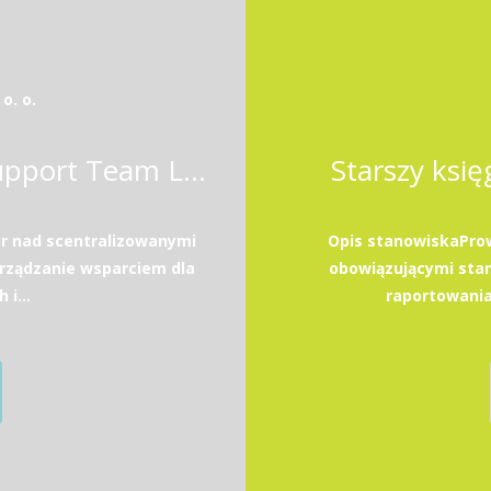
o. o.
Finance and Operational Support Team Leader (K/M/X)
Starszy ksi
r nad scentralizowanymi
Opis stanowiskaProw
rządzanie wsparciem dla
obowiązującymi sta
i...
raportowani