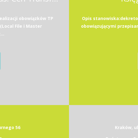
ealizacji obowiązków TP
Opis stanowiska:dekret
ocal File i Master
obowiązującymi przepisam
..
durnego 56
Kraków, ul