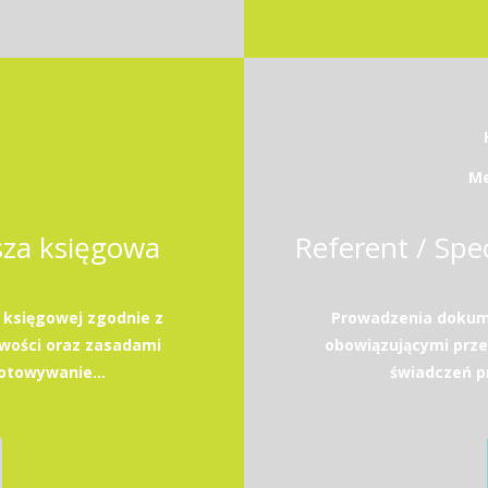
Me
sza księgowa
Referent / Spec
 księgowej zgodnie z
Prowadzenia dokume
wości oraz zasadami
obowiązującymi prze
towywanie...
świadczeń p