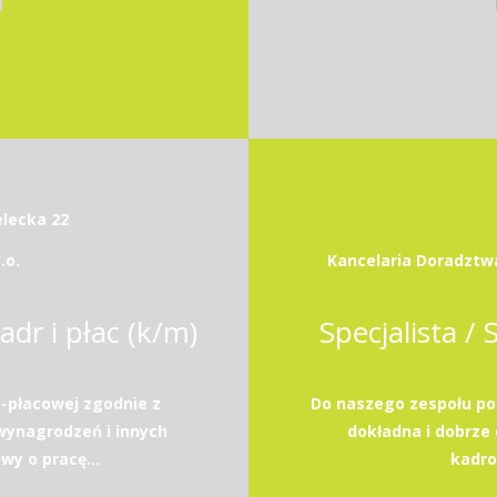
elecka 22
.o.
Kancelaria Doradzt
adr i płac (k/m)
Specjalista / 
-płacowej zgodnie z
Do naszego zespołu po
wynagrodzeń i innych
dokładna i dobrze
y o pracę...
kadrow