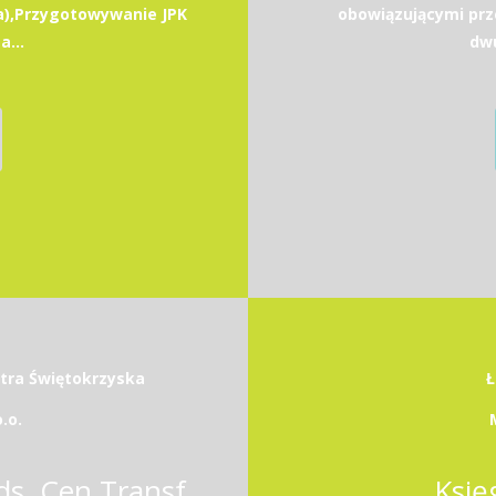
a),Przygotowywanie JPK
obowiązującymi prz
a...
dwu
etra Świętokrzyska
Ł
.o.
Konsultant / Konsultantka ds. Cen Transferowych
Księ