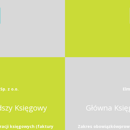
p. z o.o.
Elm
dszy Księgowy
Główna Księ
racji księgowych (faktury
Zakres obowiązkówprowad