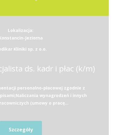
Lokalizacja:
Konstancin-Jeziorna
dikar Kliniki sp. z o.o.
jalista ds. kadr i płac (k/m)
ntacji personalno-płacowej zgodnie z
pisami;Naliczania wynagrodzeń i innych
racowniczych (umowy o pracę...
Szczegóły