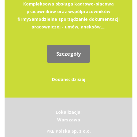
Kompleksowa obsługa kadrowo-płacowa
pracowników oraz współpracowników
firmySamodzielne sporządzanie dokumentacji
pracowniczej - umów, aneksów,...
Szczegóły
Dodane: dzisiaj
Lokalizacja:
Warszawa
PKE Polska Sp. z o.o.