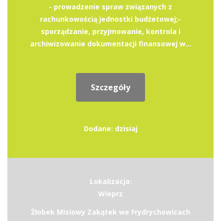
- prowadzenie spraw związanych z
rachunkowością jednostki budżetowej;-
sporządzanie, przyjmowanie, kontrola i
archiwizowanie dokumentacji finansowej w...
Szczegóły
Dodane: dzisiaj
Lokalizacja:
Wieprz
Żłobek Misiowy Zakątek we Frydrychowicach