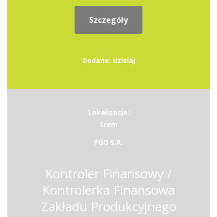
Szczegóły
Dodane: dzisiaj
Lokalizacja:
Śrem
PGO S.A.
Kontroler Finansowy /
Kontrolerka Finansowa
Zakładu Produkcyjnego