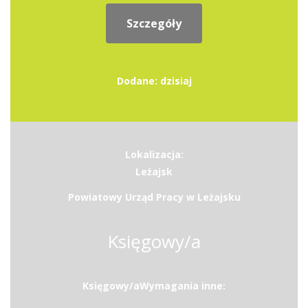
Szczegóły
Dodane: dzisiaj
Lokalizacja:
Leżajsk
Powiatowy Urząd Pracy w Leżajsku
Księgowy/a
Księgowy/aWymagania inne: