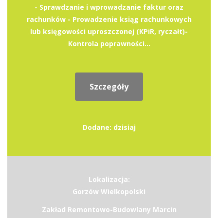
- Sprawdzanie i wprowadzanie faktur oraz
rachunków - Prowadzenie ksiąg rachunkowych
lub księgowości uproszczonej (KPiR, ryczałt)-
Kontrola poprawności...
Szczegóły
Dodane: dzisiaj
Lokalizacja:
Gorzów Wielkopolski
Zakład Remontowo-Budowlany Marcin