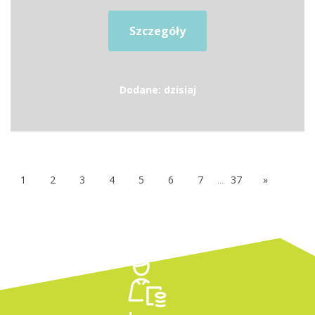
Szczegóły
Dodane: dzisiaj
1
2
3
4
5
6
7
...
37
»