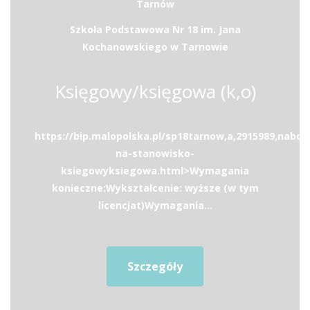
Tarnów
Szkoła Podstawowa Nr 18 im. Jana
Kochanowskiego w Tarnowie
Księgowy/księgowa (k,o)
https://bip.malopolska.pl/sp18tarnow,a,2915989,nabor
na-stanowisko-
ksiegowyksiegowa.html>Wymagania
konieczne:Wykształcenie: wyższe (w tym
licencjat)Wymagania...
Szczegóły