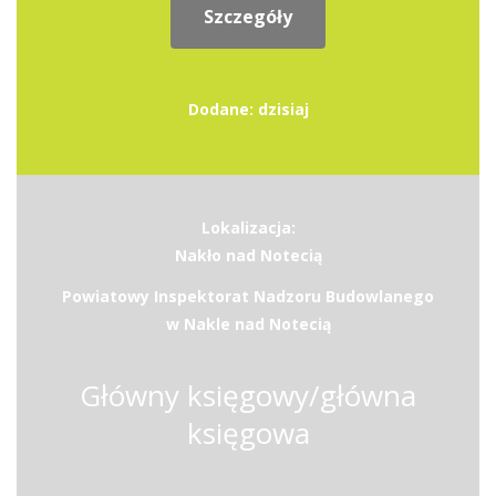
Szczegóły
Dodane: dzisiaj
Lokalizacja:
Nakło nad Notecią
Powiatowy Inspektorat Nadzoru Budowlanego
w Nakle nad Notecią
Główny księgowy/główna
księgowa