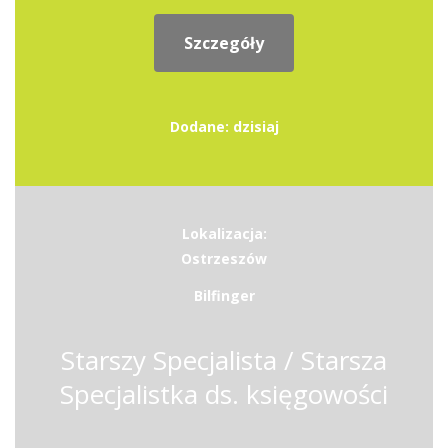
Szczegóły
Dodane: dzisiaj
Lokalizacja:
Ostrzeszów
Bilfinger
Starszy Specjalista / Starsza
Specjalistka ds. księgowości