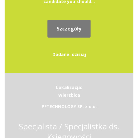
candidate you should...
Szczegóły
Dodane: dzisiaj
Lokalizacja:
Wierzbica
PFTECHNOLOGY SP. z o.o.
Specjalista / Specjalistka ds.
Księgowości