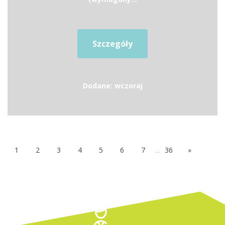
Szczegóły
Dodane: wczoraj
1
2
3
4
5
6
7
...
36
»