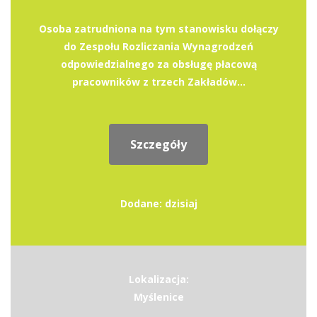
Osoba zatrudniona na tym stanowisku dołączy
do Zespołu Rozliczania Wynagrodzeń
odpowiedzialnego za obsługę płacową
pracowników z trzech Zakładów...
Szczegóły
Dodane: dzisiaj
Lokalizacja:
Myślenice