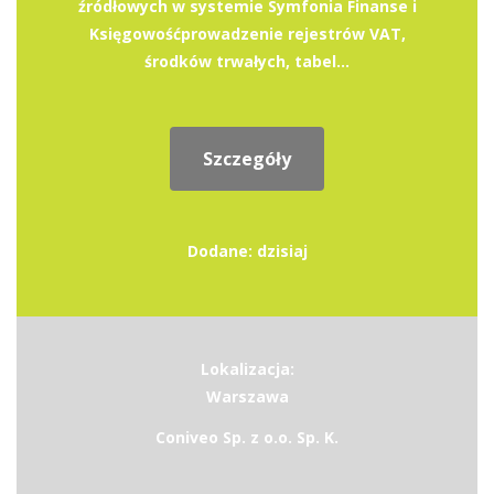
źródłowych w systemie Symfonia Finanse i
Księgowośćprowadzenie rejestrów VAT,
środków trwałych, tabel...
Szczegóły
Dodane: dzisiaj
Lokalizacja:
Warszawa
Coniveo Sp. z o.o. Sp. K.