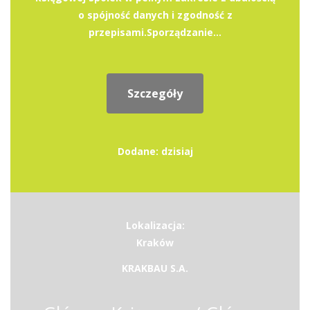
o spójność danych i zgodność z
przepisami.Sporządzanie...
Szczegóły
Dodane: dzisiaj
Lokalizacja:
Kraków
KRAKBAU S.A.