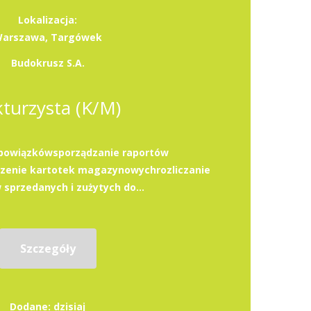
Lokalizacja:
arszawa, Targówek
Budokrusz S.A.
kturzysta (K/M)
bowiązkówsporządzanie raportów
enie kartotek magazynowychrozliczanie
sprzedanych i zużytych do...
Szczegóły
Dodane: dzisiaj