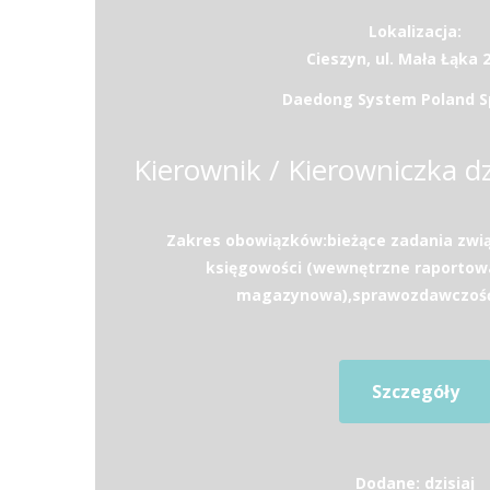
Lokalizacja:
Cieszyn, ul. Mała Łąka 
Daedong System Poland Sp.
Zakres obowiązków:bieżące zadania zwi
księgowości (wewnętrzne raportow
magazynowa),sprawozdawczość (
Szczegóły
Dodane: dzisiaj