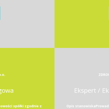
.o.
ZDROW
ęgowa
Ekspert / E
owości spółki zgodnie z
Opis stanowiskaProwadz