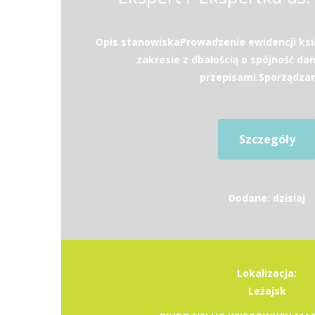
Opis stanowiskaProwadzenie ewidencji ks
zakresie z dbałością o spójność da
przepisami.Sporządzani
Szczegóły
Dodane: dzisiaj
Lokalizacja:
Leżajsk