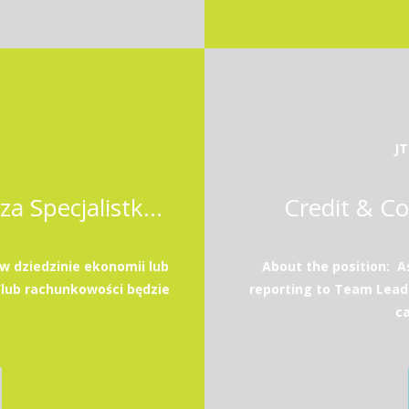
JT
Młodszy Specjalista / Młodsza Specjalistka w dziale Corporate Real Estate Management
Credit & Co
w dziedzinie ekonomii lub
About the position: As
/lub rachunkowości będzie
reporting to Team Lead
ca