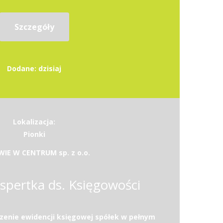
Szczegóły
Dodane: dzisiaj
Lokalizacja:
Pionki
IE W CENTRUM sp. z o.o.
kspertka ds. Księgowości
enie ewidencji księgowej spółek w pełnym