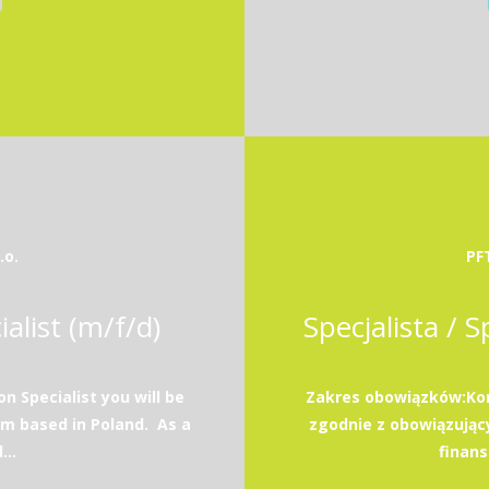
.o.
PF
alist (m/f/d)
Specjalista / 
n Specialist you will be
Zakres obowiązków:Ko
m based in Poland. As a
zgodnie z obowiązują
...
finans