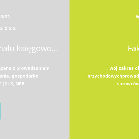
28/32
W
 z o.o.
Kierownik / Kierowniczka działu księgowości
Fa
ązane z prowadzeniem
Twój zakres o
anie, gospodarka
przychodowychprowadz
GUS, NPB,...
surowców 