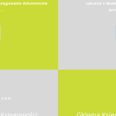
 księgowanie dokumentów
zakresie z dbało
..
prz
z o.o.
 Księgowości
Główna Księ