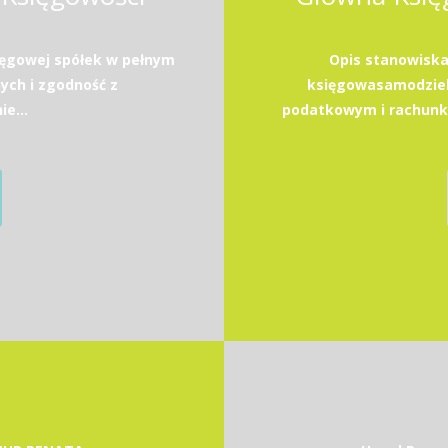
ięgowej spółek w pełnym
Opis stanowisk
nych i zgodność z
księgowasamodziel
e...
podatkowym i rachunko