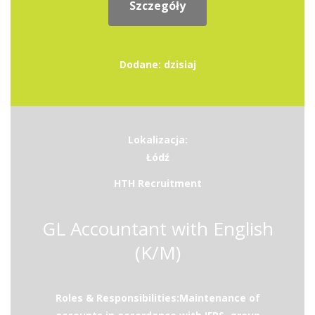
Szczegóły
Dodane: dzisiaj
Lokalizacja:
Łódź
HTH Recruitment
GL Accountant with English
(K/M)
Roles & Responsibilities:Maintenance of