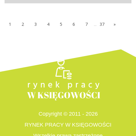
1
2
3
4
5
6
7
...
37
»
Copyright © 2011 - 2026
RYNEK PRACY W KSIĘGOWOŚCI
Wszelkie prawa zastrzeżone