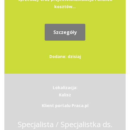
kosztów...
Szczegóły
Dodane: dzisiaj
Lokalizacja:
Kalisz
Klient portalu Praca.pl
Specjalista / Specjalistka ds.