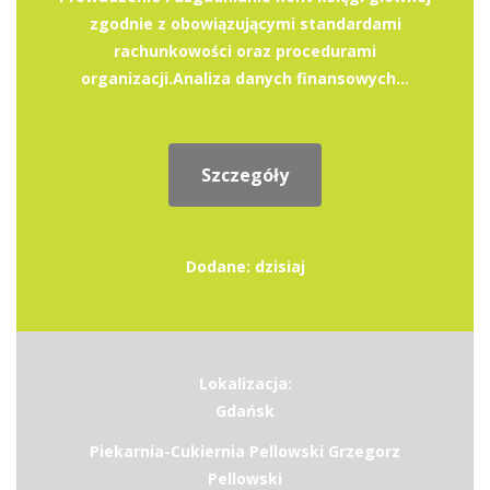
zgodnie z obowiązującymi standardami
rachunkowości oraz procedurami
organizacji.Analiza danych finansowych...
Szczegóły
Dodane: dzisiaj
Lokalizacja:
Gdańsk
Piekarnia-Cukiernia Pellowski Grzegorz
Pellowski