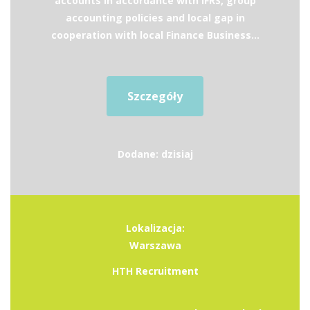
accounts in accordance with IFRS, group
accounting policies and local gap in
cooperation with local Finance Business...
Szczegóły
Dodane: dzisiaj
Lokalizacja:
Warszawa
HTH Recruitment