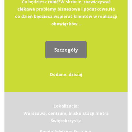
Co będziesz robić?W skrócie: rozwiązywać
ciekawe problemy biznesowe i podatkowe.Na
co dzień będziesz:wspierać klientów w realizacji
obowiązków...
Szczegóły
Dodane: dzisiaj
Lokalizacja:
Warszawa, centrum, blisko stacji metra
Świętokrzyska
Enodo Advisors Sp. z o.o.