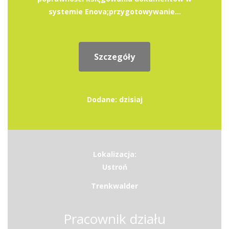
systemie Enova;przygotowywanie...
Szczegóły
Dodane: dzisiaj
Lokalizacja:
Ustroń
Trenkwalder
Pracownik działu