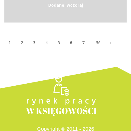
Dodane: wczoraj
1
2
3
4
5
6
7
...
36
»
Copyright © 2011 - 2026