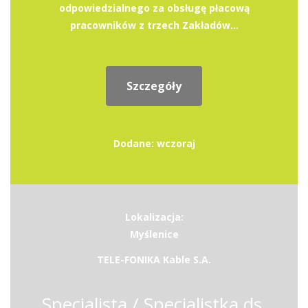
odpowiedzialnego za obsługę płacową
pracowników z trzech Zakładów...
Szczegóły
Dodane: wczoraj
Lokalizacja:
Myślenice
TELE-FONIKA Kable S.A.
Specjalista / Specjalistka ds.