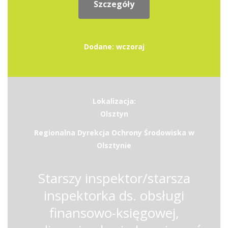
Szczegóły
Dodane: wczoraj
Lokalizacja:
Olsztyn
Regionalna Dyrekcja Ochrony Środowiska w
Olsztynie
Starszy inspektor/starsza
inspektorka ds. obsługi
finansowo-księgowej,