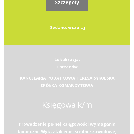
Szczegóły
Dodane: wczoraj
Lokalizacja:
Chrzanów
KANCELARIA PODATKOWA TERESA SYKULSKA
SPÓŁKA KOMANDYTOWA
Księgowa k/m
Prowadzenie pełnej księgowości.Wymagania
konieczne:Wykształcenie: średnie zawodowe,