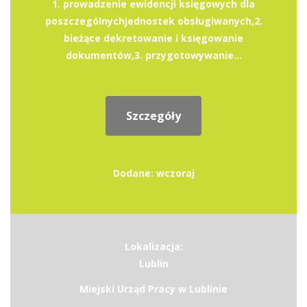
1. prowadzenie ewidencji księgowych dla
poszczególnychjednostek obsługiwanych,2.
bieżące dekretowanie i księgowanie
dokumentów,3. przygotowywanie...
Szczegóły
Dodane: wczoraj
Lokalizacja:
Lublin
Miejski Urząd Pracy w Lublinie