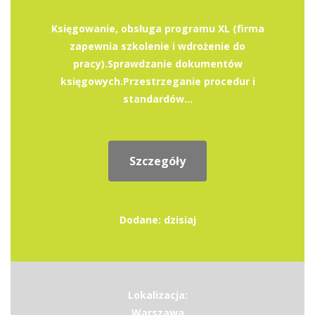
Księgowanie, obsługa programu XL (firma
zapewnia szkolenie i wdrożenie do
pracy).Sprawdzanie dokumentów
księgowych.Przestrzeganie procedur i
standardów...
Szczegóły
Dodane: dzisiaj
Lokalizacja:
Warszawa