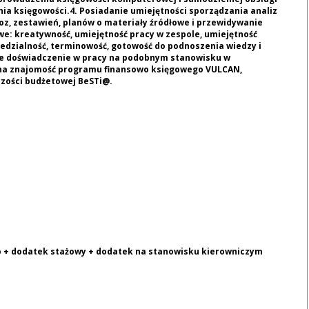
 księgowości.4. Posiadanie umiejętności sporządzania analiz
z, zestawień, planów o materiały źródłowe i przewidywanie
e: kreatywność, umiejętność pracy w zespole, umiejętność
dzialność, terminowość, gotowość do podnoszenia wiedzy i
ane doświadczenie w pracy na podobnym stanowisku w
ana znajomość programu finansowo księgowego VULCAN,
ości budżetowej BeSTi@.
o + dodatek stażowy + dodatek na stanowisku kierowniczym