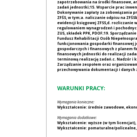
zapotrzebowania na środki finansowe, a
zadań jednostki;15. Wsparcie prac inwen
Dokonywanie zapłaty za zobowiązania pr
ZFŚS, w tym;a. naliczanie odpisu na ZFŚS
ewidencji księgowej ZFSS,d. rozliczanie
regulowaniem wynagrodzeń i pochodnych
ZUS, składek PPK, PDOF;19. Sporządzanie
Fundusz Rehabilitacji Osób Niepełnospr
funkcjonowania gospodarki finansowej je
gospodarczych i finansowych z planem 
finansowych jednostki do realizacji zad
terminową realizację zadań.c. Nadzór i
Zarządzanie zespołem oraz organizowan
przechowywania dokumentacji i danych z
WARUNKI PRACY:
Wymagania konieczne:
Wykształcenie: średnie zawodowe, eko
Wymagania dodatkowe:
Wykształcenie: wyższe (w tym licencjat)
Wykształcenie: pomaturalne/policealne