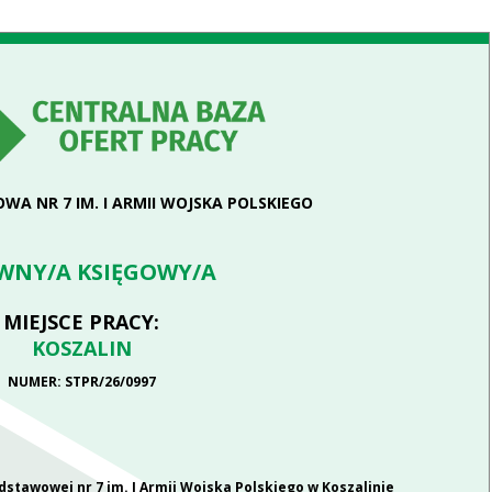
A NR 7 IM. I ARMII WOJSKA POLSKIEGO
WNY/A KSIĘGOWY/A
MIEJSCE PRACY:
KOSZALIN
NUMER: STPR/26/0997
stawowej nr 7 im. I Armii Wojska Polskiego w Koszalinie