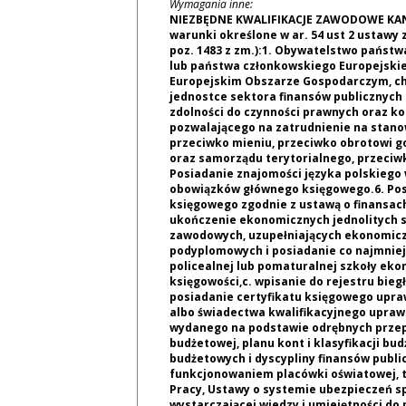
Wymagania inne:
NIEZBĘDNE KWALIFIKACJE ZAWODOWE KAND
warunki określone w ar. 54 ust 2 ustawy z 
poz. 1483 z zm.):1. Obywatelstwo państw
lub państwa członkowskiego Europejski
Europejskim Obszarze Gospodarczym, chy
jednostce sektora finansów publicznych 
zdolności do czynności prawnych oraz ko
pozwalającego na zatrudnienie na stano
przeciwko mieniu, przeciwko obrotowi g
oraz samorządu terytorialnego, przeci
Posiadanie znajomości języka polskiego
obowiązków głównego księgowego.6. Pos
księgowego zgodnie z ustawą o finansach
ukończenie ekonomicznych jednolitych 
zawodowych, uzupełniających ekonomicz
podyplomowych i posiadanie co najmniej 3
policealnej lub pomaturalnej szkoły ekon
księgowości,c. wpisanie do rejestru bie
posiadanie certyfikatu księgowego upr
albo świadectwa kwalifikacyjnego upra
wydanego na podstawie odrębnych prze
budżetowej, planu kont i klasyfikacji b
budżetowych i dyscypliny finansów publ
funkcjonowaniem placówki oświatowej, tj
Pracy, Ustawy o systemie ubezpieczeń s
wystarczającej wiedzy i umiejętności do