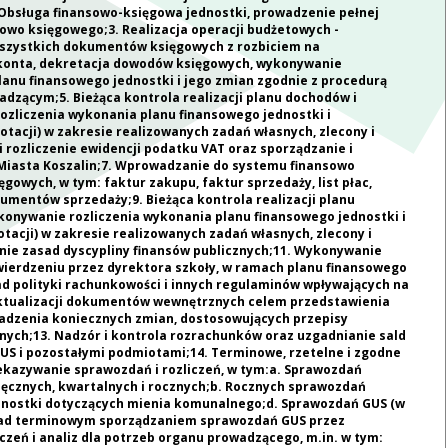
 Obsługa finansowo-księgowa jednostki, prowadzenie pełnej
owo księgowego;3. Realizacja operacji budżetowych -
wszystkich dokumentów księgowych z rozbiciem na
 konta, dekretacja dowodów księgowych, wykonywanie
anu finansowego jednostki i jego zmian zgodnie z procedurą
adzącym;5. Bieżąca kontrola realizacji planu dochodów i
ozliczenia wykonania planu finansowego jednostki i
tacji) w zakresie realizowanych zadań własnych, zlecony i
 rozliczenie ewidencji podatku VAT oraz sporządzanie i
Miasta Koszalin;7. Wprowadzanie do systemu finansowo
wych, w tym: faktur zakupu, faktur sprzedaży, list płac,
mentów sprzedaży;9. Bieżąca kontrola realizacji planu
konywanie rozliczenia wykonania planu finansowego jednostki i
acji) w zakresie realizowanych zadań własnych, zlecony i
nie zasad dyscypliny finansów publicznych;11. Wykonywanie
wierdzeniu przez dyrektora szkoły, w ramach planu finansowego
ad polityki rachunkowości i innych regulaminów wpływających na
aktualizacji dokumentów wewnętrznych celem przedstawienia
adzenia koniecznych zmian, dostosowujących przepisy
ch;13. Nadzór i kontrola rozrachunków oraz uzgadnianie sald
S i pozostałymi podmiotami;14. Terminowe, rzetelne i zgodne
ekazywanie sprawozdań i rozliczeń, w tym:a. Sprawozdań
ęcznych, kwartalnych i rocznych;b. Rocznych sprawozdań
dnostki dotyczących mienia komunalnego;d. Sprawozdań GUS (w
r nad terminowym sporządzaniem sprawozdań GUS przez
czeń i analiz dla potrzeb organu prowadzącego, m.in. w tym: