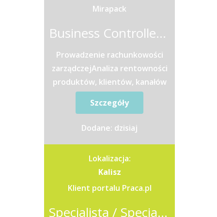
Mirapack
Business Controller / Finance Manager (Odoo ERP)
Prowadzenie rachunkowości
zarządczejAnaliza rentowności
produktów, klientów, kanałów
sprzedaży oraz
Szczegóły
projektówKalkulacja i analiza
kosztów...
Dodane: dzisiaj
Lokalizacja:
Kalisz
Klient portalu Praca.pl
Specjalista / Specjalistka ds. Kadr i Płac