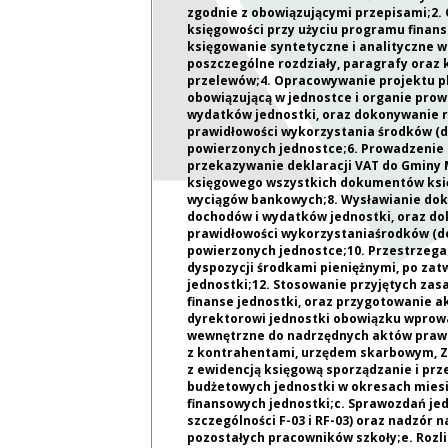
zgodnie z obowiązującymi przepisami;2.
księgowości przy użyciu programu finans
księgowanie syntetyczne i analityczne 
poszczególne rozdziały, paragrafy oraz
przelewów;4. Opracowywanie projektu pl
obowiązującą w jednostce i organie prow
wydatków jednostki, oraz dokonywanie r
prawidłowości wykorzystania środków (do
powierzonych jednostce;6. Prowadzenie i
przekazywanie deklaracji VAT do Gminy 
księgowego wszystkich dokumentów księgo
wyciągów bankowych;8. Wysławianie doku
dochodów i wydatków jednostki, oraz do
prawidłowości wykorzystaniaśrodków (dot
powierzonych jednostce;10. Przestrzega
dyspozycji środkami pieniężnymi, po zat
jednostki;12. Stosowanie przyjętych zas
finanse jednostki, oraz przygotowanie 
dyrektorowi jednostki obowiązku wprow
wewnętrzne do nadrzędnych aktów prawny
z kontrahentami, urzędem skarbowym, ZU
z ewidencją księgową sporządzanie i prz
budżetowych jednostki w okresach miesi
finansowych jednostki;c. Sprawozdań je
szczególności F-03 i RF-03) oraz nadzó
pozostałych pracowników szkoły;e. Rozli