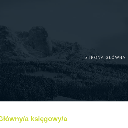
a
STRONA GŁÓWNA
Główny/a księgowy/a