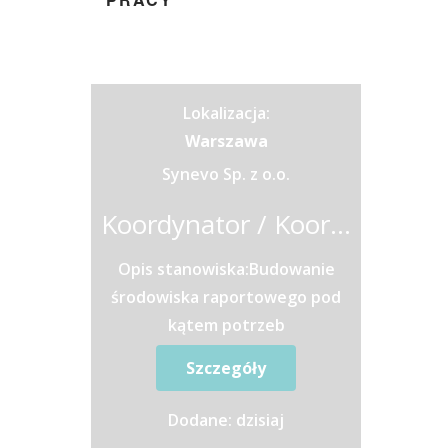
Lokalizacja:
Warszawa
Synevo Sp. z o.o.
Koordynator / Koordynatorka ds. Kontrolingu i Analiz Biznesowych
Opis stanowiska:Budowanie
środowiska raportowego pod
kątem potrzeb
biznesowych;Nadzór nad
Szczegóły
kilkuosobowym
zespołem;Aktywne
Dodane: dzisiaj
poszukiwanie trendów,