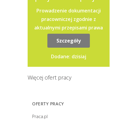
Prowadzenie dokumentacji
pracowniczej zgodnie z
aktualnymi przepisami prawa
pracy.Przygotowywanie
Szczegóły
dokumentów związanych z
zatrudnieniem, zmianami
Dodane: dzisiaj
warunków...
Więcej ofert pracy
OFERTY PRACY
Praca.pl