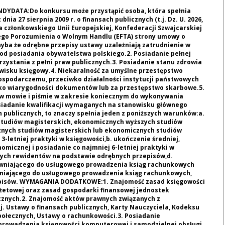
YDATA:Do konkursu może przystąpić osoba, która spełnia
dnia 27 sierpnia 2009 r. o finansach publicznych (t.j. Dz. U. 2026,
a członkowskiego Unii Europejskiej, Konfederacji Szwajcarskiej
ego Porozumienia o Wolnym Handlu (EFTA) strony umowy o
ba że odrębne przepisy ustawy uzależniają zatrudnienie w
od posiadania obywatelstwa polskiego.2. Posiadanie pełnej
rzystania z pełni praw publicznych.3. Posiadanie stanu zdrowia
wisku księgowy.4. Niekaralność za umyślne przestępstwo
ospodarczemu, przeciwko działalności instytucji państwowych
wko wiarygodności dokumentów lub za przestępstwo skarbowe.5.
 w mowie i piśmie w zakresie koniecznym do wykonywania
iadanie kwalifikacji wymaganych na stanowisku głównego
 publicznych, to znaczy spełnia jeden z poniższych warunków:a.
studiów magisterskich, ekonomicznych wyższych studiów
nych studiów magisterskich lub ekonomicznych studiów
-letniej praktyki w księgowości,b. ukończenie średniej,
omicznej i posiadanie co najmniej 6-letniej praktyki w
głych rewidentów na podstawie odrębnych przepisów,d.
awniającego do usługowego prowadzenia ksiąg rachunkowych
wniającego do usługowego prowadzenia ksiąg rachunkowych,
pisów. WYMAGANIA DODATKOWE:1. Znajomość zasad księgowości
udżetowej oraz zasad gospodarki finansowej jednostek
icznych.2. Znajomość aktów prawnych związanych z
. Ustawy o finansach publicznych, Karty Nauczyciela, Kodeksu
połecznych, Ustawy o rachunkowości.3. Posiadanie
 prowadzenia księgowości komputerowej i samodzielnej obsługi