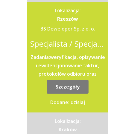
wzorców,...
Lokalizacja:
Rzeszów
BS Deweloper Sp. z o. o.
Specjalista / Specjalistka ds. rozliczeń i finansów
Zadania:weryfikacja, opisywanie
i ewidencjonowanie faktur,
protokołów odbioru oraz
przypisywanie kosztów do
Szczegóły
odpowiednich spółek i...
Dodane: dzisiaj
Lokalizacja:
Kraków