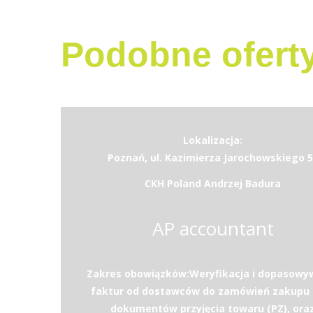
Podobne ofert
Lokalizacja:
Poznań, ul. Kazimierza Jarochowskiego 5
CKH Poland Andrzej Badura
AP accountant
Zakres obowiązków:Weryfikacja i dopasowy
faktur od dostawców do zamówień zakupu 
dokumentów przyjęcia towaru (PZ), ora