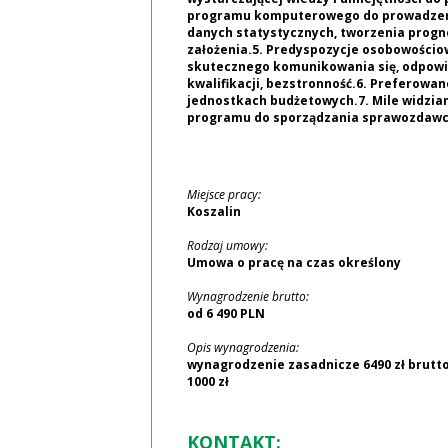
programu komputerowego do prowadzenia
danych statystycznych, tworzenia progno
założenia.5. Predyspozycje osobowościow
skutecznego komunikowania się, odpowie
kwalifikacji, bezstronność.6. Preferow
jednostkach budżetowych.7. Mile widzi
programu do sporządzania sprawozdawcz
Miejsce pracy:
Koszalin
Rodzaj umowy:
Umowa o pracę na czas określony
Wynagrodzenie brutto:
od 6 490 PLN
Opis wynagrodzenia:
wynagrodzenie zasadnicze 6490 zł brutt
1000 zł
KONTAKT: