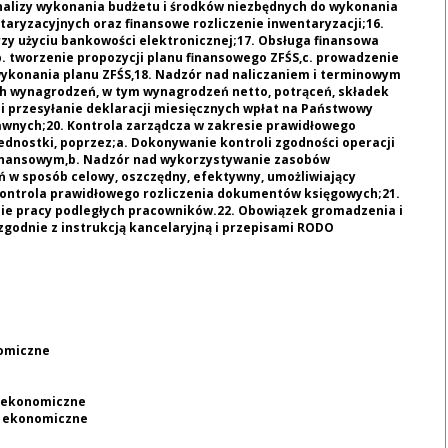
nalizy wykonania budżetu i środków niezbędnych do wykonania
taryzacyjnych oraz finansowe rozliczenie inwentaryzacji;16.
zy użyciu bankowości elektronicznej;17. Obsługa finansowa
b. tworzenie propozycji planu finansowego ZFŚS,c. prowadzenie
 wykonania planu ZFŚS,18. Nadzór nad naliczaniem i terminowym
 wynagrodzeń, w tym wynagrodzeń netto, potrąceń, składek
 i przesyłanie deklaracji miesięcznych wpłat na Państwowy
awnych;20. Kontrola zarządcza w zakresie prawidłowego
dnostki, poprzez;a. Dokonywanie kontroli zgodności operacji
finansowym,b. Nadzór nad wykorzystywanie zasobów
ań w sposób celowy, oszczędny, efektywny, umożliwiający
 kontrola prawidłowego rozliczenia dokumentów księgowych;21.
ie pracy podległych pracowników.22. Obowiązek gromadzenia i
godnie z instrukcją kancelaryjną i przepisami RODO
nomiczne
, ekonomiczne
, ekonomiczne