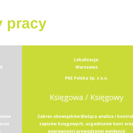
y pracy
Lokalizacja:
6
Warszawa
PKE Polska Sp. z o.o.
Księgowa / Księgowy
wanie
Zakres obowiązków:Bieżąca analiza i kontro
oraz
zapisów księgowych, uzgadnianie kont ora
z
poprawności prowadzonej ewidencji