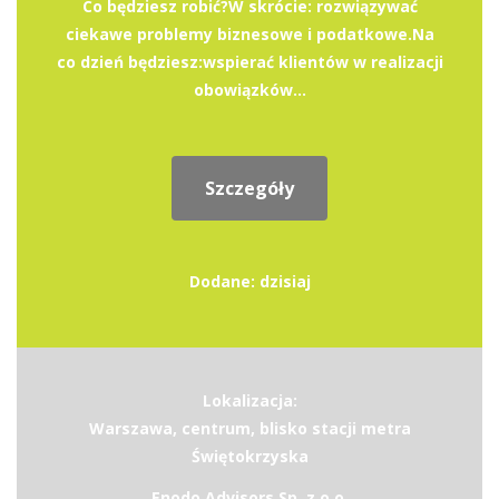
Co będziesz robić?W skrócie: rozwiązywać
ciekawe problemy biznesowe i podatkowe.Na
co dzień będziesz:wspierać klientów w realizacji
obowiązków...
Szczegóły
Dodane: dzisiaj
Lokalizacja:
Warszawa, centrum, blisko stacji metra
Świętokrzyska
Enodo Advisors Sp. z o.o.