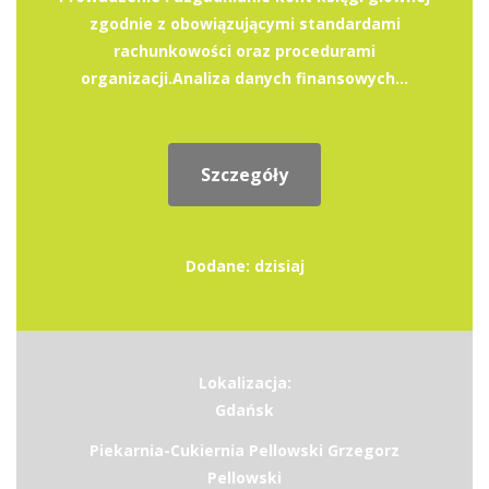
zgodnie z obowiązującymi standardami
rachunkowości oraz procedurami
organizacji.Analiza danych finansowych...
Szczegóły
Dodane: dzisiaj
Lokalizacja:
Gdańsk
Piekarnia-Cukiernia Pellowski Grzegorz
Pellowski