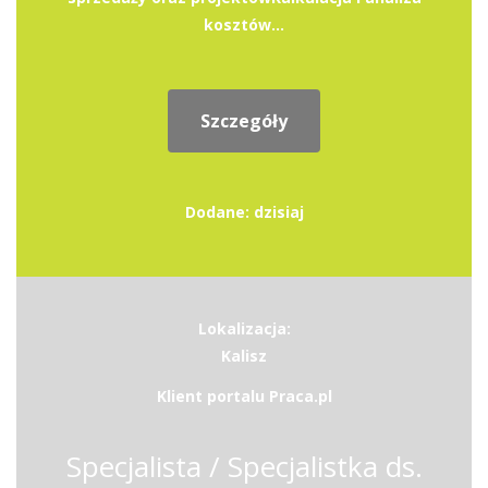
kosztów...
Szczegóły
Dodane: dzisiaj
Lokalizacja:
Kalisz
Klient portalu Praca.pl
Specjalista / Specjalistka ds.