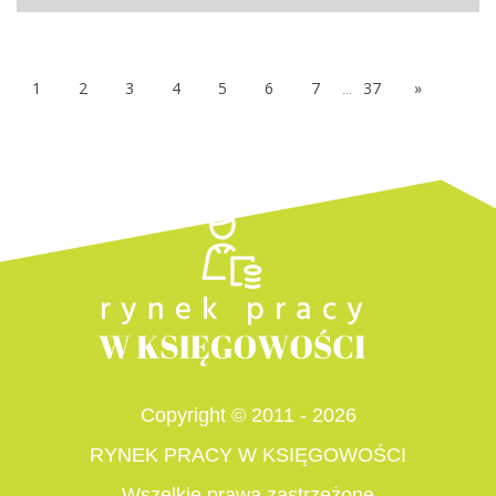
1
2
3
4
5
6
7
...
37
»
Copyright © 2011 - 2026
RYNEK PRACY W KSIĘGOWOŚCI
Wszelkie prawa zastrzeżone