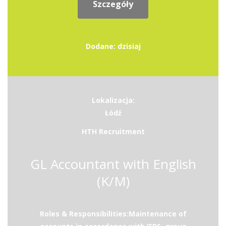
Szczegóły
Dodane: dzisiaj
Lokalizacja:
Łódź
HTH Recruitment
GL Accountant with English
(K/M)
Roles & Responsibilities:Maintenance of