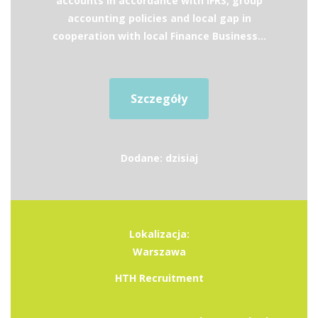
accounts in accordance with IFRS, group
accounting policies and local gap in
cooperation with local Finance Business...
Szczegóły
Dodane: dzisiaj
Lokalizacja:
Warszawa
HTH Recruitment