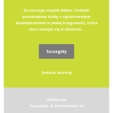
Do naszego zespołu Bilans i Podatki
poszukujemy osoby z ugruntowanym
doświadczeniem w pełnej księgowości, która
chce rozwijać się w obszarze...
Szczegóły
Dodane: wczoraj
Lokalizacja:
Pruszków, ul. Parzniewska 10