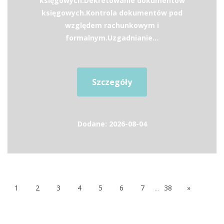
księgowych.Dekretowanie dokumentów
księgowych.Kontrola dokumentów pod
względem rachunkowym i
formalnym.Uzgadnianie...
Szczegóły
Dodane: 2026-08-04
1
2
3
4
5
6
7
...
38
»