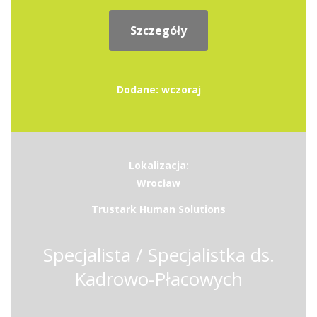
Szczegóły
Dodane: wczoraj
Lokalizacja:
Wrocław
Trustark Human Solutions
Specjalista / Specjalistka ds.
Kadrowo-Płacowych