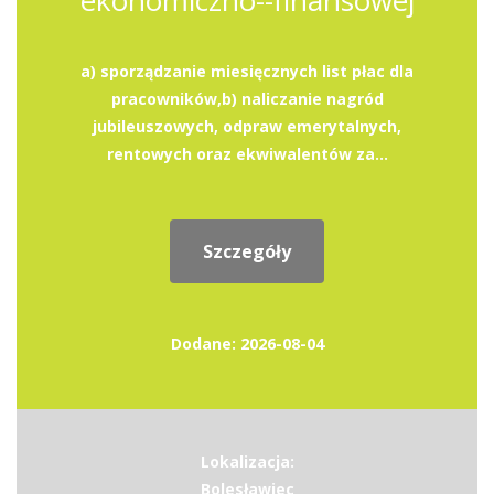
ekonomiczno--finansowej
a) sporządzanie miesięcznych list płac dla
pracowników,b) naliczanie nagród
jubileuszowych, odpraw emerytalnych,
rentowych oraz ekwiwalentów za...
Szczegóły
Dodane: 2026-08-04
Lokalizacja:
Bolesławiec