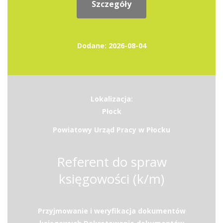
Szczegóły
Dodane: 2026-08-04
Lokalizacja:
Płock
Powiatowy Urząd Pracy w Płocku
Referent do spraw
księgowości (k/m)
Przyjmowanie i weryfikacja dokumentów