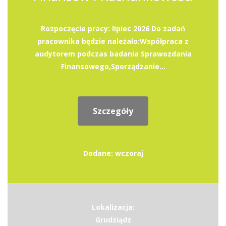
Rozpoczęcie pracy: lipiec 2026 Do zadań
pracownika będzie należało:Współpraca z
audytorem podczas badania Sprawozdania
Finansowego,Sporządzanie...
Szczegóły
Dodane: wczoraj
Lokalizacja:
Grudziądz