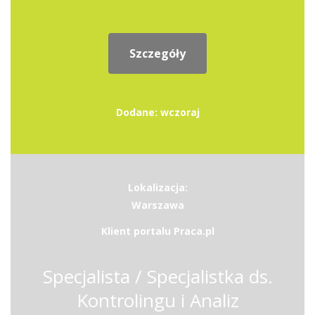
Szczegóły
Dodane: wczoraj
Lokalizacja:
Warszawa
Klient portalu Praca.pl
Specjalista / Specjalistka ds.
Kontrolingu i Analiz