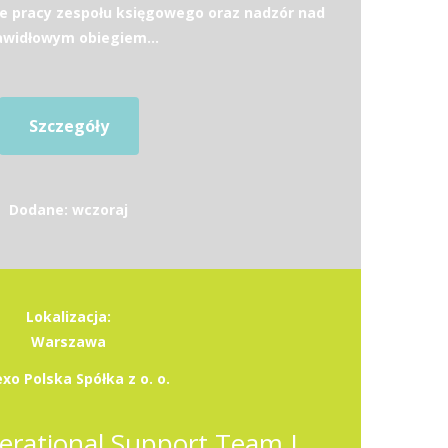
e pracy zespołu księgowego oraz nadzór nad
awidłowym obiegiem...
Szczegóły
Dodane: wczoraj
Lokalizacja:
Warszawa
xo Polska Spółka z o. o.
Finance and Operational Support Team Leader (K/M/X)