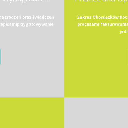
nagrodzeń oraz świadczeń
Zakres Obowiązków:Koor
rzepisamiprzygotowywanie
procesami fakturowania
jed