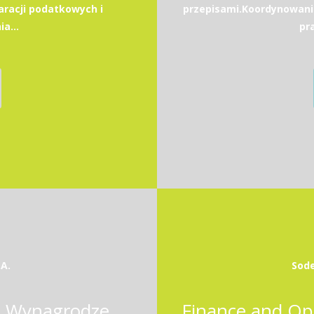
racji podatkowych i
przepisami.Koordynowani
a...
pr
A.
Sode
Specjalista / Specjalistka ds. Wynagrodzeń i Rozliczeń Kadrowo-Płacowych