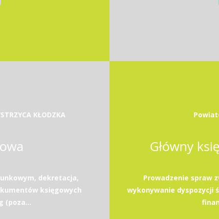
STRZYCA KŁODZKA
Powiat
gowa
Główny ksi
hunkowym, dekretacja,
Prowadzenie spraw z
dokumentów księgowych
wykonywanie dyspozycji 
 (poza...
fina