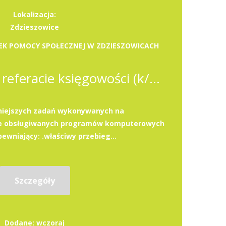
Lokalizacja:
Zdzieszowice
EK POMOCY SPOŁECZNEJ W ZDZIESZOWICACH
Podinspektor w referacie księgowości (k/m)
niejszych zadań wykonywanych na
ie obsługiwanych programów komputerowych
ewniający: .właściwy przebieg...
Szczegóły
Dodane: wczoraj