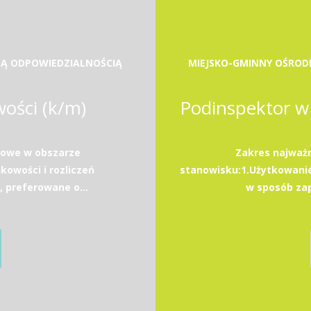
NĄ ODPOWIEDZIALNOŚCIĄ
MIEJSKO-GMINNY OŚROD
wości (k/m)
owe w obszarze
Zakres najważ
owości i rozliczeń
stanowisku:1.Użytkowan
 preferowane o...
w sposób zap