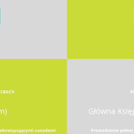
RCBACH
K
m)
Główna Księ
 obowiązującymi zasadami
Prowadzenie pełnej