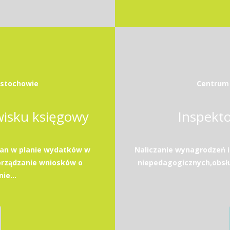
ęstochowie
Centrum 
wisku księgowy
Inspekto
ian w planie wydatków w
Naliczanie wynagrodzeń i
orządzanie wniosków o
niepedagogicznych,obsług
ie...