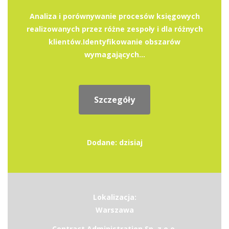
Analiza i porównywanie procesów księgowych
realizowanych przez różne zespoły i dla różnych
klientów.Identyfikowanie obszarów
wymagających...
Szczegóły
Dodane: dzisiaj
Lokalizacja:
Warszawa
Contract Administration Sp. z o.o.