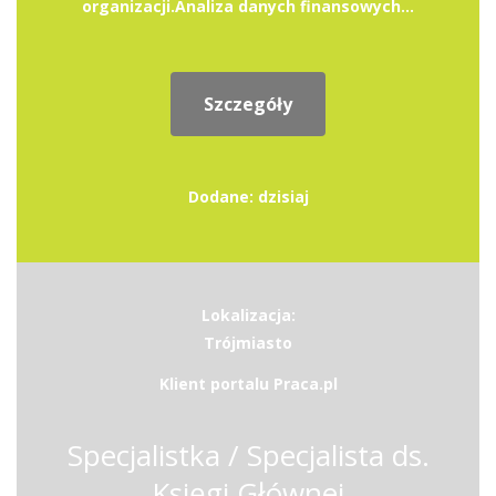
organizacji.Analiza danych finansowych...
Szczegóły
Dodane: dzisiaj
Lokalizacja:
Trójmiasto
Klient portalu Praca.pl
Specjalistka / Specjalista ds.
Księgi Głównej