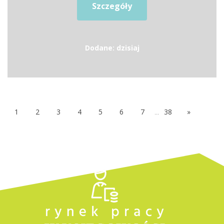
Szczegóły
Dodane: dzisiaj
1
2
3
4
5
6
7
...
38
»