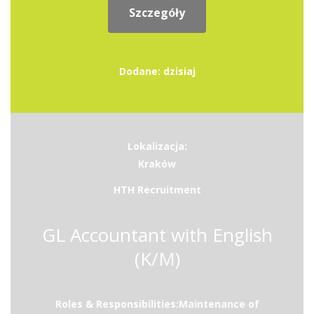
Szczegóły
Dodane: dzisiaj
Lokalizacja:
Kraków
HTH Recruitment
GL Accountant with English
(K/M)
Roles & Responsibilities:Maintenance of