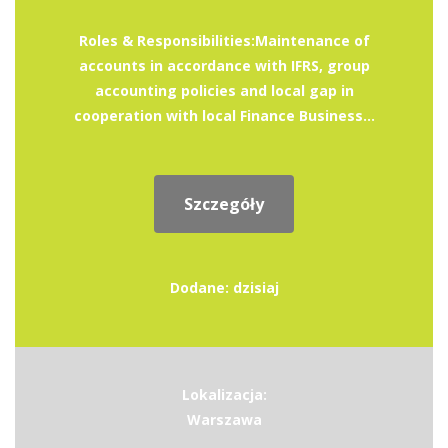
Roles & Responsibilities:Maintenance of
accounts in accordance with IFRS, group
accounting policies and local gap in
cooperation with local Finance Business...
Szczegóły
Dodane: dzisiaj
Lokalizacja:
Warszawa