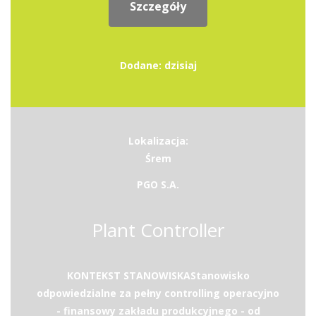
Szczegóły
Dodane: dzisiaj
Lokalizacja:
Śrem
PGO S.A.
Plant Controller
KONTEKST STANOWISKAStanowisko
odpowiedzialne za pełny controlling operacyjno
- finansowy zakładu produkcyjnego - od