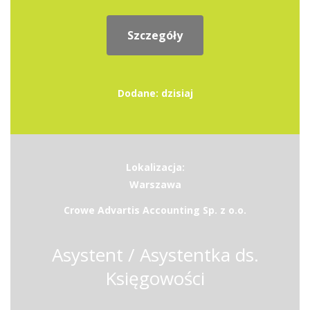
Szczegóły
Dodane: dzisiaj
Lokalizacja:
Warszawa
Crowe Advartis Accounting Sp. z o.o.
Asystent / Asystentka ds.
Księgowości