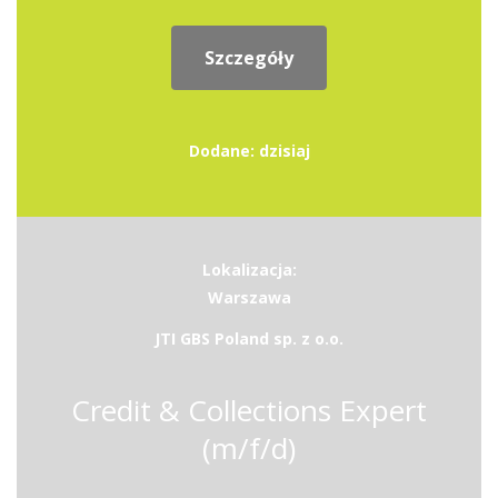
Szczegóły
Dodane: dzisiaj
Lokalizacja:
Warszawa
JTI GBS Poland sp. z o.o.
Credit & Collections Expert
(m/f/d)