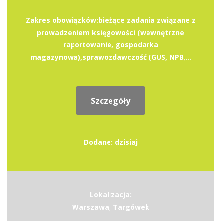
Zakres obowiązków:bieżące zadania związane z
prowadzeniem księgowości (wewnętrzne
raportowanie, gospodarka
magazynowa),sprawozdawczość (GUS, NPB,...
Szczegóły
Dodane: dzisiaj
Lokalizacja:
Warszawa, Targówek