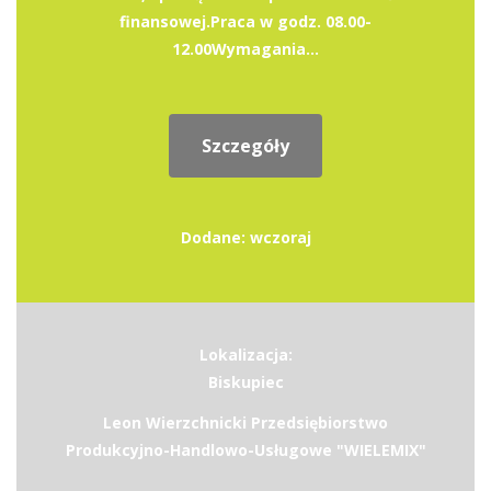
finansowej.Praca w godz. 08.00-
12.00Wymagania...
Szczegóły
Dodane: wczoraj
Lokalizacja:
Biskupiec
Leon Wierzchnicki Przedsiębiorstwo
Produkcyjno-Handlowo-Usługowe "WIELEMIX"