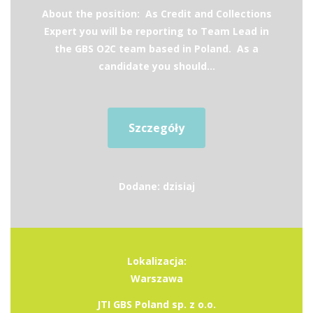
About the position: As Credit and Collections
Expert you will be reporting to Team Lead in
the GBS O2C team based in Poland. As a
candidate you should...
Szczegóły
Dodane: dzisiaj
Lokalizacja:
Warszawa
JTI GBS Poland sp. z o.o.