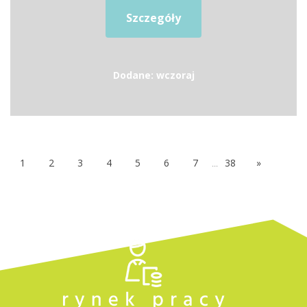
Szczegóły
Dodane: wczoraj
1
2
3
4
5
6
7
...
38
»