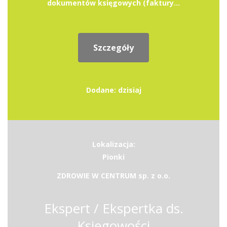
dokumentów księgowych (faktury...
Szczegóły
Dodane: dzisiaj
Lokalizacja:
Pionki
ZDROWIE W CENTRUM sp. z o.o.
Ekspert / Ekspertka ds.
Księgowości