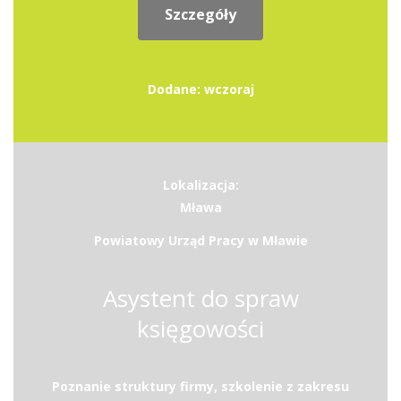
Szczegóły
Dodane: wczoraj
Lokalizacja:
Mława
Powiatowy Urząd Pracy w Mławie
Asystent do spraw
księgowości
Poznanie struktury firmy, szkolenie z zakresu