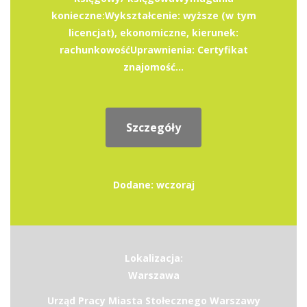
konieczne:Wykształcenie: wyższe (w tym
licencjat), ekonomiczne, kierunek:
rachunkowośćUprawnienia: Certyfikat
znajomość...
Szczegóły
Dodane: wczoraj
Lokalizacja:
Warszawa
Urząd Pracy Miasta Stołecznego Warszawy