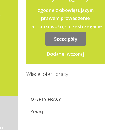
zgodne z obowiązującym
.
prawem prowadzenie
rachunkowości,- przestrzeganie
dyscypliny finansów
Szczegóły
publicznych,- sporządzenie
bilansu,- prowadzenie...
Dodane: wczoraj
Więcej ofert pracy
OFERTY PRACY
Praca.pl
GLOBAL PET`S FOOD SPÓŁKA Z OGRANICZONĄ ODPOWIEDZIALNOŚCIĄ