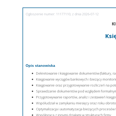
Ogłoszenie numer: 11177110, z dnia 2026-07-12
Kl
Ksi
Opis stanowiska
Dekretowanie i księgowanie dokumentów (faktury, rapo
Księgowanie wyciągów bankowych i bieżący monitor
Księgowanie oraz przygotowywanie rozliczeń na po
Sprawdzanie dokumentów pod względem formalnym
Przygotowywanie raportów, analiz i zestawień księg
Współudział w zamykaniu miesięcy oraz roku obrot
Optymalizacja i automatyzacja bieżących procesów 
Współpraca z innymi działami w strukturach firmy.