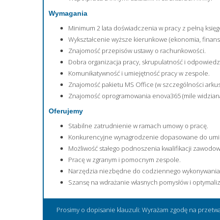
Wymagania
Minimum 2 lata doświadczenia w pracy z pełną księg
Wykształcenie wyższe kierunkowe (ekonomia, finan
Znajomość przepisów ustawy o rachunkowości.
Dobra organizacja pracy, skrupulatność i odpowiedz
Komunikatywność i umiejętność pracy w zespole.
Znajomość pakietu MS Office (w szczególności arkus
Znajomość oprogramowania enova365 (mile widziana
Oferujemy
Stabilne zatrudnienie w ramach umowy o pracę.
Konkurencyjne wynagrodzenie dopasowane do umiej
Możliwość stałego podnoszenia kwalifikacji zawodo
Pracę w zgranym i pomocnym zespole.
Narzędzia niezbędne do codziennego wykonywania
Szansę na wdrażanie własnych pomysłów i optymaliza
Prosimy o dopisanie klauzuli: Wyrażam zgodę na przetw