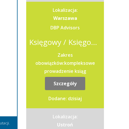
Lokalizacja:
Warszawa
DBP Advisors
Księgowy / Księgowa z j. angielskim (pełna księgowość)
Zakres
obowiązków:kompleksowe
prowadzenie ksiąg
rachunkowych dla
Szczegóły
klientów;kontrola poprawności
księgowania dokumentów w
Dodane: dzisiaj
systemie
Enova;przygotowywanie...
Lokalizacja:
tacji.
Ustroń