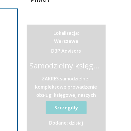
Lokalizacja:
Warszawa
DBP Advisors
Samodzielny księgowy / Samodzielna księgowa ze znajomością jęz. angielskiego
ZAKRES:samodzielne i
kompleksowe prowadzenie
obsługi księgowej naszych
Klientów (pełna
Szczegóły
księgowość),nadzorowanie
wprowadzania dokumentów do
Dodane: dzisiaj
systemu...