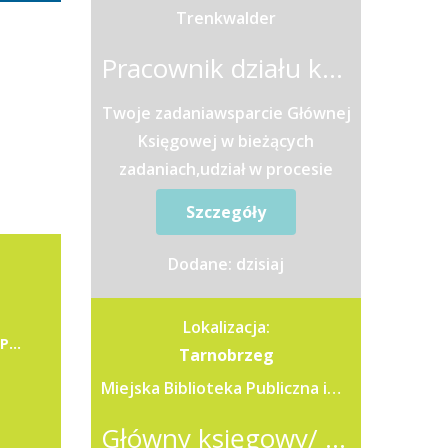
Trenkwalder
Pracownik działu księgowości (m/k)
Twoje zadaniawsparcie Głównej
Księgowej w bieżących
zadaniach,udział w procesie
miesięcznego i rocznego
Szczegóły
zamknięcia ksiąg
rachunkowych,weryfikacja
Dodane: dzisiaj
oraz...
Lokalizacja:
Zespół Obsługi Ekonomiczno-Administracyjnej Przedszkoli Miejskich
Tarnobrzeg
Miejska Biblioteka Publiczna im. dr. Michała Marczaka
Główny księgowy/ główna księgowa