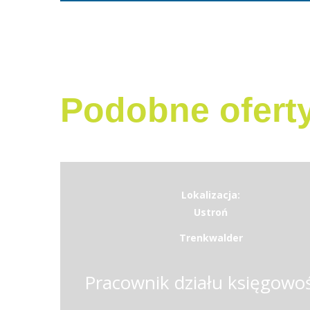
Podobne ofert
Lokalizacja:
Ustroń
Trenkwalder