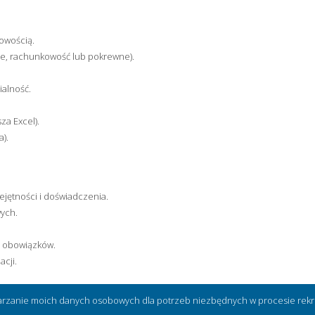
owością.
se, rachunkowość lub pokrewne).
ialność.
za Excel).
).
ętności i doświadczenia.
wych.
 obowiązków.
cji.
arzanie moich danych osobowych dla potrzeb niezbędnych w procesie rekru