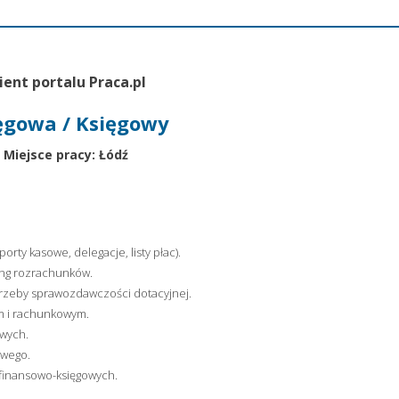
ient portalu Praca.pl
ęgowa / Księgowy
Miejsce pracy: Łódź
rty kasowe, delegacje, listy płac).
ing rozrachunków.
trzeby sprawozdawczości dotacyjnej.
 i rachunkowym.
owych.
owego.
finansowo-księgowych.