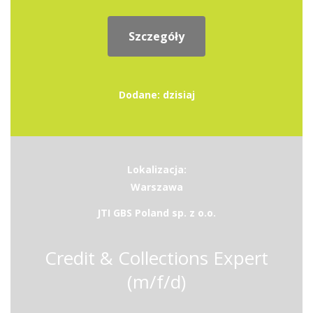
Szczegóły
Dodane: dzisiaj
Lokalizacja:
Warszawa
JTI GBS Poland sp. z o.o.
Credit & Collections Expert
(m/f/d)