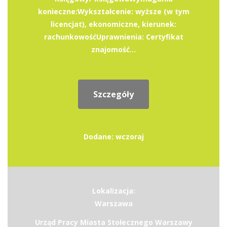
konieczne:Wykształcenie: wyższe (w tym
licencjat), ekonomiczne, kierunek:
rachunkowośćUprawnienia: Certyfikat
znajomość...
Szczegóły
Dodane: wczoraj
Lokalizacja:
Warszawa
Urząd Pracy Miasta Stołecznego Warszawy