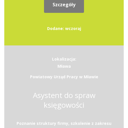
Szczegóły
Dodane: wczoraj
Lokalizacja:
Mława
Powiatowy Urząd Pracy w Mławie
Asystent do spraw
księgowości
Poznanie struktury firmy, szkolenie z zakresu