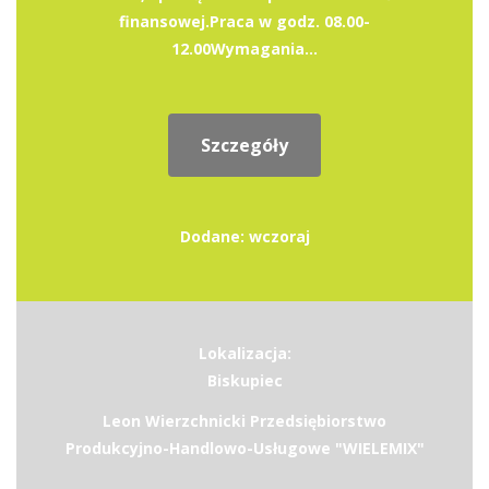
finansowej.Praca w godz. 08.00-
12.00Wymagania...
Szczegóły
Dodane: wczoraj
Lokalizacja:
Biskupiec
Leon Wierzchnicki Przedsiębiorstwo
Produkcyjno-Handlowo-Usługowe "WIELEMIX"