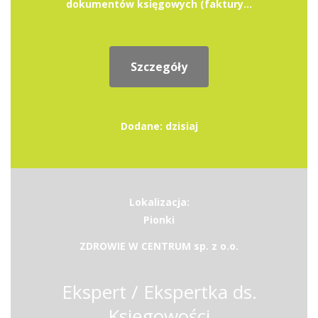
dokumentów księgowych (faktury...
Szczegóły
Dodane: dzisiaj
Lokalizacja:
Pionki
ZDROWIE W CENTRUM sp. z o.o.
Ekspert / Ekspertka ds.
Księgowości