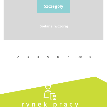
Szczegóły
Dodane: wczoraj
1
2
3
4
5
6
7
...
38
»