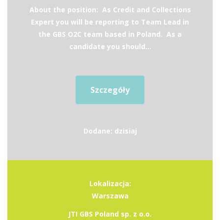
About the position: As Credit and Collections
Expert you will be reporting to Team Lead in
the GBS O2C team based in Poland. As a
candidate you should...
Szczegóły
Dodane: dzisiaj
Lokalizacja:
Warszawa
JTI GBS Poland sp. z o.o.