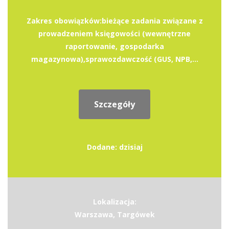
Zakres obowiązków:bieżące zadania związane z
prowadzeniem księgowości (wewnętrzne
raportowanie, gospodarka
magazynowa),sprawozdawczość (GUS, NPB,...
Szczegóły
Dodane: dzisiaj
Lokalizacja:
Warszawa, Targówek