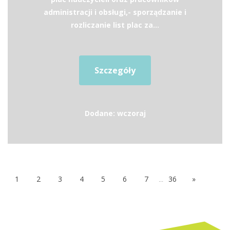
administracji i obsługi,- sporządzanie i
rozliczanie list plac za...
Szczegóły
Dodane: wczoraj
1
2
3
4
5
6
7
...
36
»