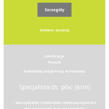
Szczegóły
Dodane: wczoraj
Lokalizacja:
Poznań
Powiatowy Urząd Pracy w Poznaniu
Specjalista ds. płac (k/m)
- sporządzanie i rozliczanie comiesięcznych list
plac nauczycieli oraz pracowników