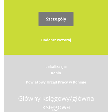
Szczegóły
Dodane: wczoraj
Lokalizacja:
Konin
Powiatowy Urząd Pracy w Koninie
Główny księgowy/główna
księgowa