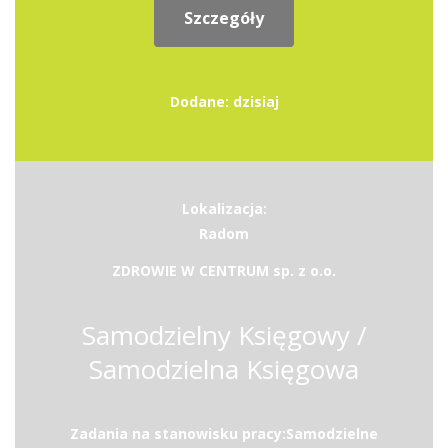
Szczegóły
Dodane: dzisiaj
Lokalizacja:
Radom
ZDROWIE W CENTRUM sp. z o.o.
Samodzielny Księgowy /
Samodzielna Księgowa
Zadania na stanowisku pracy:Samodzielne