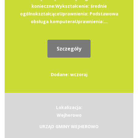
konieczne:Wykształcenie: średnie
ogólnokształcąceUprawnienia: Podstawowa
obsługa komputeraUprawnienia:...
Szczegóły
Dodane: wczoraj
Lokalizacja:
Wejherowo
URZĄD GMINY WEJHEROWO