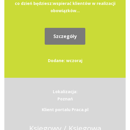
co dzień będziesz:wspierać klientów w realizacji
obowiązków...
Szczegóły
Dodane: wczoraj
Lokalizacja:
Poznań
Klient portalu Praca.pl
Księgowy / Księgowa