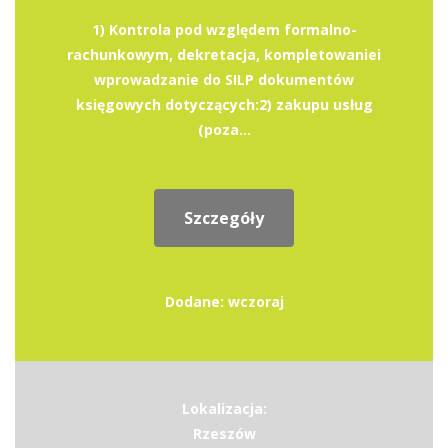
1) Kontrola pod względem formalno-
rachunkowym, dekretacja, kompletowaniei
wprowadzanie do SILP dokumentów
księgowych dotyczących:2) zakupu usług
(poza...
Szczegóły
Dodane: wczoraj
Lokalizacja:
Rzeszów