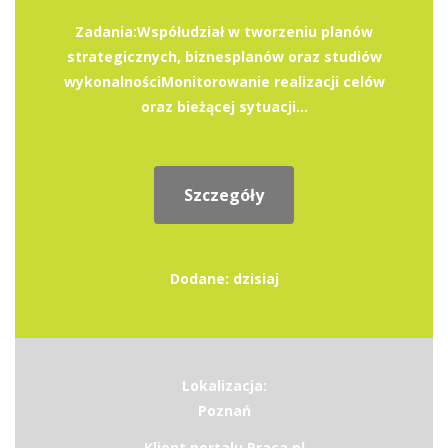
Zadania:Współudział w tworzeniu planów
strategicznych, biznesplanów oraz studiów
wykonalnościMonitorowanie realizacji celów
oraz bieżącej sytuacji...
Szczegóły
Dodane: dzisiaj
Lokalizacja:
Poznań
Klient portalu Praca.pl