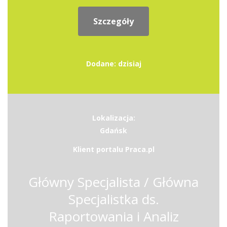
Szczegóły
Dodane: dzisiaj
Lokalizacja:
Gdańsk
Klient portalu Praca.pl
Główny Specjalista / Główna
Specjalistka ds.
Raportowania i Analiz