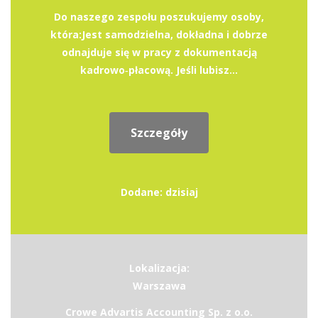
Do naszego zespołu poszukujemy osoby,
która:Jest samodzielna, dokładna i dobrze
odnajduje się w pracy z dokumentacją
kadrowo‑płacową. Jeśli lubisz...
Szczegóły
Dodane: dzisiaj
Lokalizacja:
Warszawa
Crowe Advartis Accounting Sp. z o.o.