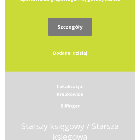
Szczegóły
Dodane: dzisiaj
Lokalizacja:
Krapkowice
Bilfinger
Starszy księgowy / Starsza
księgowa