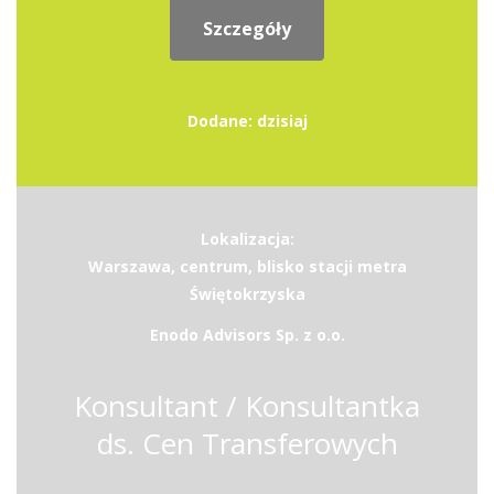
Szczegóły
Dodane: dzisiaj
Lokalizacja:
Warszawa, centrum, blisko stacji metra
Świętokrzyska
Enodo Advisors Sp. z o.o.
Konsultant / Konsultantka
ds. Cen Transferowych