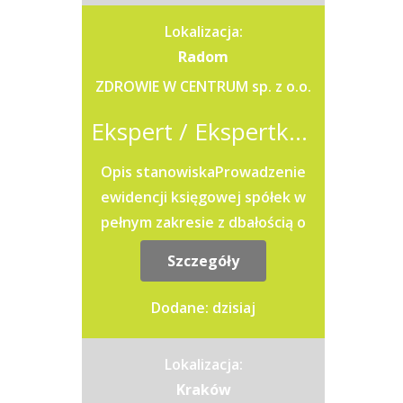
Lokalizacja:
Radom
ZDROWIE W CENTRUM sp. z o.o.
Ekspert / Ekspertka ds. Księgowości
Opis stanowiskaProwadzenie
ewidencji księgowej spółek w
pełnym zakresie z dbałością o
spójność danych i zgodność z
Szczegóły
przepisami.Sporządzanie...
Dodane: dzisiaj
Lokalizacja:
Kraków