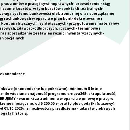
 płac z umów o pracę i cywilnoprawnych- prowadzenie ksiąg
liczanie kosztów, w tym kosztów spektakli teatralnych-
bsługa systemu bankowości elektronicznej oraz sporządzanie
g rachunkowych w oparciu o plan kont- dekretowanie i
 kont analitycznych i syntetycznych- przygotowanie materiałów
esowych, zdawczo-odbiorczych, rocznych- terminowe i
oraz sporządzanie zestawień różnic inwentaryzacyjnych-
ń Socjalnych.
, ekonomiczne
nkowe (ekonomiczne lub pokrewne)- minimum 5 letnie
 mile widziana znajomość programu e-nova365- skrupulatność,
RUJEMY - warunki zatrudnienia w oparciu o umowę o pracę w
nie miesięczne: od 5 200,00 zł brutto plus dodatki (stażowy),
d 01.10.2026r. z możliwością przedłużenia - udział w ciekawych
ogatą historią.