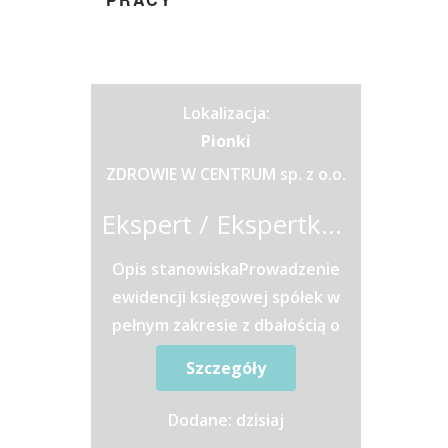
Lokalizacja:
Pionki
ZDROWIE W CENTRUM sp. z o.o.
Ekspert / Ekspertka ds. Księgowości
Opis stanowiskaProwadzenie
ewidencji księgowej spółek w
pełnym zakresie z dbałością o
spójność danych i zgodność z
Szczegóły
przepisami.Sporządzanie...
Dodane: dzisiaj