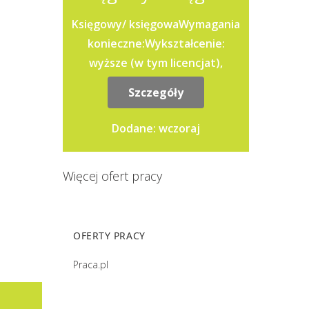
Księgowy/ księgowaWymagania
konieczne:Wykształcenie:
wyższe (w tym licencjat),
ekonomiczne, kierunek:
Szczegóły
rachunkowośćUprawnienia:
Certyfikat znajomość...
Dodane: wczoraj
Więcej ofert pracy
OFERTY PRACY
Praca.pl