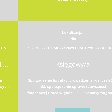
Lokalizacja:
Piła
Dom Pomocy Społecznej w Rzeszowie ul. mjr H. Sucharskiego 1
Księgowa/księgowy w sekcji ekonomiczno--finansowej
Księgowy/a
la
Sporządzanie list plac, prowadzenie rozliczeń
owych,
IUS, sporządzanie sprawozdawczości
finansowej.Praca w godz. 08.00-12.00Wymagani