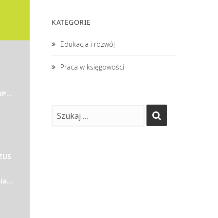
KATEGORIE
Edukacja i rozwój
Praca w księgowości
ZESPÓŁ SZKÓŁ MUZYCZNYCH IM. FRYDERYKA CHOPINA W PILE
 ZUS
a...