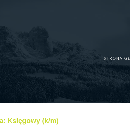
STRONA G
a: Księgowy (k/m)