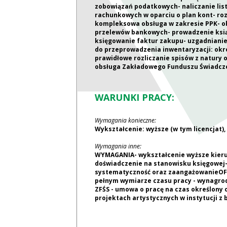
zobowiązań podatkowych- naliczanie list
rachunkowych w oparciu o plan kont- roz
kompleksowa obsługa w zakresie PPK- o
przelewów bankowych- prowadzenie ksią
księgowanie faktur zakupu- uzgadnianie
do przeprowadzenia inwentaryzacji: okr
prawidłowe rozliczanie spisów z natury 
obsługa Zakładowego Funduszu Świadcze
WARUNKI PRACY:
Wymagania konieczne:
Wykształcenie: wyższe (w tym licencjat)
Wymagania inne:
WYMAGANIA- wykształcenie wyższe kieru
doświadczenie na stanowisku księgowej-
systematyczność oraz zaangażowanieOFE
pełnym wymiarze czasu pracy - wynagrodze
ZFŚS - umowa o pracę na czas określony o
projektach artystycznych w instytucji z b