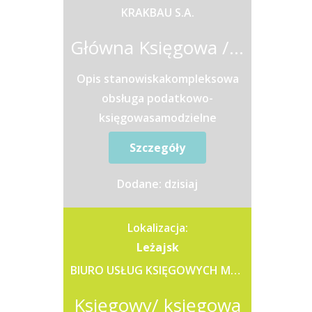
KRAKBAU S.A.
Główna Księgowa / Główny Księgowy
Opis stanowiskakompleksowa
obsługa podatkowo-
księgowasamodzielne
zamykanie miesięcy pod
Szczegóły
względem podatkowym i
rachunkowymsamodzielne
Dodane: dzisiaj
obliczanie zaliczek w...
Lokalizacja:
Leżajsk
BIURO USŁUG KSIĘGOWYCH MAZUR RENATA
Księgowy/ księgowa