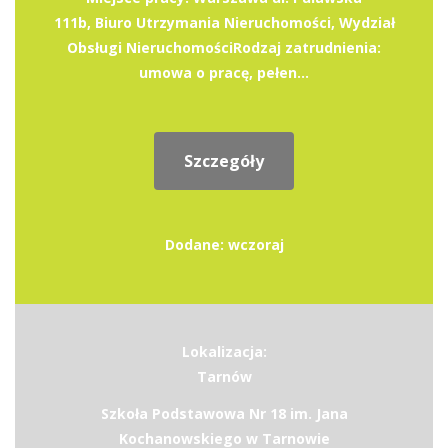
111b, Biuro Utrzymania Nieruchomości, Wydział
Obsługi Nieruchomości​Rodzaj zatrudnienia:
umowa o pracę, pełen...
Szczegóły
Dodane: wczoraj
Lokalizacja:
Tarnów
Szkoła Podstawowa Nr 18 im. Jana
Kochanowskiego w Tarnowie