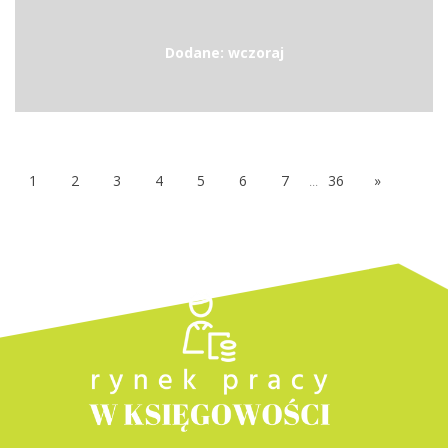
Dodane: wczoraj
1
2
3
4
5
6
7
...
36
»