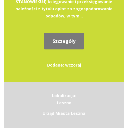
STANOWISKU:l) księgowanie i przeksięgowanie
należności z tytułu opłat za zagospodarowanie
odpadów, w tym...
Szczegóły
Dodane: wczoraj
Lokalizacja:
Leszno
Urząd Miasta Leszna