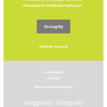
finansowymTerminowa realizacja...
Szczegóły
Dodane: wczoraj
Lokalizacja:
Poznań
Klient portalu Praca.pl
Księgowa / Księgowy