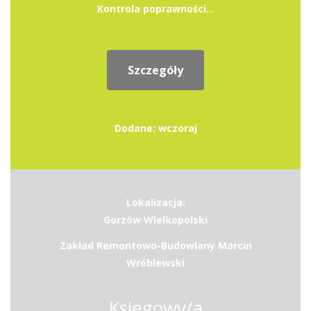
Kontrola poprawności...
Szczegóły
Dodane: wczoraj
Lokalizacja:
Gorzów Wielkopolski
Zakład Remontowo-Budowlany Marcin
Wróblewski
Księgowy/a