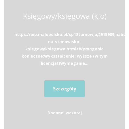
Księgowy/księgowa (k,o)
https://bip.malopolska.pl/sp18tarnow,a,2915989,nabor
na-stanowisko-
ksiegowyksiegowa.html>Wymagania
konieczne:Wykształcenie: wyższe (w tym
licencjat)Wymagania...
Szczegóły
Dodane: wczoraj