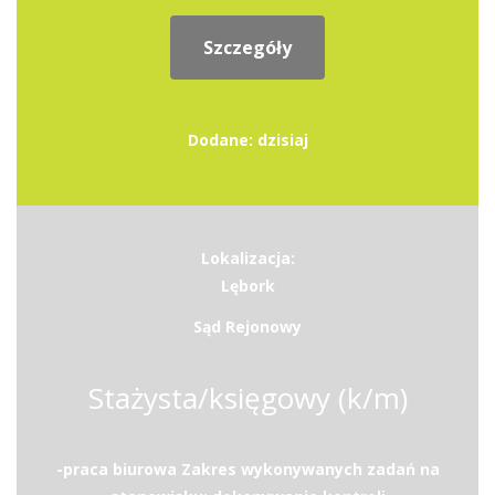
Szczegóły
Dodane: dzisiaj
Lokalizacja:
Lębork
Sąd Rejonowy
Stażysta/księgowy (k/m)
-praca biurowa Zakres wykonywanych zadań na