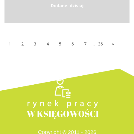
Dodane: dzisiaj
1
2
3
4
5
6
7
...
36
»
Copyright © 2011 - 2026