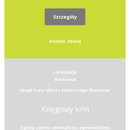
Szczegóły
Dodane: dzisiaj
Lokalizacja:
Warszawa
Urząd Pracy Miasta Stołecznego Warszawy
Księgowy k/m
Ogólny zakres obowiązków: wprowadzanie