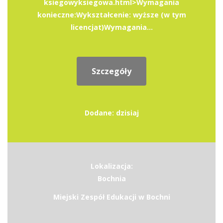
ksiegowyksiegowa.html>Wymagania
konieczne:Wykształcenie: wyższe (w tym
licencjat)Wymagania...
Szczegóły
Dodane: dzisiaj
Lokalizacja:
Bochnia
Miejski Zespół Edukacji w Bochni