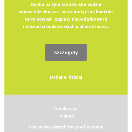
Osoba na tym stanowisku będzie
odpowiedzialna za:- systematyczną kontrolę
terminowości zapłaty niepodatkowych
należności budżetowych o charakterze...
Szczegóły
Dodane: dzisiaj
Lokalizacja:
Poznań
Powiatowy Urząd Pracy w Poznaniu