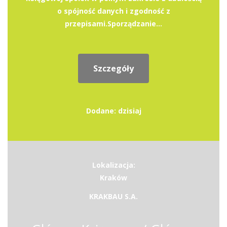
o spójność danych i zgodność z
przepisami.Sporządzanie...
Szczegóły
Dodane: dzisiaj
Lokalizacja:
Kraków
KRAKBAU S.A.