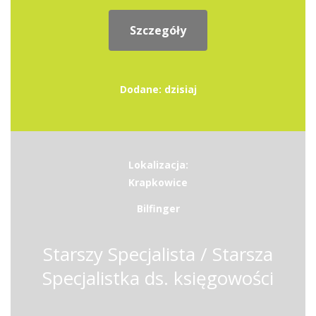
Szczegóły
Dodane: dzisiaj
Lokalizacja:
Krapkowice
Bilfinger
Starszy Specjalista / Starsza
Specjalistka ds. księgowości