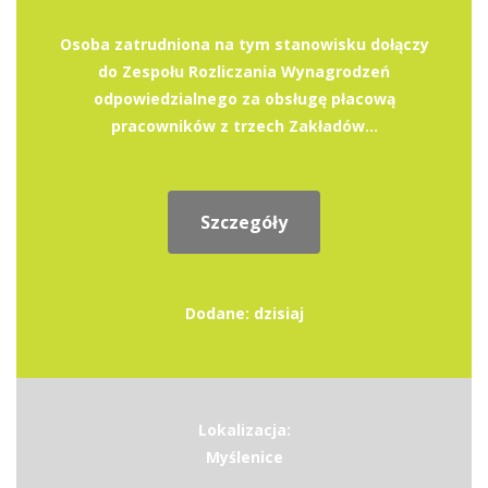
Osoba zatrudniona na tym stanowisku dołączy
do Zespołu Rozliczania Wynagrodzeń
odpowiedzialnego za obsługę płacową
pracowników z trzech Zakładów...
Szczegóły
Dodane: dzisiaj
Lokalizacja:
Myślenice