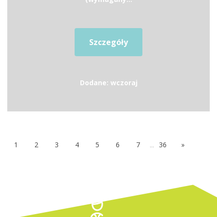
Szczegóły
Dodane: wczoraj
1
2
3
4
5
6
7
...
36
»