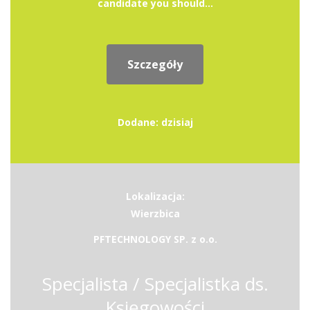
candidate you should...
Szczegóły
Dodane: dzisiaj
Lokalizacja:
Wierzbica
PFTECHNOLOGY SP. z o.o.
Specjalista / Specjalistka ds.
Księgowości