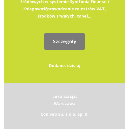
źródłowych w systemie Symfonia Finanse i
Księgowośćprowadzenie rejestrów VAT,
środków trwałych, tabel...
Szczegóły
Dodane: dzisiaj
Lokalizacja:
Warszawa
Coniveo Sp. z o.o. Sp. K.