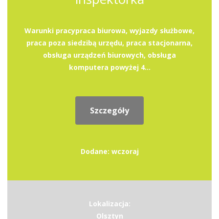
Warunki pracypraca biurowa, wyjazdy służbowe,
praca poza siedzibą urzędu, praca stacjonarna,
obsługa urządzeń biurowych, obsługa
komputera powyżej 4...
Szczegóły
Dodane: wczoraj
Lokalizacja:
Olsztyn