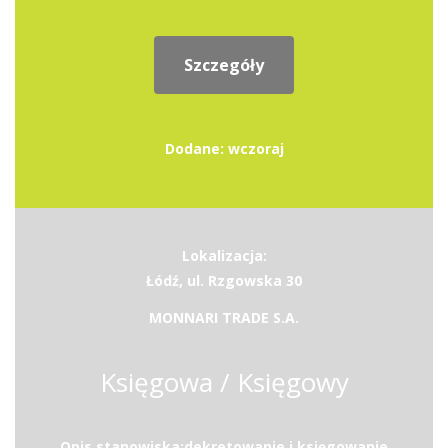
Szczegóły
Dodane: wczoraj
Lokalizacja:
Łódź, ul. Rzgowska 30
MONNARI TRADE S.A.
Księgowa / Księgowy
Opis stanowiska:dekretowanie i księgowanie