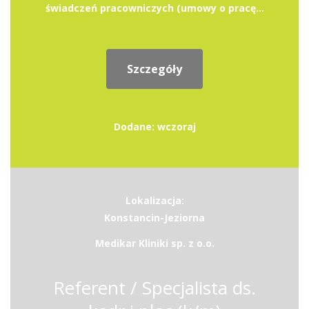
świadczeń pracowniczych (umowy o pracę...
Szczegóły
Dodane: wczoraj
Lokalizacja:
Konstancin-Jeziorna
Medikar Kliniki sp. z o.o.
Referent / Specjalista ds.