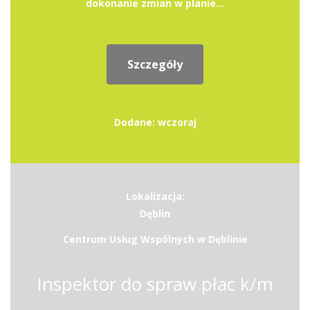
dokonanie zmian w planie...
Szczegóły
Dodane: wczoraj
Lokalizacja:
Dęblin
Centrum Usług Wspólnych w Dęblinie
Inspektor do spraw płac k/m