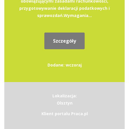
obowiązującymi zasadami rachunkowości,
przygotowywanie deklaracji podatkowych i
sprawozdań.Wymagania...
Szczegóły
Dodane: wczoraj
Lokalizacja:
Olsztyn
Klient portalu Praca.pl