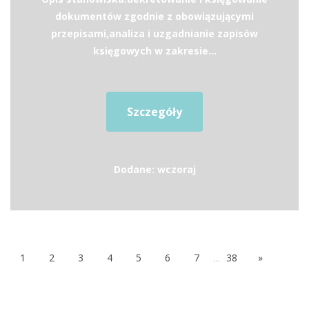
dokumentów zgodnie z obowiązującymi
przepisami,analiza i uzgadnianie zapisów
księgowych w zakresie...
Szczegóły
Dodane: wczoraj
1
2
3
4
5
6
7
...
38
»