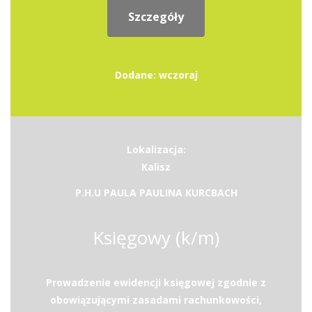
Szczegóły
Dodane: wczoraj
Lokalizacja:
Kalisz
P.H.U PAULA PAULINA KURCBACH
Księgowy (k/m)
Prowadzenie ewidencji księgowej zgodnie z
obowiązującymi zasadami rachunkowości,