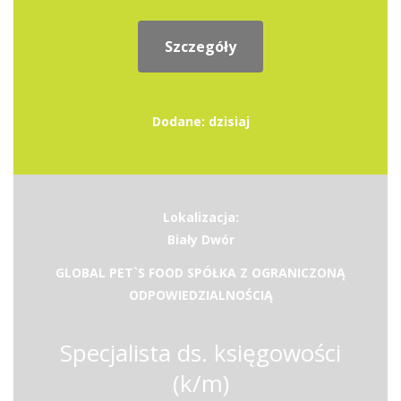
Szczegóły
Dodane: dzisiaj
Lokalizacja:
Biały Dwór
GLOBAL PET`S FOOD SPÓŁKA Z OGRANICZONĄ
ODPOWIEDZIALNOŚCIĄ
Specjalista ds. księgowości
(k/m)