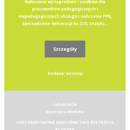
Naliczanie wynagrodzeń i zasiłków dla
pracowników pedagogicznych i
niepedagogicznych,obsługa i naliczanie PPK,
Sporządzanie deklaracji do ZUS, Urzędu...
Szczegóły
Dodane: wczoraj
Lokalizacja:
Bystrzyca Kłodzka
LASY PAŃSTWOWE NADLEŚNICTWO BYSTRZYCA
KŁODZKA