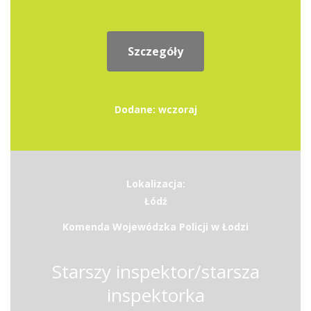
Szczegóły
Dodane: wczoraj
Lokalizacja:
Łódź
Komenda Wojewódzka Policji w Łodzi
Starszy inspektor/starsza
inspektorka