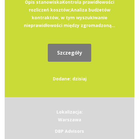
Opis stanowiskaKontrola prawidłowości
rozliczeń kosztów;Analiza budżetów
kontraktów, w tym wyszukiwanie
nieprawidłowości między zgromadzoną...
Szczegóły
Dodane: dzisiaj
Lokalizacja:
Warszawa
DBP Advisors