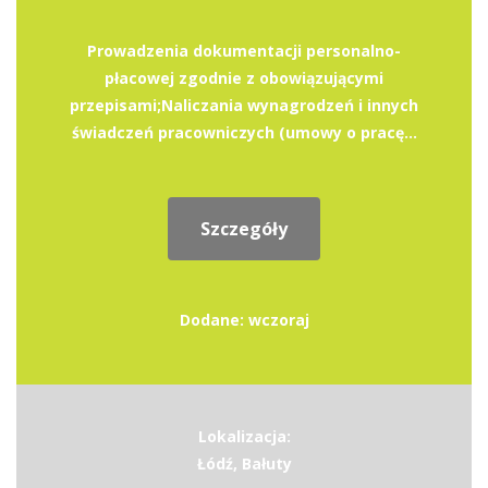
Prowadzenia dokumentacji personalno-
płacowej zgodnie z obowiązującymi
przepisami;Naliczania wynagrodzeń i innych
świadczeń pracowniczych (umowy o pracę...
Szczegóły
Dodane: wczoraj
Lokalizacja:
Łódź, Bałuty