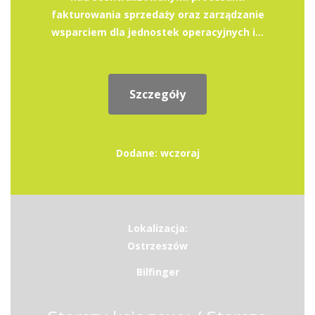
fakturowania sprzedaży oraz zarządzanie
wsparciem dla jednostek operacyjnych i...
Szczegóły
Dodane: wczoraj
Lokalizacja:
Ostrzeszów
Bilfinger