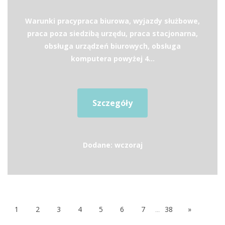
Warunki pracypraca biurowa, wyjazdy służbowe,
praca poza siedzibą urzędu, praca stacjonarna,
obsługa urządzeń biurowych, obsługa
komputera powyżej 4...
Szczegóły
Dodane: wczoraj
1
2
3
4
5
6
7
...
38
»