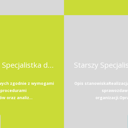
Starszy Specjalista / Starsza Specjalistka ds. księgowości
owych zgodnie z wymogami
Opis stanowiskaRealizac
 procedurami
sprawozdawc
w oraz analiz...
organizacji.Opr