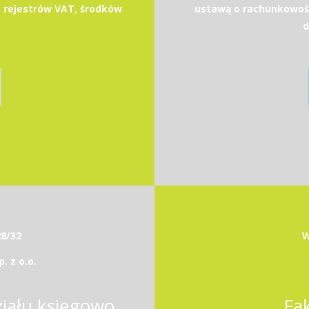
 rejestrów VAT, środków
ustawą o rachunkowoś
d
28/32
W
 z o.o.
Kierownik / Kierowniczka działu księgowości
Fa