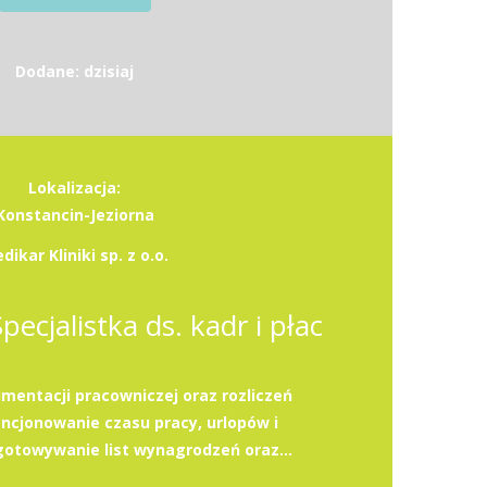
Dodane: dzisiaj
Lokalizacja:
Konstancin-Jeziorna
dikar Kliniki sp. z o.o.
Specjalistka ds. kadr i płac
entacji pracowniczej oraz rozliczeń
cjonowanie czasu pracy, urlopów i
otowywanie list wynagrodzeń oraz...