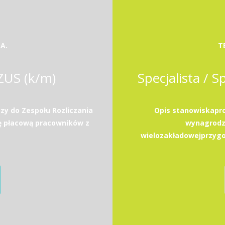
A.
T
 ZUS (k/m)
Specjalista / S
zy do Zespołu Rozliczania
Opis stanowiskapro
ę płacową pracowników z
wynagrodz
wielozakładowejprzygo