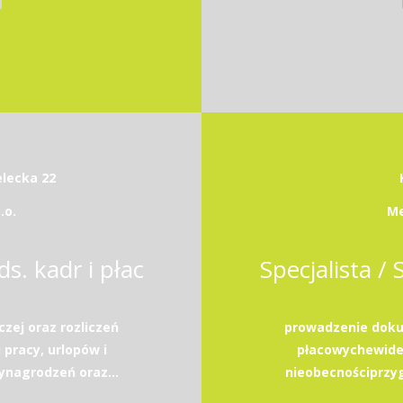
elecka 22
.o.
Me
ds. kadr i płac
Specjalista / 
zej oraz rozliczeń
prowadzenie dokum
pracy, urlopów i
płacowychewiden
ynagrodzeń oraz...
nieobecnościprzyg