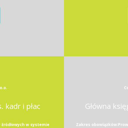
o.o.
Co
 kadr i płac
Główna księ
 źródłowych w systemie
Zakres obowiązków:Prowa