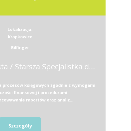
Lokalizacja:
Krapkowice
Bilfinger
Starszy Specjalista / Starsza Specjalistka ds. księgowości
ja procesów księgowych zgodnie z wymogami
zości finansowej i procedurami
acowywanie raportów oraz analiz...
Szczegóły