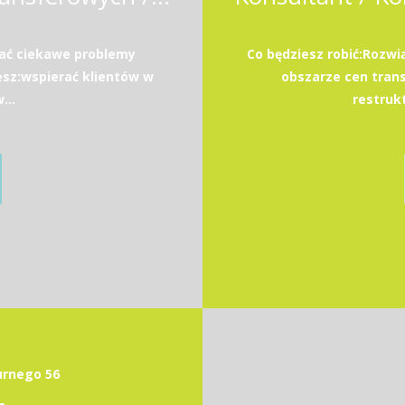
wać ciekawe problemy
Co będziesz robić:Rozw
esz:wspierać klientów w
obszarze cen transf
...
restrukt
durnego 56