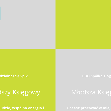
zialnością Sp.k.
BDO Spółka z og
dszy Księgowy
Młodsza Księ
ludzie, wspólna energia i
Chcesz pracować w miejsc