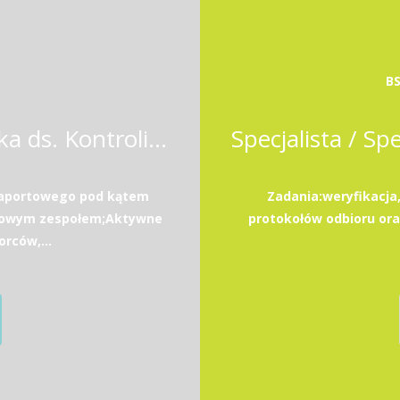
BS
Koordynator / Koordynatorka ds. Kontrolingu i Analiz Biznesowych
raportowego pod kątem
Zadania:weryfikacja
obowym zespołem;Aktywne
protokołów odbioru or
rców,...