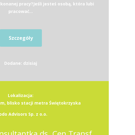
onanej pracy?Jeśli jesteś osobą, która lubi
pracować...
Szczegóły
Dodane: dzisiaj
Lokalizacja:
, blisko stacji metra Świętokrzyska
odo Advisors Sp. z o.o.
Konsultant / Konsultantka ds. Cen Transferowych