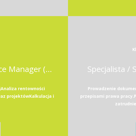
K
Business Controller / Finance Manager (Odoo ERP)
Specjalista / 
Analiza rentowności
Prowadzenie dokument
az projektówKalkulacja i
przepisami prawa pracy
zatrudni