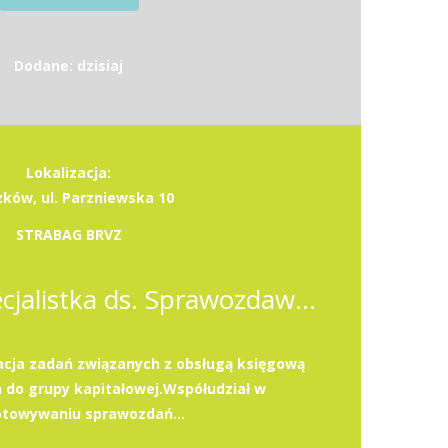
Dodane: dzisiaj
Lokalizacja:
zków, ul. Parzniewska 10
STRABAG BRVZ
Specjalista / Specjalistka ds. Sprawozdawczości i Podatków
acja zadań związanych z obsługą księgową
h do grupy kapitałowej.Współudział w
otowywaniu sprawozdań...