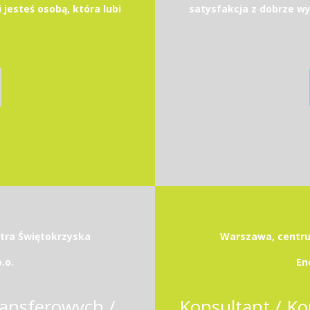
 jesteś osobą, która lubi
satysfakcja z dobrze wyk
etra Świętokrzyska
Warszawa, centrum
.o.
En
Associate w Zespole Cen Transferowych / Transfer Pricing Associate