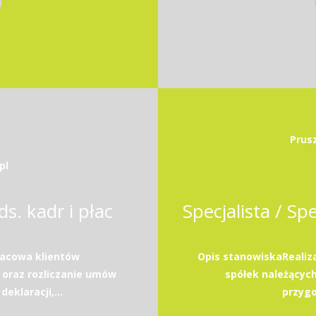
Prus
pl
ds. kadr i płac
acowa klientów
Opis stanowiskaRealiz
 oraz rozliczanie umów
spółek należącyc
eklaracji,...
przyg