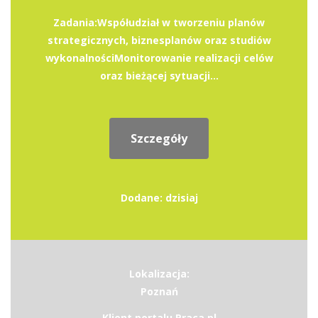
Zadania:Współudział w tworzeniu planów
strategicznych, biznesplanów oraz studiów
wykonalnościMonitorowanie realizacji celów
oraz bieżącej sytuacji...
Szczegóły
Dodane: dzisiaj
Lokalizacja:
Poznań
Klient portalu Praca.pl