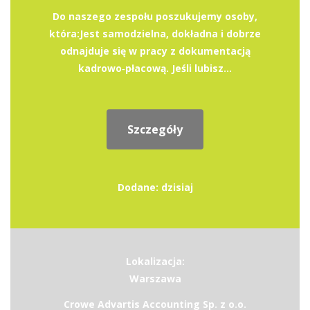
Do naszego zespołu poszukujemy osoby,
która:Jest samodzielna, dokładna i dobrze
odnajduje się w pracy z dokumentacją
kadrowo‑płacową. Jeśli lubisz...
Szczegóły
Dodane: dzisiaj
Lokalizacja:
Warszawa
Crowe Advartis Accounting Sp. z o.o.