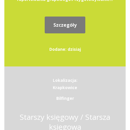
Szczegóły
Dodane: dzisiaj
Lokalizacja:
Krapkowice
Bilfinger
Starszy księgowy / Starsza
księgowa