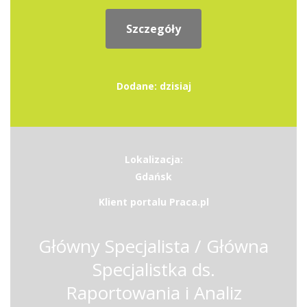
Szczegóły
Dodane: dzisiaj
Lokalizacja:
Gdańsk
Klient portalu Praca.pl
Główny Specjalista / Główna
Specjalistka ds.
Raportowania i Analiz