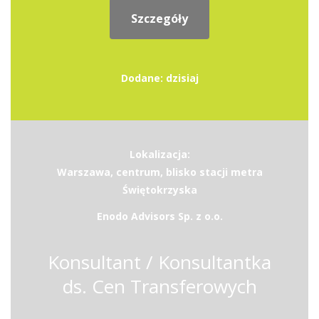
Szczegóły
Dodane: dzisiaj
Lokalizacja:
Warszawa, centrum, blisko stacji metra
Świętokrzyska
Enodo Advisors Sp. z o.o.
Konsultant / Konsultantka
ds. Cen Transferowych