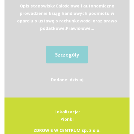
Opis stanowiskaCałościowe i autonomiczne
prowadzenie ksiąg handlowych podmiotu w
oparciu o ustawę o rachunkowości oraz prawo
podatkowe.Prawidłowe...
Szczegóły
Dodane: dzisiaj
Lokalizacja:
Pionki
ZDROWIE W CENTRUM sp. z o.o.