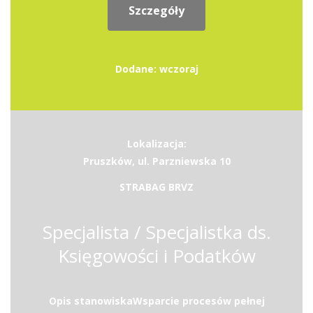
Szczegóły
Dodane: wczoraj
Lokalizacja:
Pruszków, ul. Parzniewska 10
STRABAG BRVZ
Specjalista / Specjalistka ds.
Księgowości i Podatków
Opis stanowiskaWsparcie procesów pełnej