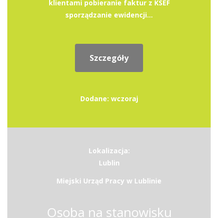
klientami pobieranie faktur z KSEF
sporządzanie ewidencji...
Szczegóły
Dodane: wczoraj
Lokalizacja:
Lublin
Miejski Urząd Pracy w Lublinie
Osoba na stanowisku