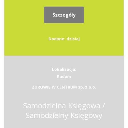
Szczegóły
Dodane: dzisiaj
Lokalizacja:
Radom
ZDROWIE W CENTRUM sp. z o.o.
Samodzielna Księgowa /
Samodzielny Księgowy