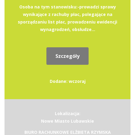
Osoba na tym stanowisku:-prowadzi sprawy
wynikające z rachuby płac, polegające na
sporządzaniu list płac, prowadzeniu ewidencji
wynagrodzeń, obsłudze...
Szczegóły
Dodane: wczoraj
Lokalizacja:
Nowe Miasto Lubawskie
BIURO RACHUNKOWE ELŻBIETA RZYMSKA