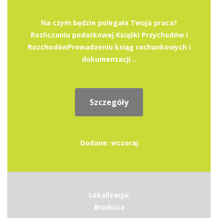
Na czym będzie polegała Twoja praca?
Rozliczaniu podatkowej Książki Przychodów i
RozchodówProwadzeniu ksiąg rachunkowych i
dokumentacji...
Szczegóły
Dodane: wczoraj
Lokalizacja:
Brodnica