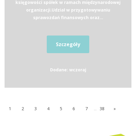
księgowości spółek w ramach międzynarodowej
organizacji.Udział w przygotowywaniu
sprawozdań finansowych oraz...
Szczegóły
Dodane: wczoraj
1
2
3
4
5
6
7
...
38
»