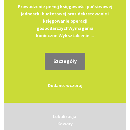
Prowadzenie pełnej księgowości państwowej
jednostki budżetowej oraz dekretowanie i
księgowanie operacji
gospodarczychWymagania
konieczne:Wykształcenie:...
Szczegóły
Dodane: wczoraj
Lokalizacja:
Kowary