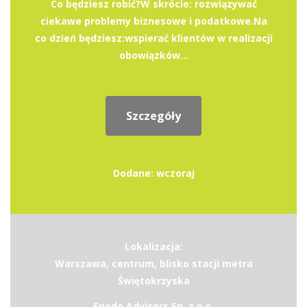
Co będziesz robić?W skrócie: rozwiązywać
ciekawe problemy biznesowe i podatkowe.Na
co dzień będziesz:wspierać klientów w realizacji
obowiązków...
Szczegóły
Dodane: wczoraj
Lokalizacja:
Warszawa, centrum, blisko stacji metra
Świętokrzyska
Enodo Advisors Sp. z o.o.