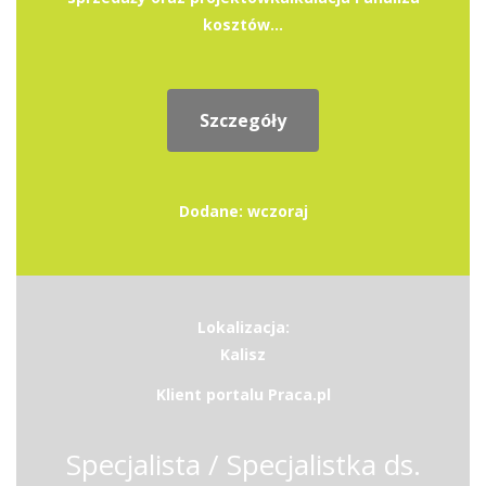
kosztów...
Szczegóły
Dodane: wczoraj
Lokalizacja:
Kalisz
Klient portalu Praca.pl
Specjalista / Specjalistka ds.