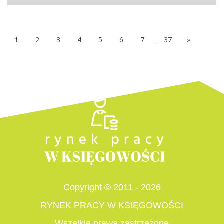
1
2
3
4
5
6
7
...
37
»
Copyright © 2011 - 2026
RYNEK PRACY W KSIĘGOWOŚCI
Wszelkie prawa zastrzeżone