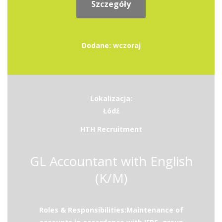
Szczegóły
Dodane: wczoraj
Lokalizacja:
Łódź
HTH Recruitment
GL Accountant with English
(K/M)
Roles & Responsibilities:Maintenance of