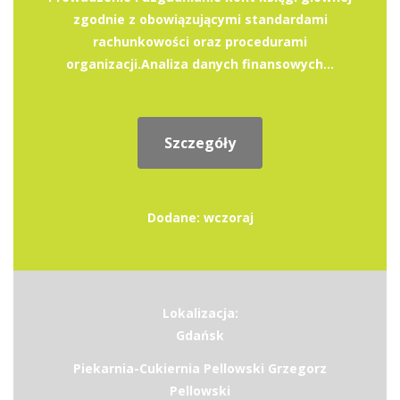
zgodnie z obowiązującymi standardami
rachunkowości oraz procedurami
organizacji.Analiza danych finansowych...
Szczegóły
Dodane: wczoraj
Lokalizacja:
Gdańsk
Piekarnia-Cukiernia Pellowski Grzegorz
Pellowski