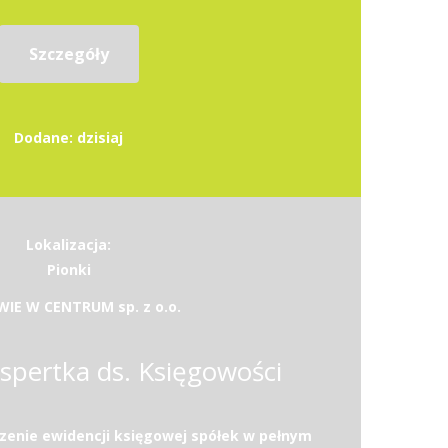
Szczegóły
Dodane: dzisiaj
Lokalizacja:
Pionki
IE W CENTRUM sp. z o.o.
kspertka ds. Księgowości
enie ewidencji księgowej spółek w pełnym