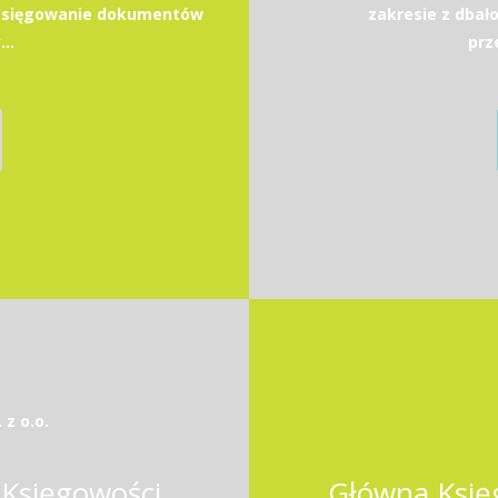
 księgowanie dokumentów
zakresie z dbało
..
prz
z o.o.
 Księgowości
Główna Księ