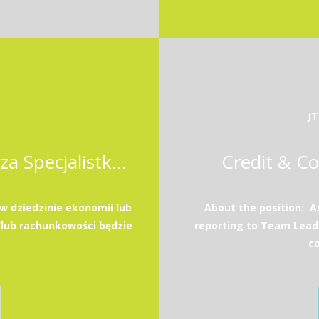
JT
Młodszy Specjalista / Młodsza Specjalistka w dziale Corporate Real Estate Management
Credit & Co
w dziedzinie ekonomii lub
About the position: As
/lub rachunkowości będzie
reporting to Team Lead
ca