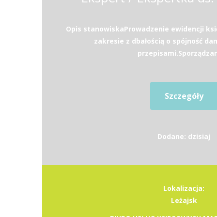
Opis stanowiskaProwadzenie ewidencji ks
zakresie z dbałością o spójność da
przepisami.Sporządzani
Szczegóły
Dodane: dzisiaj
Lokalizacja:
Leżajsk