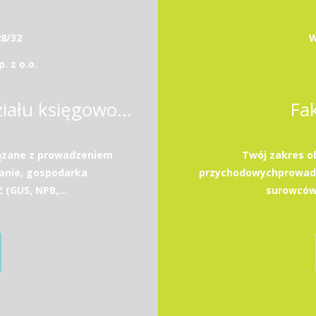
28/32
W
 z o.o.
Kierownik / Kierowniczka działu księgowości
Fa
ązane z prowadzeniem
Twój zakres o
anie, gospodarka
przychodowychprowadz
GUS, NPB,...
surowców 