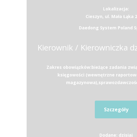
Lokalizacja:
Cieszyn, ul. Mała Łąka 
Daedong System Poland Sp.
Zakres obowiązków:bieżące zadania zwi
księgowości (wewnętrzne raportow
magazynowa),sprawozdawczość (
Szczegóły
Dodane: dzisiaj