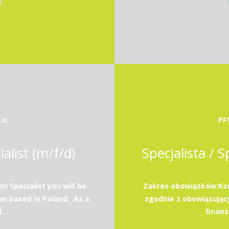
.o.
PF
alist (m/f/d)
Specjalista / 
n Specialist you will be
Zakres obowiązków:Ko
m based in Poland. As a
zgodnie z obowiązują
...
finans