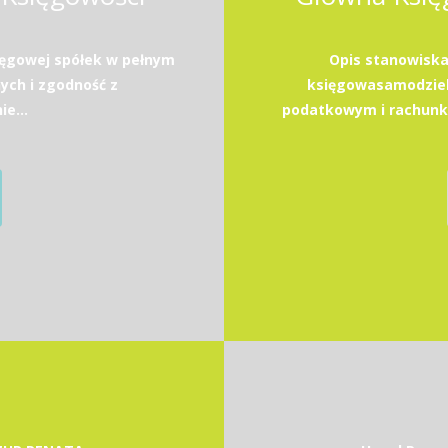
ięgowej spółek w pełnym
Opis stanowisk
nych i zgodność z
księgowasamodziel
e...
podatkowym i rachunko