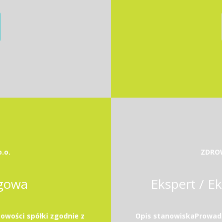
.o.
ZDROW
ęgowa
Ekspert / E
owości spółki zgodnie z
Opis stanowiskaProwadz