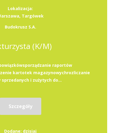
Lokalizacja:
arszawa, Targówek
Budokrusz S.A.
kturzysta (K/M)
bowiązkówsporządzanie raportów
enie kartotek magazynowychrozliczanie
sprzedanych i zużytych do...
Szczegóły
Dodane: dzisiaj