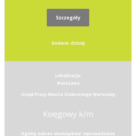
Szczegóły
Dodane: dzisiaj
Lokalizacja:
Warszawa
Urząd Pracy Miasta Stołecznego Warszawy
Księgowy k/m
Ogólny zakres obowiązków: wprowadzanie