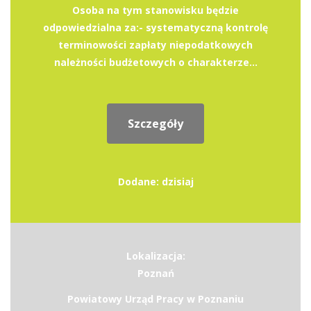
Osoba na tym stanowisku będzie
odpowiedzialna za:- systematyczną kontrolę
terminowości zapłaty niepodatkowych
należności budżetowych o charakterze...
Szczegóły
Dodane: dzisiaj
Lokalizacja:
Poznań
Powiatowy Urząd Pracy w Poznaniu