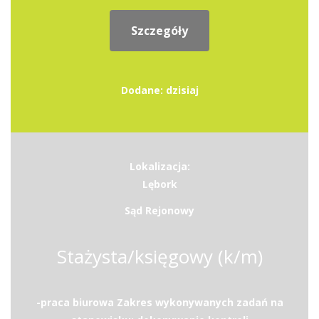
Szczegóły
Dodane: dzisiaj
Lokalizacja:
Lębork
Sąd Rejonowy
Stażysta/księgowy (k/m)
-praca biurowa Zakres wykonywanych zadań na