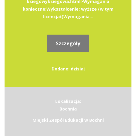
ksiegowyksiegowa.html>Wymagania
konieczne:Wykształcenie: wyższe (w tym
licencjat)Wymagania...
Szczegóły
Dodane: dzisiaj
Lokalizacja:
Bochnia
Miejski Zespół Edukacji w Bochni