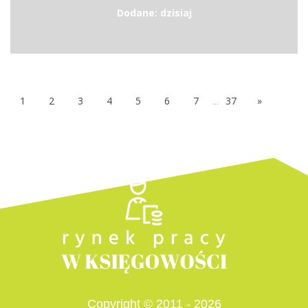
Dodane: dzisiaj
1
2
3
4
5
6
7
...
37
»
Copyright © 2011 - 2026