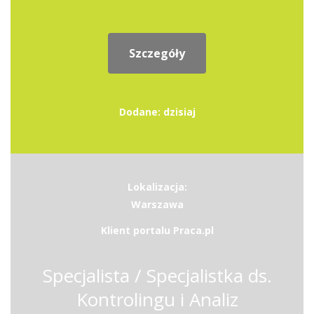
Szczegóły
Dodane: dzisiaj
Lokalizacja:
Warszawa
Klient portalu Praca.pl
Specjalista / Specjalistka ds.
Kontrolingu i Analiz