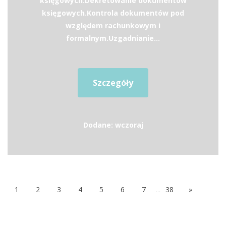
księgowych.Dekretowanie dokumentów
księgowych.Kontrola dokumentów pod
względem rachunkowym i
formalnym.Uzgadnianie...
Szczegóły
Dodane: wczoraj
1
2
3
4
5
6
7
...
38
»