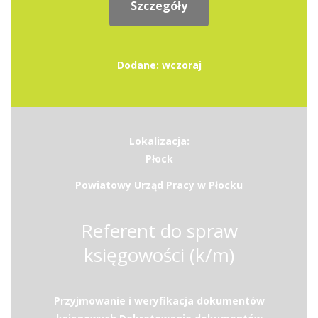
Szczegóły
Dodane: wczoraj
Lokalizacja:
Płock
Powiatowy Urząd Pracy w Płocku
Referent do spraw
księgowości (k/m)
Przyjmowanie i weryfikacja dokumentów