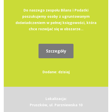
Do naszego zespołu Bilans i Podatki
poszukujemy osoby z ugruntowanym
doświadczeniem w pełnej księgowości, która
chce rozwijać się w obszarze...
Szczegóły
Dodane: dzisiaj
Lokalizacja:
Pruszków, ul. Parzniewska 10