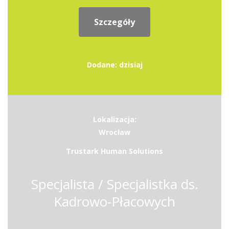
Szczegóły
Dodane: dzisiaj
Lokalizacja:
Wrocław
Trustark Human Solutions
Specjalista / Specjalistka ds.
Kadrowo-Płacowych