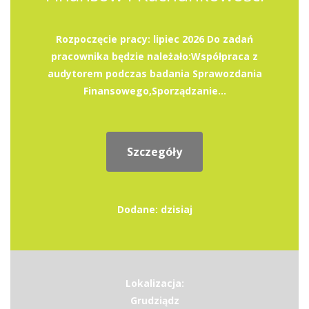
Rozpoczęcie pracy: lipiec 2026 Do zadań
pracownika będzie należało:Współpraca z
audytorem podczas badania Sprawozdania
Finansowego,Sporządzanie...
Szczegóły
Dodane: dzisiaj
Lokalizacja:
Grudziądz