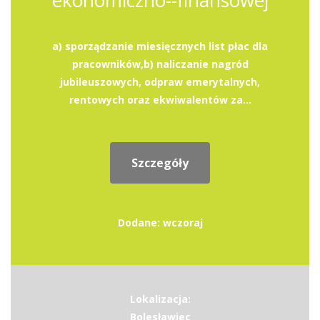
ekonomiczno--finansowej
a) sporządzanie miesięcznych list płac dla
pracowników,b) naliczanie nagród
jubileuszowych, odpraw emerytalnych,
rentowych oraz ekwiwalentów za...
Szczegóły
Dodane: wczoraj
Lokalizacja:
Bolesławiec