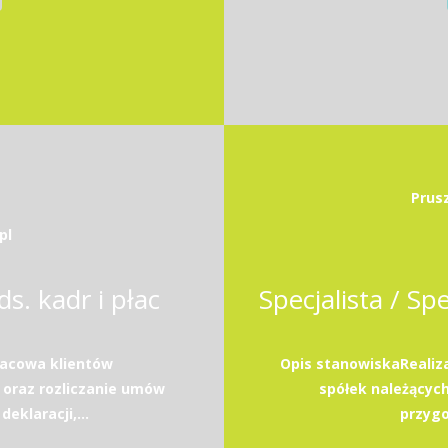
Prus
pl
ds. kadr i płac
acowa klientów
Opis stanowiskaRealiz
 oraz rozliczanie umów
spółek należącyc
eklaracji,...
przyg