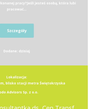
onanej pracy?Jeśli jesteś osobą, która lubi
pracować...
Szczegóły
Dodane: dzisiaj
Lokalizacja:
, blisko stacji metra Świętokrzyska
odo Advisors Sp. z o.o.
Konsultant / Konsultantka ds. Cen Transferowych