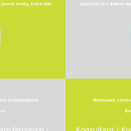
 jesteś osobą, która lubi
satysfakcja z dobrze wyk
etra Świętokrzyska
Warszawa, centrum
.o.
En
Associate w Zespole Cen Transferowych / Transfer Pricing Associate