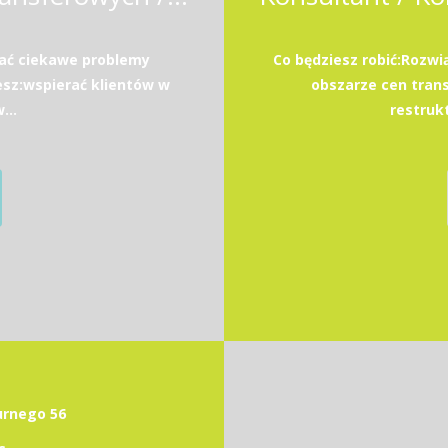
wać ciekawe problemy
Co będziesz robić:Rozw
esz:wspierać klientów w
obszarze cen transf
...
restrukt
durnego 56