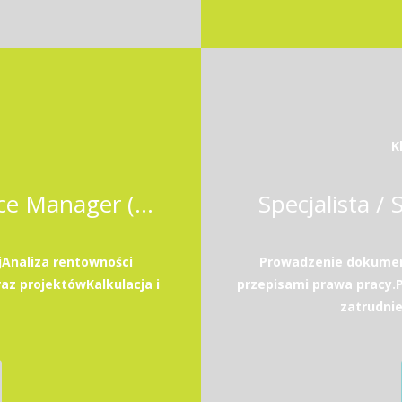
K
Business Controller / Finance Manager (Odoo ERP)
Specjalista / 
Analiza rentowności
Prowadzenie dokument
az projektówKalkulacja i
przepisami prawa pracy
zatrudni