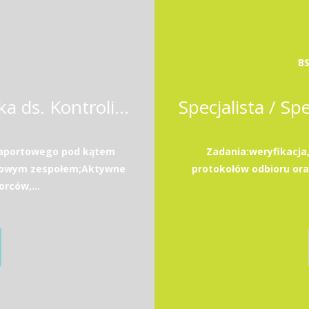
BS
Koordynator / Koordynatorka ds. Kontrolingu i Analiz Biznesowych
raportowego pod kątem
Zadania:weryfikacja
obowym zespołem;Aktywne
protokołów odbioru or
rców,...