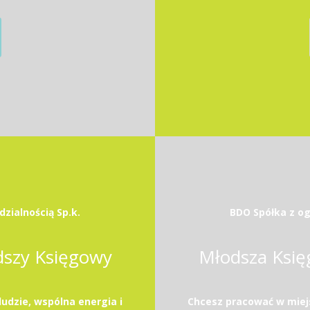
zialnością Sp.k.
BDO Spółka z og
dszy Księgowy
Młodsza Księ
ludzie, wspólna energia i
Chcesz pracować w miejsc