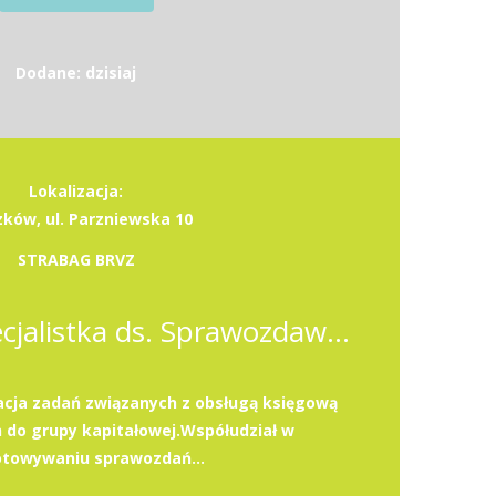
Dodane: dzisiaj
Lokalizacja:
zków, ul. Parzniewska 10
STRABAG BRVZ
Specjalista / Specjalistka ds. Sprawozdawczości i Podatków
acja zadań związanych z obsługą księgową
h do grupy kapitałowej.Współudział w
otowywaniu sprawozdań...