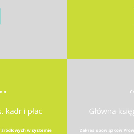
o.o.
Co
 kadr i płac
Główna księ
 źródłowych w systemie
Zakres obowiązków:Prowa