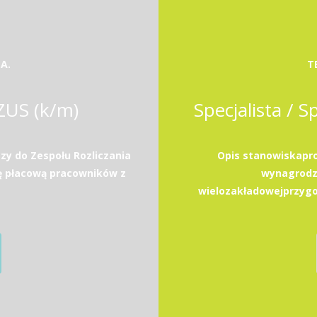
A.
T
 ZUS (k/m)
Specjalista / S
zy do Zespołu Rozliczania
Opis stanowiskapro
ę płacową pracowników z
wynagrodz
wielozakładowejprzygo