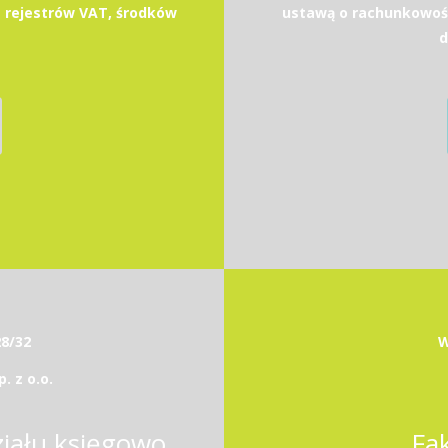
 rejestrów VAT, środków
ustawą o rachunkowoś
d
28/32
W
 z o.o.
Kierownik / Kierowniczka działu księgowości
Fa