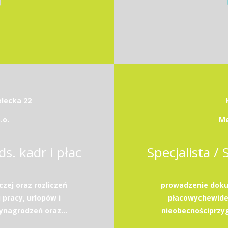
elecka 22
.o.
Me
ds. kadr i płac
Specjalista / 
zej oraz rozliczeń
prowadzenie dokum
pracy, urlopów i
płacowychewiden
ynagrodzeń oraz...
nieobecnościprzyg