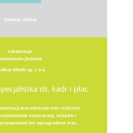
Dodane: dzisiaj
Lokalizacja:
Konstancin-Jeziorna
dikar Kliniki sp. z o.o.
Specjalistka ds. kadr i płac
entacji pracowniczej oraz rozliczeń
cjonowanie czasu pracy, urlopów i
otowywanie list wynagrodzeń oraz...