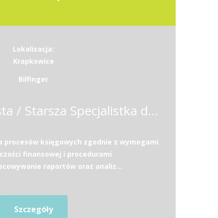
Lokalizacja:
Krapkowice
Bilfinger
Starszy Specjalista / Starsza Specjalistka ds. księgowości
ja procesów księgowych zgodnie z wymogami
zości finansowej i procedurami
acowywanie raportów oraz analiz...
Szczegóły