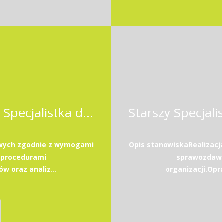
Starszy Specjalista / Starsza Specjalistka ds. księgowości
owych zgodnie z wymogami
Opis stanowiskaRealizac
 procedurami
sprawozdawc
w oraz analiz...
organizacji.Opr