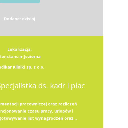
Dodane: dzisiaj
Lokalizacja:
Konstancin-Jeziorna
dikar Kliniki sp. z o.o.
Specjalistka ds. kadr i płac
entacji pracowniczej oraz rozliczeń
cjonowanie czasu pracy, urlopów i
otowywanie list wynagrodzeń oraz...