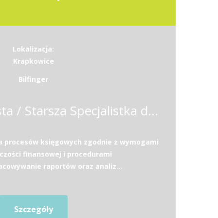
Lokalizacja:
Krapkowice
Bilfinger
Starszy Specjalista / Starsza Specjalistka ds. księgowości
ja procesów księgowych zgodnie z wymogami
zości finansowej i procedurami
acowywanie raportów oraz analiz...
Szczegóły