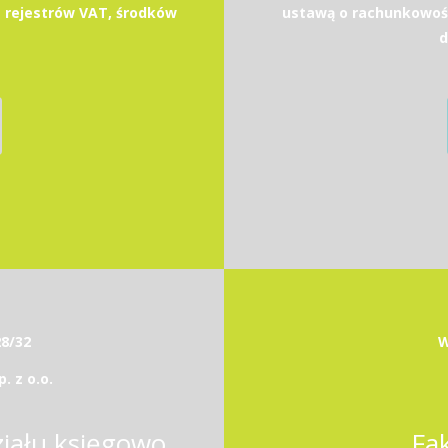
 rejestrów VAT, środków
ustawą o rachunkowoś
d
28/32
W
 z o.o.
Kierownik / Kierowniczka działu księgowości
Fa