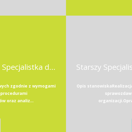
Starszy Specjalista / Starsza Specjalistka ds. księgowości
owych zgodnie z wymogami
Opis stanowiskaRealizac
 procedurami
sprawozdawc
w oraz analiz...
organizacji.Opr