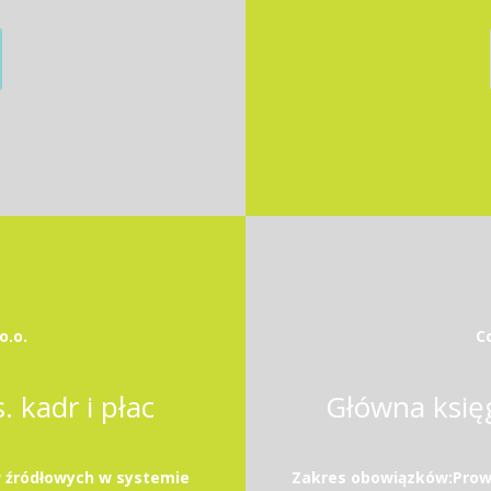
o.o.
Co
 kadr i płac
Główna księ
 źródłowych w systemie
Zakres obowiązków:Prowa