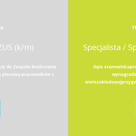
A.
T
 ZUS (k/m)
Specjalista / S
zy do Zespołu Rozliczania
Opis stanowiskapro
ę płacową pracowników z
wynagrodz
wielozakładowejprzygo