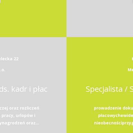
elecka 22
.o.
Me
ds. kadr i płac
Specjalista / 
zej oraz rozliczeń
prowadzenie dokum
pracy, urlopów i
płacowychewiden
ynagrodzeń oraz...
nieobecnościprzyg