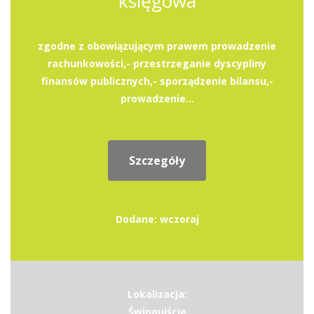
księgowa
zgodne z obowiązującym prawem prowadzenie
rachunkowości,- przestrzeganie dyscypliny
finansów publicznych,- sporządzenie bilansu,-
prowadzenie...
Szczegóły
Dodane: wczoraj
Lokalizacja:
Świnoujście