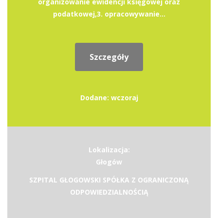
organizowanie ewidencji księgowej oraz
podatkowej,3. opracowywanie...
Szczegóły
Dodane: wczoraj
Lokalizacja:
Głogów
SZPITAL GŁOGOWSKI SPÓŁKA Z OGRANICZONĄ
ODPOWIEDZIALNOŚCIĄ