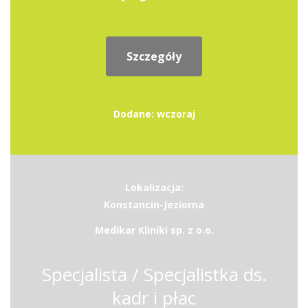
Szczegóły
Dodane: wczoraj
Lokalizacja:
Konstancin-Jeziorna
Medikar Kliniki sp. z o.o.
Specjalista / Specjalistka ds.
kadr i płac