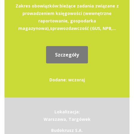
Zakres obowiązków:bieżące zadania związane z
prowadzeniem księgowości (wewnętrzne
raportowanie, gospodarka
magazynowa),sprawozdawczość (GUS, NPB,...
Szczegóły
Dodane: wczoraj
Lokalizacja:
Warszawa, Targówek
Budokrusz S.A.