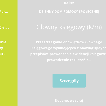
Kalisz
Miejska Biblioteka Publiczna im. dr. Michała Marczaka
DZIENNY DOM POMOCY SPOŁECZNEJ
Główny księgowy/ główna księgowa
Główny księgowy (k/m)
enie
Przestrzeganie obowiązków Głównego
ny
Księgowego wynikających z obowiązującyc
u,-
przepisów, prowadzenie ewidencji księgowej
prowadzenie rozliczeń z...
Szczegóły
Dodane: wczoraj