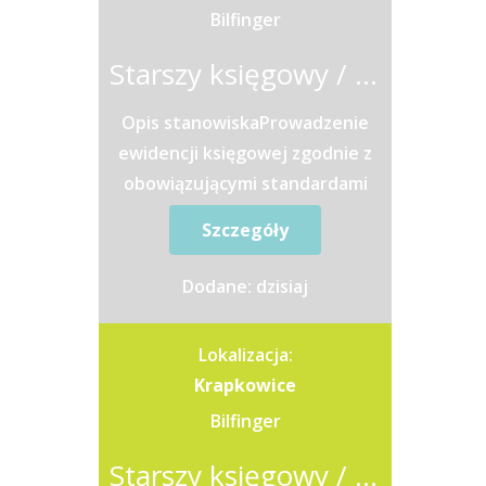
Bilfinger
Starszy księgowy / Starsza księgowa
Opis stanowiskaProwadzenie
ewidencji księgowej zgodnie z
obowiązującymi standardami
rachunkowości oraz zasadami
Szczegóły
raportowania
grupowego.Przygotowywanie...
Dodane: dzisiaj
Lokalizacja:
Krapkowice
Bilfinger
Starszy księgowy / Starsza księgowa