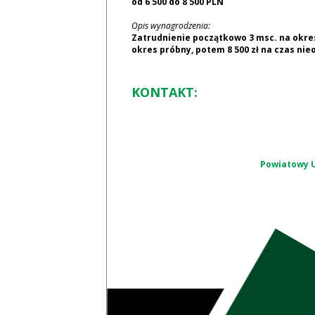
od 6 500 do 8 500 PLN
Opis wynagrodzenia:
Zatrudnienie początkowo 3 msc. na okres
okres próbny, potem 8 500 zł na czas nie
KONTAKT:
Powiatowy U