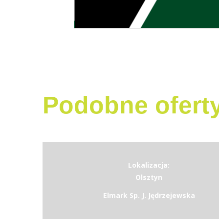
Podobne ofert
Lokalizacja:
Olsztyn
Elmark Sp. J. Jędrzejewska