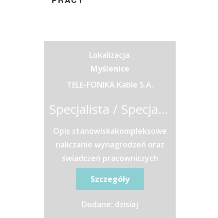
Lokalizacja:
Myślenice
TELE-FONIKA Kable S.A.
Specjalista / Specjalistka ds. Wynagrodzeń i Rozliczeń Kadrowo-Płacowych
Opis stanowiskakompleksowe
naliczanie wynagrodzeń oraz
świadczeń pracowniczych
zgodnie z obowiązującymi
Szczegóły
przepisamiprzygotowywanie
list płac oraz...
Dodane: dzisiaj