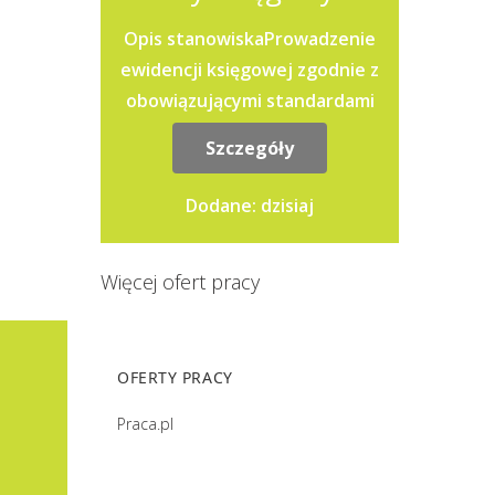
Opis stanowiskaProwadzenie
ewidencji księgowej zgodnie z
obowiązującymi standardami
rachunkowości oraz zasadami
Szczegóły
raportowania
grupowego.Przygotowywanie...
Dodane: dzisiaj
Więcej ofert pracy
OFERTY PRACY
Praca.pl