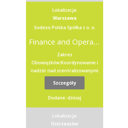
Lokalizacja:
Warszawa
Sodexo Polska Spółka z o. o.
Finance and Operational Support Team Leader (K/M/X)
Zakres
Obowiązków:Koordynowanie i
nadzór nad scentralizowanymi
procesami fakturowania
Szczegóły
sprzedaży oraz zarządzanie
wsparciem dla jednostek
Dodane: dzisiaj
operacyjnych i...
Lokalizacja:
Ostrzeszów