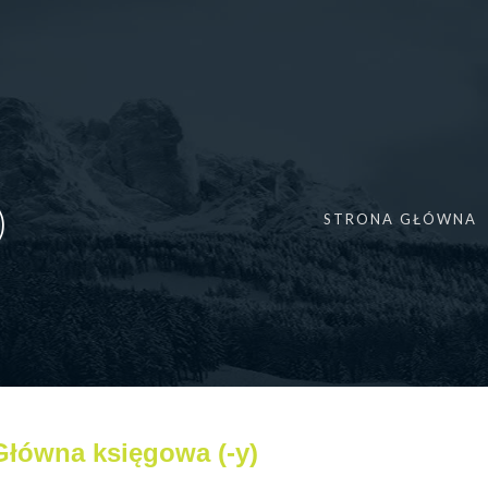
)
STRONA GŁÓWNA
Główna księgowa (-y)