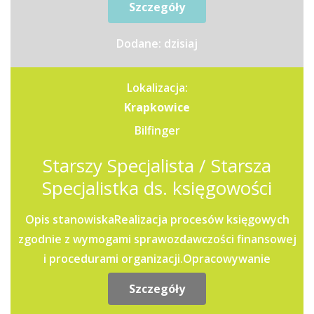
Szczegóły
Dodane: dzisiaj
Lokalizacja:
Krapkowice
Bilfinger
Starszy Specjalista / Starsza
Specjalistka ds. księgowości
Opis stanowiskaRealizacja procesów księgowych
zgodnie z wymogami sprawozdawczości finansowej
i procedurami organizacji.Opracowywanie
raportów oraz analiz...
Szczegóły