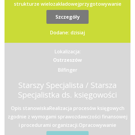
strukturze wielozakładowejprzygotowywanie
deklaracji podatkowych oraz...
Szczegóły
Dodane: dzisiaj
Lokalizacja:
Ostrzeszów
Bilfinger
Starszy Specjalista / Starsza
Specjalistka ds. księgowości
Opis stanowiskaRealizacja procesów księgowych
zgodnie z wymogami sprawozdawczości finansowej
i procedurami organizacji.Opracowywanie
raportów oraz analiz...