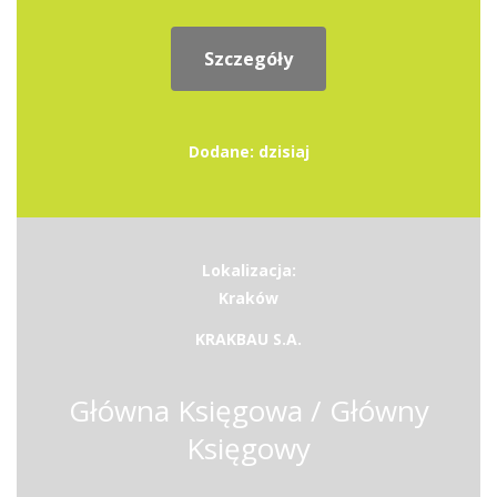
Szczegóły
Dodane: dzisiaj
Lokalizacja:
Kraków
KRAKBAU S.A.
Główna Księgowa / Główny
Księgowy