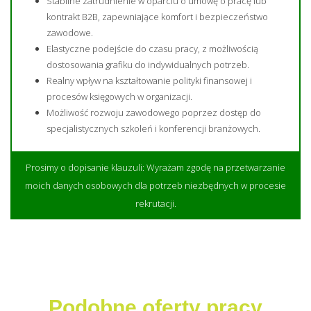
Stabilne zatrudnienie w oparciu o umowę o pracę lub
kontrakt B2B, zapewniające komfort i bezpieczeństwo
zawodowe.
Elastyczne podejście do czasu pracy, z możliwością
dostosowania grafiku do indywidualnych potrzeb.
Realny wpływ na kształtowanie polityki finansowej i
procesów księgowych w organizacji.
Możliwość rozwoju zawodowego poprzez dostęp do
specjalistycznych szkoleń i konferencji branżowych.
Prosimy o dopisanie klauzuli: Wyrażam zgodę na przetwarzanie
moich danych osobowych dla potrzeb niezbędnych w procesie
rekrutacji.
Podobne oferty pracy